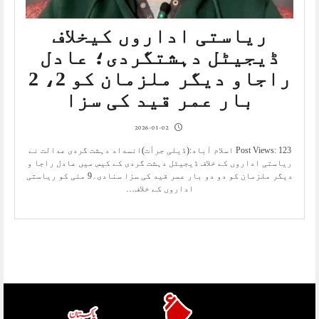
ریاستی اداروں کیخلاف
ڈیجیٹل دہشتگردی؛ عادل
راجاو دیگر ملزمان کو 2، 2
بار عمر قید کی سزا
2026-01-02
Post Views: 123 اسلام آباد:(ڈیلی جرأت)انسداد دہشت گردی عدالت نے
ریاستی اداروں کے خلاف ڈیجیٹل دہشت گردی کے کیس میں عادل راجا و
دیگر ملزمان کو دو دو بار عمر قید کی سزا سنادی۔9 مئی کو ریاستی
اداروں کے خلاف…