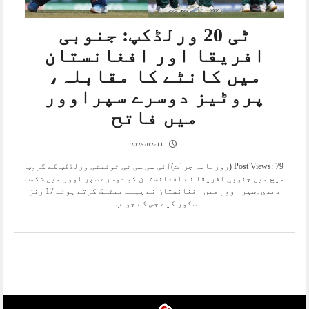
ٹی 20 ورلڈکپ: جنوبی
افریقا اور افغانستان
میں کانٹے کا مقابلہ،
پروٹیز دوسرے سپراوور
میں فاتح
2026-02-11
Post Views: 79 (روزنامہ جرأت)آئی سی سی ٹی ٹوئنٹی ورلڈکپ کے گروپ
میچ میں جنوبی افریقا نے افغانستان کو دوسرے سپر اوور میں شکست
دیدی۔سپر اوور میں افغانستان نے پہلے بیٹنگ کرتے ہوئے 17 رنز
اسکور کیے جس کے جواب…