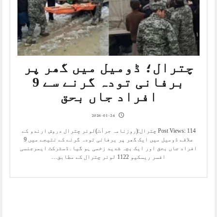
چترال؛ ڈومیل میں گھر پر
برفانی تودہ گرنے سے 9
افراد جاں بحق
2026-01-24
Post Views: 114 چترال:(روزنامہ جرأت)لوئر چترال دروش ارندو کے
علاقے ڈومیل میں ایک گھر پر برفانی تودہ گرنے کے نتیجے میں 9
افراد جاں بحق اور ایک بچہ شدید زخمی ہو گیا۔ڈسٹرکٹ ایمرجنسی
افسر ریسکیو 1122 لوئر چترال کے مطابق…