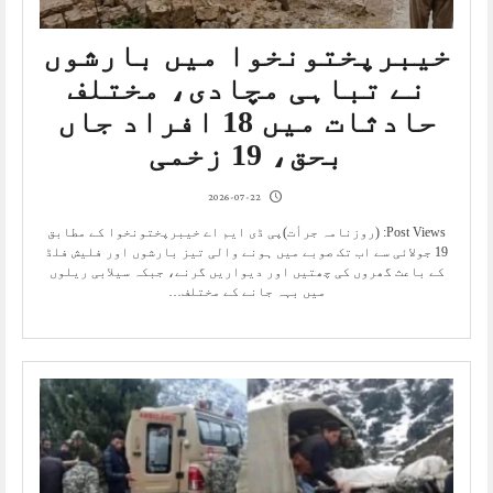
خیبرپختونخوا میں بارشوں
نے تباہی مچادی، مختلف
حادثات میں 18 افراد جاں
بحق، 19 زخمی
2026-07-22
Post Views: (روزنامہ جرأت)پی ڈی ایم اے خیبرپختونخوا کے مطابق
19 جولائی سے اب تک صوبے میں ہونے والی تیز بارشوں اور فلیش فلڈ
کے باعث گھروں کی چھتیں اور دیواریں گرنے، جبکہ سیلابی ریلوں
میں بہہ جانے کے مختلف…