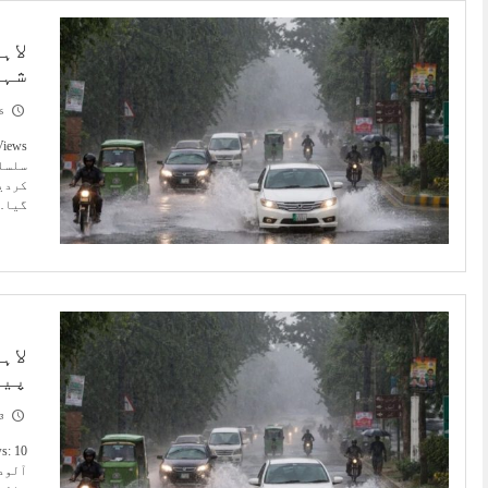
لاہ
شہر
6
سلسلہ
کردیا
گیا…
لاہ
پیش
3
آلود 