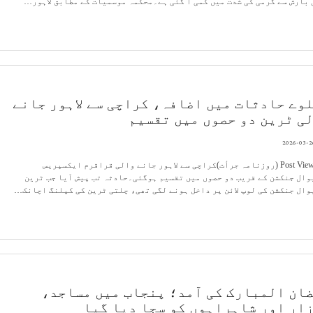
بارش سے گرمی کی شدت میں کمی آ گئی ہے۔محکمہ موسمیات کے مطابق لاہور…
وے حادثات میں اضافہ، کراچی سے لاہور جانے
ی ٹرین دو حصوں میں تقسیم
2026-03-2
Post Views: 27 (روزنامہ جرأت)کراچی سے لاہور جانے والی قراقرم ایکسپریس
ال جنکشن کے قریب دو حصوں میں تقسیم ہوگئی۔حادثہ تب پیش آیا جب ٹرین
ال جنکشن کی لوپ لائن پر داخل ہونے لگی تھی، چلتی ٹرین کی کپلنگ اچانک…
ان المبارک کی آمد؛ پنجاب میں مساجد،
ار اور شاہراہوں کو سجا دیا گیا