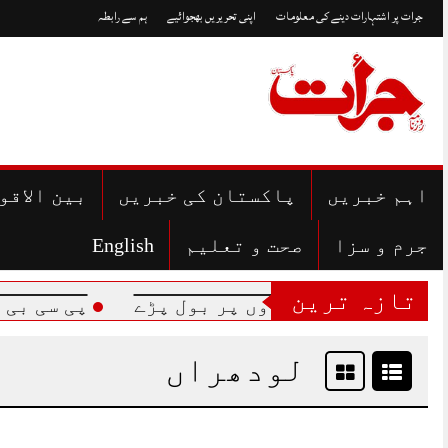
Skip
جرات پر اشتہارات دینے کی معلومات
اپنی تحریریں بھجوائیے
ہم سے رابطہ
to
content
اہم خبریں
پاکستان کی خبریں
بین الاقو
جرم و سزا
صحت و تعلیم
English
تازہ ترین
یحدگی کی خبروں پر بول پڑے
پی سی بی کا ک
لودھراں