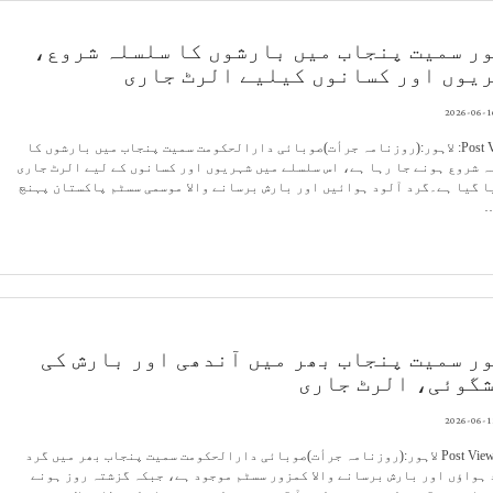
ور سمیت پنجاب میں بارشوں کا سلسلہ شروع،
یوں اور کسانوں کیلیے الرٹ جاری
2026-06-1
Post Views: لاہور:(روزنامہ جرأت)صوبائی دارالحکومت سمیت پنجاب میں بارشوں کا
 شروع ہونے جا رہا ہے، اس سلسلے میں شہریوں اور کسانوں کے لیے الرٹ جاری
 گیا ہے۔گرد آلود ہوائیں اور بارش برسانے والا موسمی سسٹم پاکستان پہنچ
ور سمیت پنجاب بھر میں آندھی اور بارش کی
گوئی، الرٹ جاری
2026-06-1
Post Views: 10 لاہور:(روزنامہ جرأت)صوبائی دارالحکومت سمیت پنجاب بھر میں گرد
ہواؤں اور بارش برسانے والا کمزور سسٹم موجود ہے، جبکہ گزشتہ روز ہونے