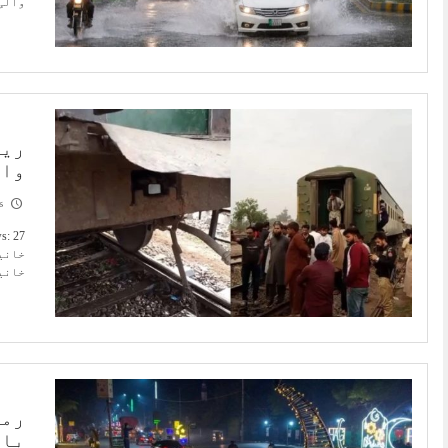
والی 
ریل
وال
6
خانیو
خانیو
رمض
باز