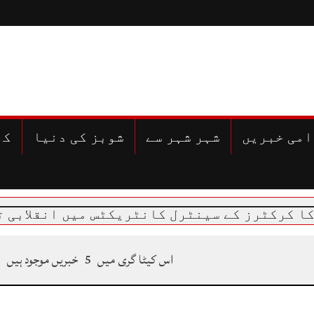
امی خبریں
شہر شہر سے
شوبز کی دنیا
کھ
رکٹرز کے سینٹرل کانٹریکٹس میں انقلابی تبدیل
اس کیٹا گری میں
5
خبریں موجود ہیں