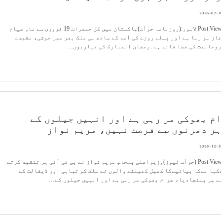
2026-02-1
Post Views: 64 لاہور:(روزنامہ جرأت)پاکستان میں کل جمعرات 19 فروری سے ماہِ صیام
از ہو رہا ہے اور پہلے روزے کی آمد کے ساتھ ہی ملک بھر میں خوشی، عقیدت
روحانیت کی فضا قائم ہے۔رمضان المبارک کی تیاریوں…
م بھوکی مر رہی ہے اور انہیں جیلوں کے
ر دھرنوں سے فرصت نہیں، مریم نواز
2025-12-1
Post Views: 72 (جرأت نیوز)وزیراعلیٰ پنجاب مریم نواز نے پی ٹی آئی پر تنقید کرتے
ہا ہےکہ بیانیےکا کھیل کھیلنے والوں نے ملک کو تباہی اور ڈیفالٹ کے
ے پر پہنچادیا، عوام بھوکی مر رہی ہے اور انہیں جیلوں کے…