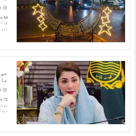
8
کا آغ
اور 
عوا
باہ
8
ہوئےک
دہان