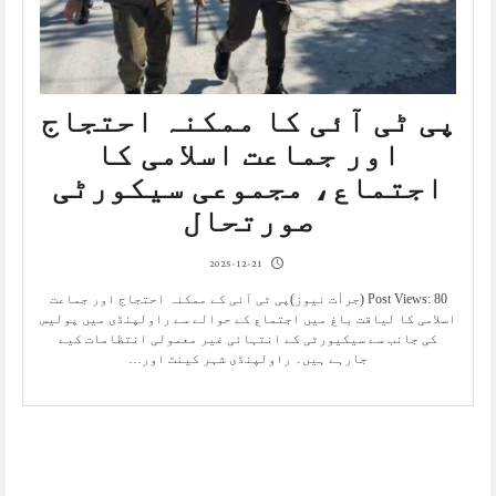
پی ٹی آئی کا ممکنہ احتجاج
اور جماعت اسلامی کا
اجتماع، مجموعی سیکورٹی
صورتحال
2025-12-21
Post Views: 80 (جرأت نیوز)پی ٹی آئی کے ممکنہ احتجاج اور جماعت
اسلامی کا لیاقت باغ میں اجتماع کے حوالے سے راولپنڈی میں پولیس
کی جانب سے سیکیورٹی کے انتہائی غیر معمولی انتظامات کیے
جارہے ہیں۔ راولپنڈی شہر کینٹ اور…