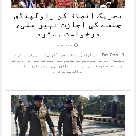
تحریک انصاف کو راولپنڈی
جلسے کی اجازت نہیں ملی،
درخواست مسترد
2026-04-08
Post Views: 13 اسلام آباد:(روزنامہ جرأت)ڈپٹی کمشنر راولپنڈی نے
پاکستان تحریک انصاف کے لیاقت باغ میں جلسے کے لیے این او سی کی
درخواست مسترد کر دی۔ذرائع کے مطابق این او سی جاری نہ کرنے کے
حوالے سے پی ٹی…