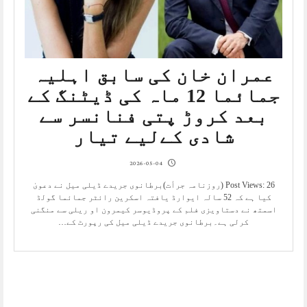
عمران خان کی سابق اہلیہ
جمائما 12 ماہ کی ڈیٹنگ کے
بعد کروڑ پتی فنانسر سے
شادی کےلیے تیار
2026-05-04
Post Views: 26 (روزنامہ جرأت)برطانوی جریدے ڈیلی میل نے دعویٰ
کیا ہے کہ 52 سالہ ایوارڈ یافتہ اسکرین رائٹر جمائما گولڈ
اسمتھ نے دستاویزی فلم کے پروڈیوسر کیمرون او ریلی سے منگنی
کرلی ہے۔برطانوی جریدے ڈیلی میل کی رپورٹ کے…