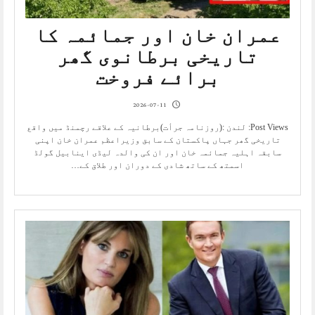
عمران خان اور جمائمہ کا
تاریخی برطانوی گھر
برائے فروخت
2026-07-11
Post Views: لندن :(روزنامہ جرأت)برطانیہ کے علاقے رچمنڈ میں واقع
تاریخی گھر جہاں پاکستان کے سابق وزیراعظم عمران خان اپنی
سابقہ اہلیہ جمائمہ خان اور ان کی والدہ لیڈی اینابیل گولڈ
اسمتھ کے ساتھ شادی کے دوران اور طلاق کے…