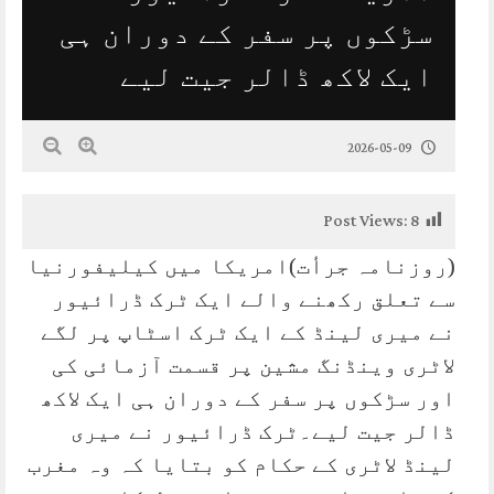
سڑکوں پر سفر کے دوران ہی
ایک لاکھ ڈالر جیت لیے
2026-05-09
Post Views:
8
(روزنامہ جرأت)امریکا میں کیلیفورنیا
سے تعلق رکھنے والے ایک ٹرک ڈرائیور
نے میری لینڈ کے ایک ٹرک اسٹاپ پر لگے
لاٹری وینڈنگ مشین پر قسمت آزمائی کی
اور سڑکوں پر سفر کے دوران ہی ایک لاکھ
ڈالر جیت لیے۔ٹرک ڈرائیور نے میری
لینڈ لاٹری کے حکام کو بتایا کہ وہ مغرب