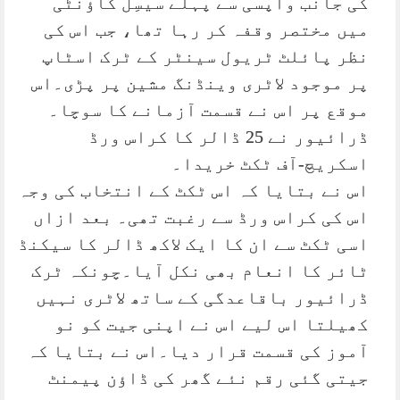
کی جانب واپسی سے پہلے سیسِل کاؤنٹی
میں مختصر وقفہ کر رہا تھا، جب اس کی
نظر پائلٹ ٹریول سینٹر کے ٹرک اسٹاپ
پر موجود لاٹری وینڈنگ مشین پر پڑی۔اس
موقع پر اس نے قسمت آزمانے کا سوچا۔
ڈرائیور نے 25 ڈالر کا کراس ورڈ
اسکریچ-آف ٹکٹ خریدا۔
اس نے بتایا کہ اس ٹکٹ کے انتخاب کی وجہ
اس کی کراس ورڈ سے رغبت تھی۔ بعد ازاں
اسی ٹکٹ سے ان کا ایک لاکھ ڈالر کا سیکنڈ
ٹائر کا انعام بھی نکل آیا۔چونکہ ٹرک
ڈرائیور باقاعدگی کے ساتھ لاٹری نہیں
کھیلتا اس لیے اس نے اپنی جیت کو نو
آموز کی قسمت قرار دیا۔اس نے بتایا کہ
جیتی گئی رقم نئے گھر کی ڈاؤن پیمنٹ