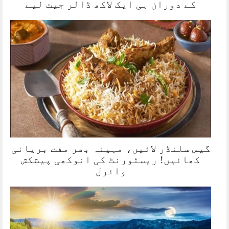
کے دوران ہی ایک لاکھ ڈالر جیت لیے
گیس سلنڈر لائیں، مہینہ بھر مفت بریانی
کھائیں! ریسٹورنٹ کی انوکھی پیشکش
وائرل