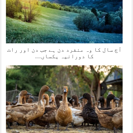
آج سال کا وہ منفرد دن ہے جب دن اور رات
کا دورانیہ یکساں…