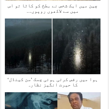
چین میں ایک شخص نے بطخ کو کاٹا تو اس
میں سے لاکھوں روپوں…
ہوا میں رقص کرتی ہوئی چمک ’سن کینڈل‘
کا حیرت انگیز نظارہ