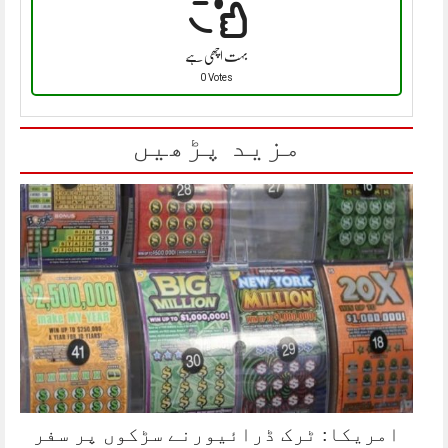
بہت اچھی ہے
0 Votes
مزید پڑھیں
امریکا: ٹرک ڈرائیورنے سڑکوں پر سفر