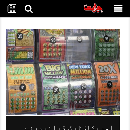
Skip
to
content
امریکا: ٹرک ڈرائیورنے