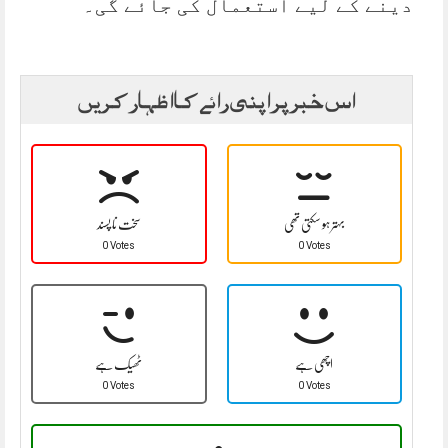
دینے کے لیے استعمال کی جائے گی۔
اس خبر پر اپنی رائے کا اظہار کریں
بہتر ہو سکتی تھی
سخت نا پسند
0 Votes
0 Votes
اچھی ہے
ٹھیک ہے
0 Votes
0 Votes