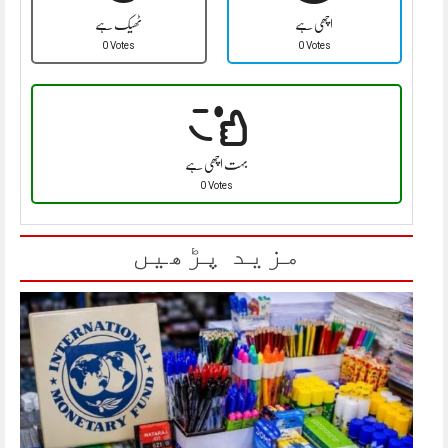
اچھی ہے
ٹھیک ہے
0 Votes
0 Votes
بہت اچھی ہے
0 Votes
مزید پڑھیں