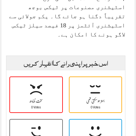
اسٹیشنری مصنوعات پر ٹیکس بوجھ
تقریباً دگنا ہو جائے گا۔ یکم جولائی سے
اسٹیشنری آئٹمز پر 18 فیصد سیلز ٹیکس
لاگو ہونے کا امکان ہے۔
اس خبر پر اپنی رائے کا اظہار کریں
بہتر ہو سکتی تھی
سخت نا پسند
0 Votes
0 Votes