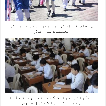
پنجاب کے اسکولوں میں موسم گرما کی
تعطیلات کا اعلان
راولپنڈی: میٹرک کے ملتوی بورڈ سالانہ
پیپرز کا نیا شیڈول جاری