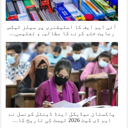
آئی ایم ایف کا اسٹیشنری پر سیلز ٹیکس
رعایت ختم کرنے کا مطالبہ، تعلیمی…
پاکستان میڈیکل اینڈ ڈینٹل کونسل نے
ایم ڈی کیٹ 2026 ٹیسٹ کی تاریخ کا…