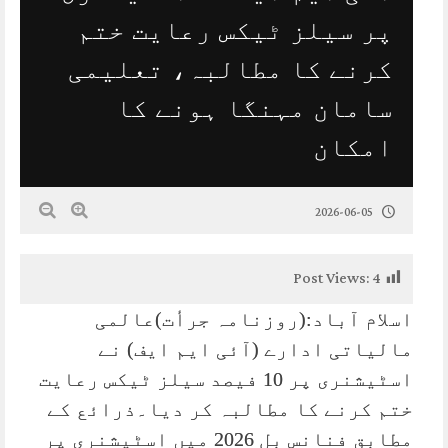
پر سیلز ٹیکس رعایت ختم
کرنے کا مطالبہ، تعلیمی
سامان مہنگا ہونے کا
امکان
2026-06-05
Post Views:
4
اسلام آباد:(روزنامہ جرأت)عالمی
مالیاتی ادارے (آئی ایم ایف) نے
اسٹیشنری پر 10 فیصد سیلز ٹیکس رعایت
ختم کرنے کا مطالبہ کر دیا۔ذرائع کے
مطابق فنانس بل 2026 میں اسٹیشنری پر