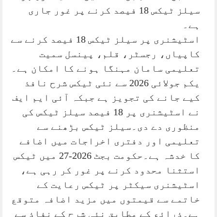
سیلز ٹیکس 18 فیصد کرنے پر غور جاری
ہے۔
اسٹیشنری پر سیلز ٹیکس 18 فیصد کرنے سے
کاپیاں، رجسٹر، قلم، پینسل سمیت
تعلیمی سامان مہنگا ہونے کا امکان ہے۔
یکم جولائی 2026 سے نئی ٹیکس شرح نافذ
کیے جانے کی تجویز ہے جبکہ آئی ایم ایف
نے اسٹیشنری پر 18 فیصد سیلز ٹیکس کی
منظوری دے دی۔سیلز ٹیکس بڑھنے سے
تعلیمی اور دفتری اخراجات میں اضافے
کا خدشہ ہے۔حکومت بجٹ 2026-27 میں ٹیکس
استثنا محدود کرنے پر غور کر رہی ہے،
اسٹیشنری سیکٹر پر ٹیکس رعایت کے
خاتمے سے قیمتوں میں مزید اضافہ متوقع
ہے۔ذرائع کے مطابق نئی شرح کے نفاذ سے