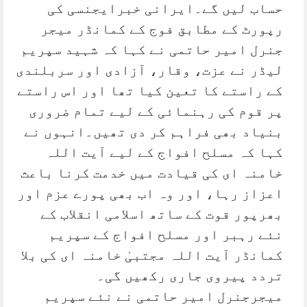
حساب لیں گے۔ایرانی خبرایجنسی کی
رپورٹ کے مطابق فوج کے کمانڈر میجر
جنرل امیر حاتمی نے کہا کہ شہید سپریم
لیڈر نے عزت، وقار، آزادی اور سربلندی
کے راستے کا تعین کیا تھا اور اس راستے
پر قوم کی رہنمائی کے لیے تمام ضروری
بنیاد بھی فراہم کر دی تھیں۔انہوں نے
کہا کہ مسلح افواج کے لیے آیت اللہ
خامنہ ای کی قیادت میں خدمت کرنا باعث
اعزاز رہا، اور وہ اب بھی پورے عزم اور
بھرپور قوت کے ساتھ اسلامی انقلاب کے
نئے رہبر اور مسلح افواج کے سپریم
کمانڈر آیت اللہ مجتبیٰ خامنہ ای کی بلا
تردد پیروی جاری رکھیں گی۔
میجرجنرل امیر حاتمی نے نئے سپریم