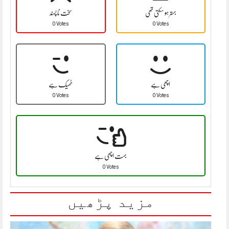
بہتر ہو سکتی تھی
سخت نا پسند
0 Votes
0 Votes
اچھی ہے
ٹھیک ہے
0 Votes
0 Votes
بہت اچھی ہے
0 Votes
مزید پڑھیں