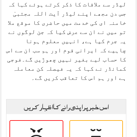
لیڈر سے ملاقات کا ذکر کرتے ہوئے کہا کہ
جس دن مجھے اپنے لیڈر آیت اللہ مجتبیٰ
خامنہ ای کی خدمت میں حاضری کا موقع ملا
تو میں نے ان سے عرض کیا کہ جن لوگوں نے
یہ جرم کیا ہے، انہیں معلوم ہونا
چاہیے کہ ایرانی قوم اور ہم سب ان سے اس
کا حساب لیے بغیر نہیں چھوڑیں گے۔فوجی
کمانڈر نے کہا کہ یہ فیصلہ کن معاملہ
ہے اور ہم اس کا تعاقب کریں گے۔
اس خبر پر اپنی رائے کا اظہار کریں