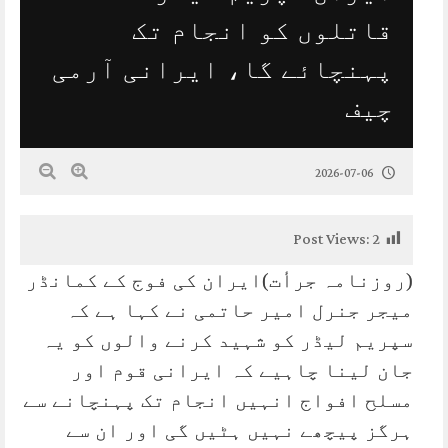
قاتلوں کو انجام تک
پہنچائے گا، ایرانی آرمی
چیف
2026-07-06
Post Views:
2
(روزنامہ جرأت)ایران کی فوج کے کمانڈر
میجر جنرل امیر حاتمی نے کہا ہے کہ
سپریم لیڈر کو شہید کرنے والوں کو یہ
جان لینا چاہیے کہ ایرانی قوم اور
مسلح افواج انہیں انجام تک پہنچانے سے
ہرگز پیچھے نہیں ہٹیں گی اور ان سے