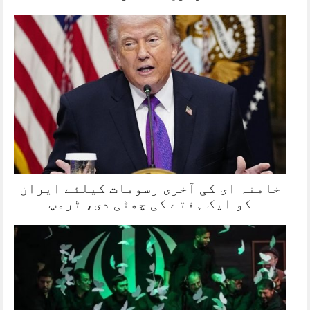
خامنہ ای کی آخری رسومات کیلئے ایران
کو ایک ہفتے کی چھٹی دی، ٹرمپ