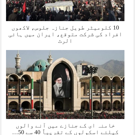
10 کلومیٹر طویل جنازہ جلوس، لاکھوں
افراد کی شرکت متوقع، ایران میں ہائی
الرٹ
خامنہ ای کے جنازے میں آنے والوں
کیلئے اسکولوں کے تقریباً 40 سے 50…