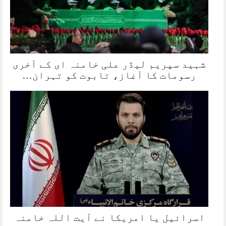
شہید سپریم لیڈر علی خامنہ ای کے آخری
رسومات کا آغاز، تابوت کو تہران…
اسرائیل یا امریکا نے آیت اللہ خامنہ