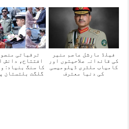
فیلڈ مارشل عاصم منیر
ترقیاتی منصوب
کی قائدانہ صلاحیتوں اور
افتتاح، دانش ا
کامیاب ملٹری ڈپلومیسی
کا سنگ بنیاد: و
کی دنیا معترف
گلگت بلتستان پ
ہور 07 مئی2026
روزنامہ 