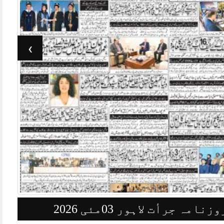
›
وزنامہ جرأت لاہور 03مئی 2026