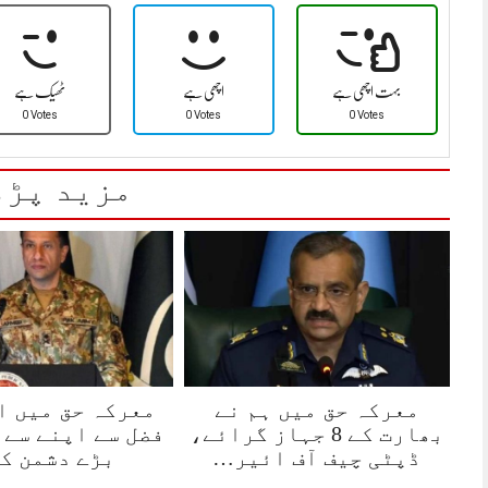
بہت اچھی ہے
اچھی ہے
ٹھیک ہے
0 Votes
0 Votes
0 Votes
مزید پڑھ
معرکہ حق میں ہم نے
معرکہ حق میں ا
بھارت کے 8 جہاز گرائے،
فضل سے اپنے سے 
ڈپٹی چیف آف ائیر…
بڑے دشمن ک