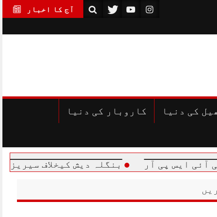
آج کا اخبار
یل کی دنیا
کاروبار کی دنیا
 پی آر
بنگلہ دیش کیخلاف سیریز سے متعلق پ
یں