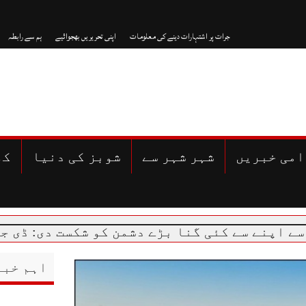
جرات پر اشتہارات دینے کی معلومات
اپنی تحریریں بھجوائیے
ہم سے رابطہ
امی خبریں
شہر شہر سے
شوبز کی دنیا
کھ
ے کئی گنا بڑے دشمن کو شکست دی: ڈی جی آئی ایس
اہم خبر