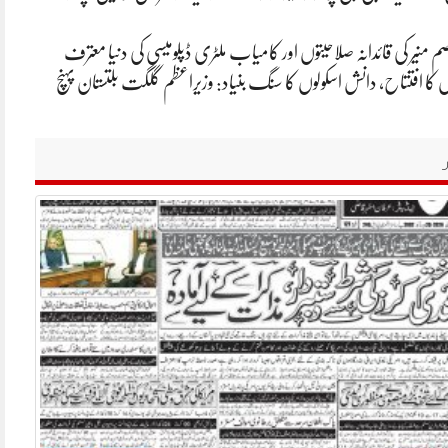
م منیر کی قائدانہ صلاحیتوں اور کامیاب ملٹری ڈپلومیسی کی دنیا معترف
ں کا افتتاح، دانش اسکولوں کا سنگ بنیاد: وزیراعظم گلگت بلتستان پہنچ