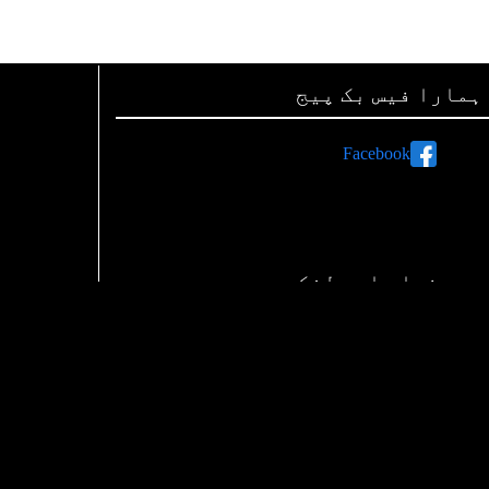
ہمارا فیس بک پیج
Facebook
ہم صفحات اور لنکس
رات پر اشتہارات دینے کی معلومات
اپنی تحریریں بھجوائیے
ہم سے رابطہ