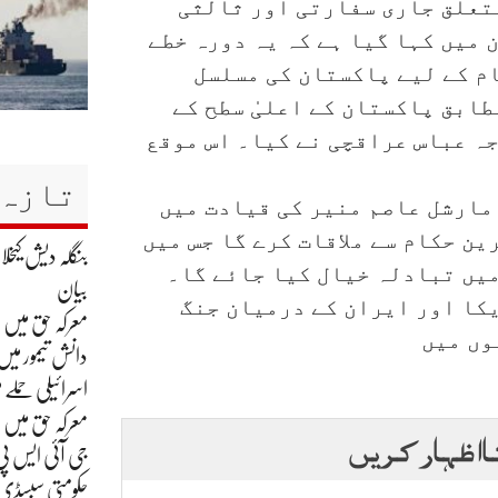
تعلق جاری سفارتی اور ثالثی
میں کہا گیا ہے کہ یہ دورہ خطے
م کے لیے پاکستان کی مسلسل
ابق پاکستان کے اعلیٰ سطح کے
ہ عباس عراقچی نے کیا۔ اس موقع
تازہ 
مارشل عاصم منیر کی قیادت میں
ین حکام سے ملاقات کرے گا جس میں
بنگلہ دیش کیخ
میں تبادلہ خیال کیا جائے گا۔
بیان
کا اور ایران کے درمیان جنگ
معرکہ حق میں ہم نے بھارت کے 8
وں میں
دانش تیمور میں 
اسرائیلی حملے م
معرکہ حق میں
ا اظہار کریں
جی آئی ایس پی
حکومتی سبسڈی ک