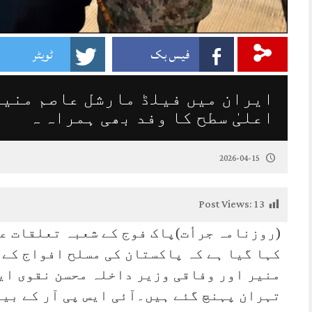
فیس بک
ٹویٹر
ایران میں فیلڈ مارشل عاصم منیر
اعلیٰ سطح کا وفد بھی ہمراہ ہ
2026-04-15
Post Views:
13
(روزنامہ جرأت)پاک فوج کے شعبہ تعلقات عام
کہا گیا ہے کہ پاکستان کی مسلح افواج کے 
منیر اور وفاقی وزیر داخلہ محسن نقوی ایک
تہران پہنچ گئے ہیں۔آئی ایس پی آر کے بی