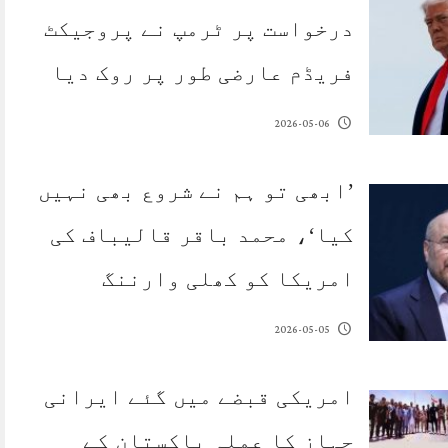
درخواست پر ٹرمپ نے پروجیکٹ
فریڈم عارضی طور پر روک دیا
2026-05-06
’ابھی تو ہم نے شروع بھی نہیں
کیا‘، محمد باقر قالیباف کی
امریکا کو کھلی وارننگ
2026-05-05
امریکی قبضے میں گئے ایرانی
جہاز کا عملہ پاکستان کے