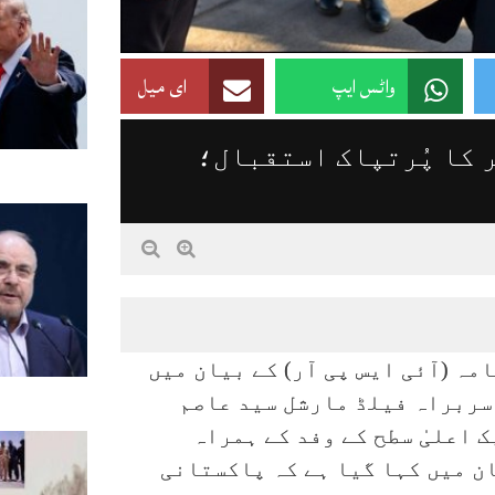
واٹس ایپ
ای میل
 کا پُرتپاک استقبال؛
ہ (آئی ایس پی آر) کے بیان میں
سربراہ فیلڈ مارشل سید عاصم
 اعلیٰ سطح کے وفد کے ہمراہ
ان میں کہا گیا ہے کہ پاکستانی