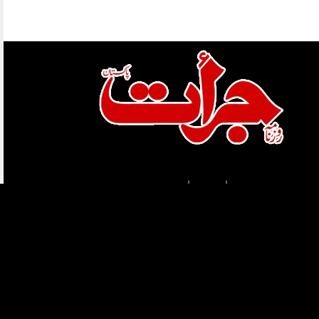
ہمارے بارے میں
قوائد و ضوابط
کاپی رائٹس
ہمارے بارے میں