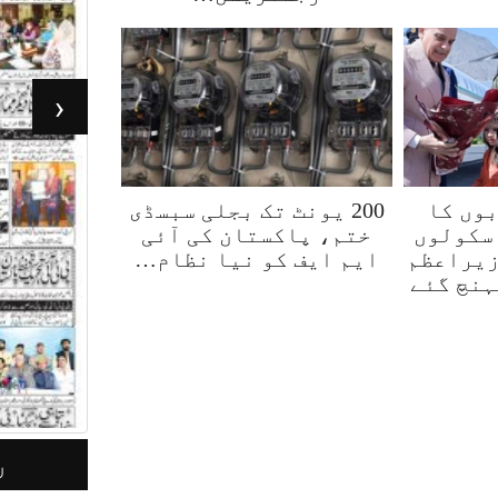
‹
وں کا
200 یونٹ تک بجلی سبسڈی
سکولوں
ختم، پاکستان کی آئی
زیراعظم
ایم ایف کو نیا نظام…
ہنچ گئے
جرأت لاہور 05مئی 2026
ر