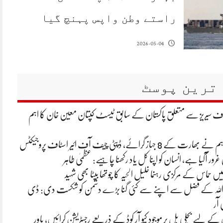
راستے وطن واپس پہنچ گیا
2026-05-04
ترین پوسٹ
لاف سیریز سے متعلق پاکستان کے سابق ٹیسٹ کپتان معین خان کا اہم
 جہاز گرائے، ڈپٹی چیف آف ائیر اسٹاف پروجیکٹس
غرور آگیا ہے، انسان کو اپنا کل یاد رکھنا چاہیے: عظمیٰ طاہر
یں حماس کے مرکزی رہنما خلیل الحیہ کا چوتھا بیٹا بھی شہید
 اللہ کے فضل سے اپنے سے کئی گنا بڑے دشمن کو شکست دی: ڈی
 آر
ے لیے بجلی بل پر موجود کیو آر کوڈ کے ذریعے رجسٹریشن کرائیں، پاور