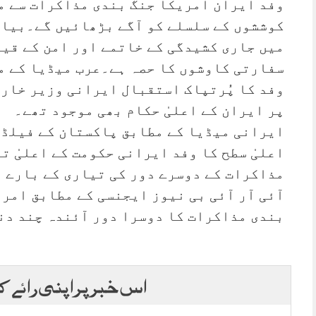
وفد ایران امریکا جنگ بندی مذاکرات سے م
کوششوں کے سلسلے کو آگے بڑھائیں گے۔بیان 
میں جاری کشیدگی کے خاتمے اور امن کے قیا
سفارتی کاوشوں کا حصہ ہے۔عرب میڈیا کے مط
وفد کا پُرتپاک استقبال ایرانی وزیر خارج
پر ایران کے اعلیٰ حکام بھی موجود تھے۔
ایرانی میڈیا کے مطابق پاکستان کے فیلڈ 
اعلیٰ سطح کا وفد ایرانی حکومت کے اعلیٰ تر
مذاکرات کے دوسرے دور کی تیاری کے بارے 
آئی آر آئی بی نیوز ایجنسی کے مطابق امری
بندی مذاکرات کا دوسرا دور آئندہ چند دن
اس خبر پر اپنی رائے ک