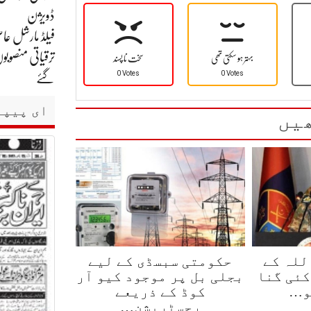
ڈویژن
فیلڈ مارشل عاص
ترقیاتی منصوبو
بہتر ہو سکتی تھی
سخت نا پسند
0 Votes
0 Votes
گئے
ای پیپر
یں
للہ کے
حکومتی سبسڈی کے لیے
کئی گنا
بجلی بل پر موجود کیو آر
و…
کوڈ کے ذریعے
رجسٹریشن…