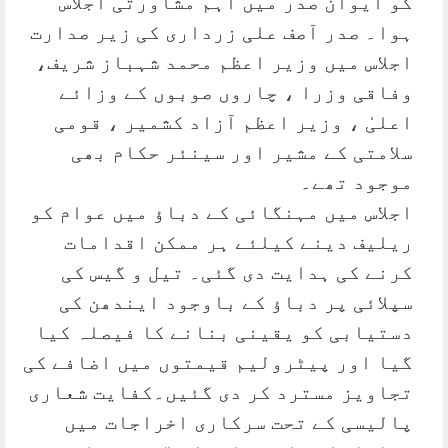
کو ایوان صدر میں اہم مشاورتی اجلاس
ہوا۔ صدر آصف علی زرداری کی زیر صدارت
اجلاس میں وزیر اعظم محمد شہباز شریف،
وفاقی وزرا ، چاروں صوبوں کے وزائے
اعلیٰ ، وزیر اعظم آزاد کشمیر ، قومی
سلامتی کے مشیر اور سینئر حکام بھی
موجود تھے۔
اجلاس میں مہنگائی کے دباؤ میں عوام کو
ریلیف دینے کیلئے ہر ممکن اقدامات
کرنے کی ہدایت دی گئی۔ تیل و گیس کی
سپلائی پر دباؤ کے باوجود ایندھن کی
دستیابی کو یقینی بنانے کا فیصلہ کیا
گیا اور پیٹرولیم قیمتوں میں اضافے کی
تجاویز مسترد کر دی گئیں۔کفایت شعاری
پالیسی کے تحت سرکاری اخراجات میں