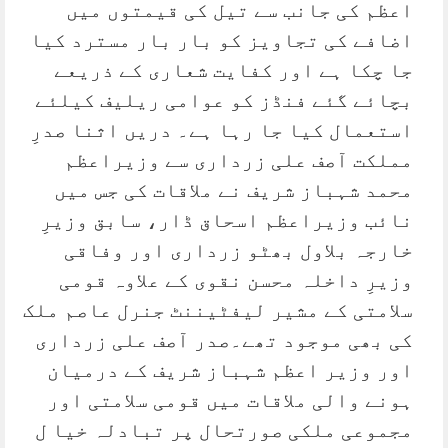
اعظم کی جانب سے تیل کی قیمتوں میں
اضافے کی تجاویز کو بار بار مسترد کیا
جا چکا ہے اور کفایت شعاری کے ذریعے
بچائے گئے فنڈز کو عوامی ریلیف کیلئے
استعمال کیا جا رہا ہے۔ دریں اثنا صدرِ
مملکت آصف علی زرداری سے وزیراعظم
محمد شہباز شریف نے ملاقات کی جس میں
نائب وزیراعظم اسحاق ڈار، سابق وزیرِ
خارجہ بلاول بھٹو زرداری اور وفاقی
وزیرِ داخلہ محسن نقوی کے علاوہ قومی
سلامتی کے مشیر لیفٹیننٹ جنرل عاصم ملک
کی بھی موجود تھے۔صدر آصف علی زرداری
اور وزیر اعظم شہباز شریف کے درمیان
ہونے والی ملاقات میں قومی سلامتی اور
مجموعی ملکی صورتحال پر تبادلہ خیا ل