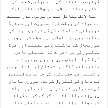
کیفیت سے نمٹنے کیلئے عوامی شعور کی
آگاہی کیلئے منظم مہم چلائے تاکہ لوگ
اپنا لائف سٹائل تبدیل کریں۔صدر مملکت
نے عوام کو پبلک ٹرانسپورٹ اور شیئرڈ
موبیلٹی کے استعمال کی ترغیب دینے کی
ہدایت بھی دی۔ اجلاس میں خطے کی موجودہ
صورتحال کے پاکستان کی معیشت اور فوڈ
سیکیورٹی پر اثرات کا تفصیلی جائزہ
لیا گیا۔ اجلاس میں چاروں صوبوں کے
ساتھ ساتھ گلگت بلتستان اور آزاد جموں
و کشمیر کی حکومتوں کی جانب سے قیمتوں
کے دباؤ کو کنٹرول کرنے، ضروری سامان
کی دستیابی کو یقینی بنانے اور عوام
پر پڑنے والے اثرات کو کم کرنے کیلئے
کیے جانے والے اقدامات سے آگاہ کیا