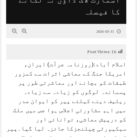
کا فیصلہ
2026-03-31
Post Views:
16
اسلام آباد:(روزنامہ جرأت) ایران،
امریکا جنگ کے معاشی اثرات سے کمزور
طبقات کو بچانے اور معاشرتی طور پر
پسماندہ لوگوں کو زیادہ سے زیادہ
ریلیف دینے کیلئے پیر کو ایوان صدر
میں اہم مشاورتی اجلاس ہوا جس میں ملک
کو درپیش معاشی، توانائی اور
سیکیورٹی چیلنجزکا جائزہ لیا گیا۔پیر