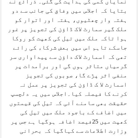
نمایاں کمی کی ہدایت کی گئی۔ ذرائع نے
بتایا کہ اجلاس میں وفاق کی جانب سے دو
ہفتہ وار چھٹیوں، ہفتہ اور اتوار کو
ملک گیر سمارٹ لاک ڈاؤن کی تجویز پر غور
ہوا تاکہ ملک میں تیل کی کھپت کو روکا
جاسکے تاہم اس میں بعض شرکاء کی رائے
تھی کہ اسمارٹ لاک داؤن سے پیداواری سر
گرمیاں متاثر ہوں گی اور برآمدات پر
منفی اثر پڑے گا، صوبوں کی تجویز
اسمارٹ لا ک ڈاؤن کی تجویز پر عمل نہ
کرنے کا فیصلہ کیا۔اجلاس میں یہ دلچسپ
حقیقت بھی سامنے آئی کہ تیل کی قیمتوں
میں اضافے کے باجود ملک میں تیل کی
کھپت میں 25فیصد اضافہ ہوگیا ہے جس پر
وزارت اطلاعات سے کہاگیا کہ بحرانی