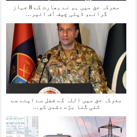
معرکہ حق میں ہم نے بھارت کے 8 جہاز
گرائے، ڈپٹی چیف آف ائیر…
معرکہ حق میں اللہ کے فضل سے اپنے سے
کئی گنا بڑے دشمن کو…