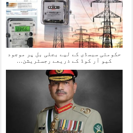
حکومتی سبسڈی کے لیے بجلی بل پر موجود
کیو آر کوڈ کے ذریعے رجسٹریشن…