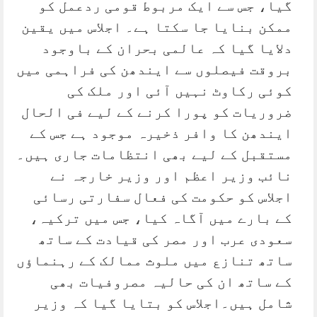
گیا، جس سے ایک مربوط قومی ردعمل کو
ممکن بنایا جا سکتا ہے۔ اجلاس میں یقین
دلایا گیا کہ عالمی بحران کے باوجود
بروقت فیصلوں سے ایندھن کی فراہمی میں
کوئی رکاوٹ نہیں آئی اور ملک کی
ضروریات کو پورا کرنے کے لیے فی الحال
ایندھن کا وافر ذخیرہ موجود ہے جس کے
مستقبل کے لیے بھی انتظامات جاری ہیں۔
نائب وزیر اعظم اور وزیر خارجہ نے
اجلاس کو حکومت کی فعال سفارتی رسائی
کے بارے میں آگاہ کیا، جس میں ترکیہ،
سعودی عرب اور مصر کی قیادت کے ساتھ
ساتھ تنازع میں ملوث ممالک کے رہنماؤں
کے ساتھ ان کی حالیہ مصروفیات بھی
شامل ہیں۔اجلاس کو بتایا گیا کہ وزیر