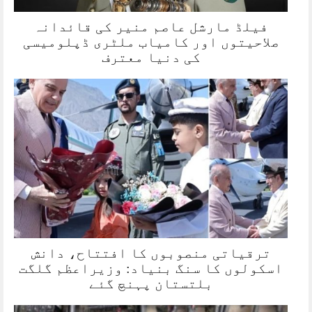
فیلڈ مارشل عاصم منیر کی قائدانہ
صلاحیتوں اور کامیاب ملٹری ڈپلومیسی
کی دنیا معترف
ترقیاتی منصوبوں کا افتتاح، دانش
اسکولوں کا سنگ بنیاد: وزیراعظم گلگت
بلتستان پہنچ گئے