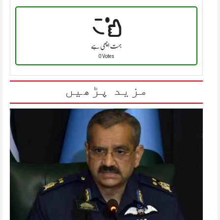
بہت اچھی ہے
0 Votes
مزید پڑھیں