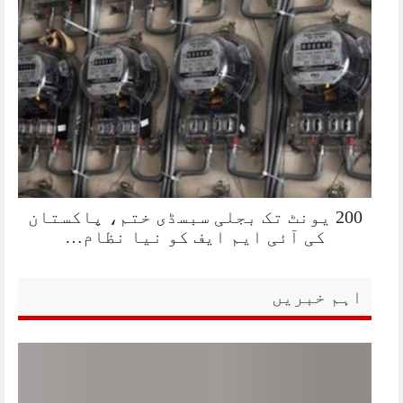
200 یونٹ تک بجلی سبسڈی ختم، پاکستان
کی آئی ایم ایف کو نیا نظام…
اہم خبریں