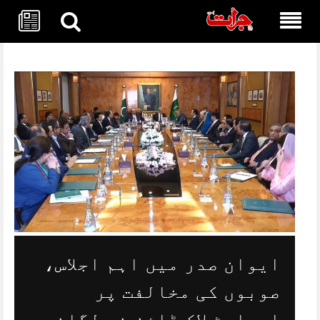
Skip
to
content
ایوان صدر میں اہم اجلاس،
صوبوں کی مخالفت پر
اسمارٹ لاک ڈاؤن نہ لگانے