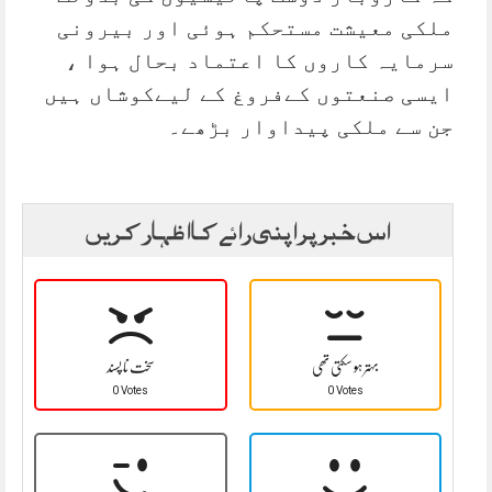
ملکی معیشت مستحکم ہوئی اور بیرونی
سرمایہ کاروں کا اعتماد بحال ہوا ،
ایسی صنعتوں کےفروغ کے لیےکوشاں ہیں
جن سے ملکی پیداوار بڑھے۔
اس خبر پر اپنی رائے کا اظہار کریں
بہتر ہو سکتی تھی
سخت نا پسند
0 Votes
0 Votes