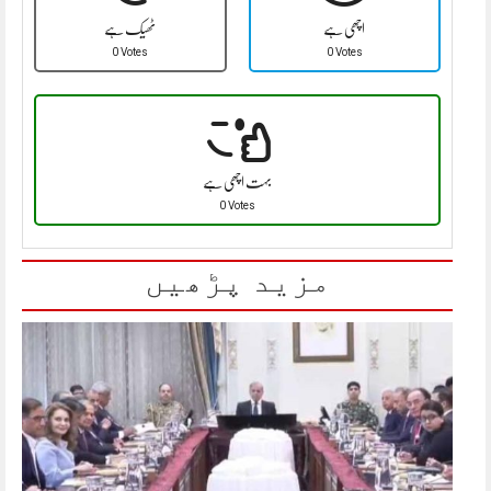
اچھی ہے
ٹھیک ہے
0 Votes
0 Votes
بہت اچھی ہے
0 Votes
مزید پڑھیں