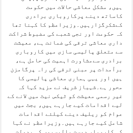
ہیں، مشکل معاشی حالات میں حکومت
کاساتھ دینے پرکاروباری برادری
کےشکرگزارہیں۔وزیراعظم کا کہنا تھا
کہ حکومت اور نجی شعبے کی مضبوط شراکت
داری معاشی ترقی کی ضمانت ہے، معیشت
سے متعلق پالیسی سازی میں کاروباری
برادری سےمشاورت اہمیت کی حامل ہے،
برآمدات پر مبنی ترقی کی راہ پرگامزن
ہیں اور یہی ہماری معاشی پالیسی کا
محور ہے۔شہباز شریف نے مزید کہا کہ
غیر رسمی معیشت کو ٹیکس نیٹ میں لانے کے
لیے اقدامات کیے جارہے ہیں، بجٹ میں
عوام کو ریلیف دینے کیلئے اقدامات
شامل کیے جارہے ہیں۔وزیراعظم نے کہا
کہ کاروبار دوست پالیسیوں کی بدولت