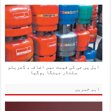
ایل پی جی کی قیمت میں اضافہ، گھریلو
سلنڈر مہنگا ہوگیا
اہم خبریں