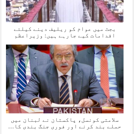
بجٹ میں عوام کو ریلیف دینے کیلئے
اقدامات کیے جارہے ہیں: وزیراعظم
سلامتی کونسل، پاکستان نے لبنان میں
حملے بند کرنے اور فوری جنگ بندی کا…