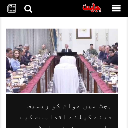
Skip
to
content
بجٹ میں عوام کو ریلیف
دینے کیلئے اقدامات کیے
جارہے ہیں: وزیراعظم