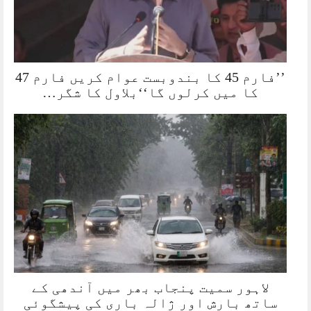
’’فارم 45 کا بندوبست عوام کریں فارم 47
کا میں کرلوں گا‘‘بلاول کا شگر…
لاہور سمیت پنجاب بھر میں آندھی کے
ساتھ بارش اور ژالہ باری کی پیشگوئی