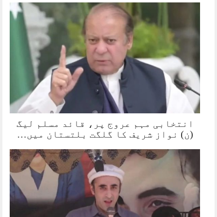
انتخابی مہم عروج پر، قائد مسلم لیگ
(ن) نواز شریف کا گلگت بلتستان میں…