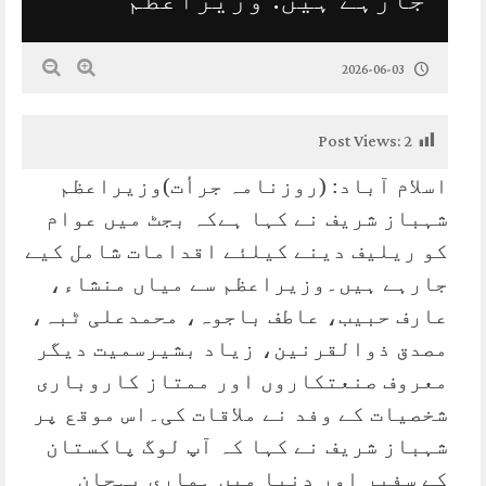
2026-06-03
Post Views:
2
اسلام آباد: (روزنامہ جرأت)وزیراعظم
شہباز شریف نے کہا ہےکہ بجٹ میں عوام
کو ریلیف دینے کیلئے اقدامات شامل کیے
جارہے ہیں۔وزیراعظم سے میاں منشاء،
عارف حبیب، عاطف باجوہ، محمدعلی ٹبہ،
مصدق ذوالقرنین، زیاد بشیرسمیت دیگر
معروف صنعتکاروں اور ممتاز کاروباری
شخصیات کے وفد نے ملاقات کی۔اس موقع پر
شہباز شریف نے کہا کہ آپ لوگ پاکستان
کے سفیر اور دنیا میں ہماری پہچان