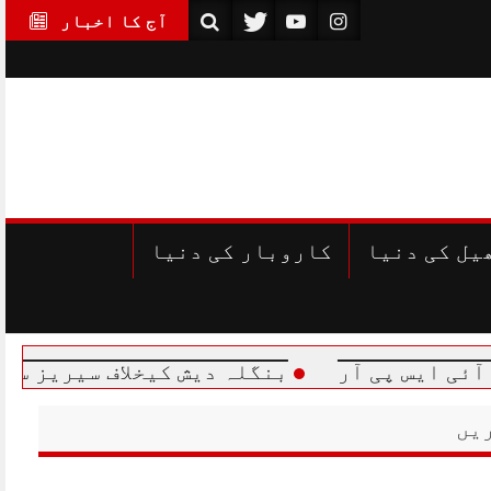
آج کا اخبار
یل کی دنیا
کاروبار کی دنیا
ی آر
بنگلہ دیش کیخلاف سیریز سے متعلق پاک
یں