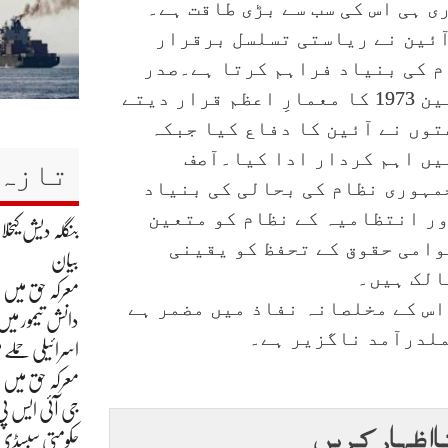
ی ہی اس کی سب سے بڑی طاقت ہے۔
آئین نے ریاستی تسلسل برقرار
م کی بنیاد فراہم کرتا ہے۔صدر
زرداری نے شہید ذوالفقار علی بھٹو کو آئین 1973 کا معمارِ اعظم قرار دیتے
توں نے آئین کا دفاع کیا جبکہ
یں اہم کردار ادا کیا۔آصف
تازہ 
مہوری نظام کی بحالی کی بنیاد
ر انتظامیہ کے نظام کو متعین
بنگلہ دیش کیخ
عوامی حقوق کے تحفظ کو یقینی
بیان
الک ہیں۔
معرکہ حق میں ہم نے بھارت کے 8
اس کے مخلصانہ نفاذ میں مضمر ہے
دانش تیمور میں 
ملدرآمد ناگزیر ہے۔
اسرائیلی حملے م
معرکہ حق میں
جی آئی ایس پی
ا اظہار کریں
حکومتی سبسڈی ک