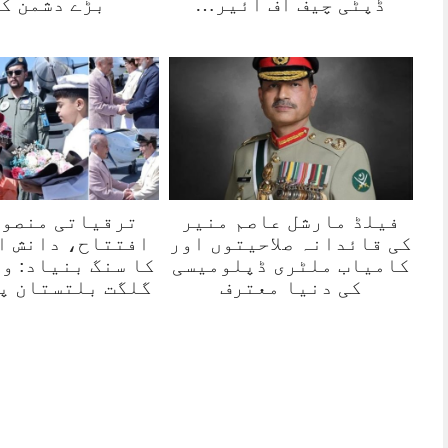
ڈپٹی چیف آف ائیر…
بڑے دشمن ک
فیلڈ مارشل عاصم منیر
ترقیاتی منصوب
کی قائدانہ صلاحیتوں اور
افتتاح، دانش ا
کامیاب ملٹری ڈپلومیسی
کا سنگ بنیاد: و
کی دنیا معترف
گلگت بلتستان پ
ہور 07 مئی2026
روزنامہ 