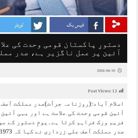
فیس بک
ٹویٹر
دستورِ پاکستان قومی وحدت کی عل
آئین پر عمل ناگزیر ہے، صدر ممل
2026-04-10
Post Views:
13
آئین قومی وحدت کی علامت ہے اور یہی آئین
فریم ورک فراہم کرتا ہے۔یومِ دستور کے مو