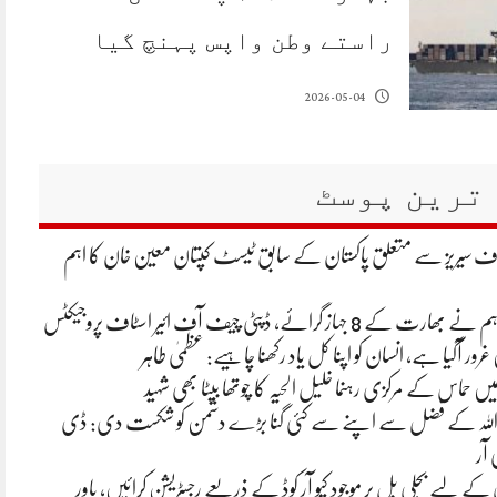
راستے وطن واپس پہنچ گیا
2026-05-04
ترین پوسٹ
لاف سیریز سے متعلق پاکستان کے سابق ٹیسٹ کپتان معین خان کا اہم
 جہاز گرائے، ڈپٹی چیف آف ائیر اسٹاف پروجیکٹس
غرور آگیا ہے، انسان کو اپنا کل یاد رکھنا چاہیے: عظمیٰ طاہر
یں حماس کے مرکزی رہنما خلیل الحیہ کا چوتھا بیٹا بھی شہید
 اللہ کے فضل سے اپنے سے کئی گنا بڑے دشمن کو شکست دی: ڈی
 آر
ے لیے بجلی بل پر موجود کیو آر کوڈ کے ذریعے رجسٹریشن کرائیں، پاور