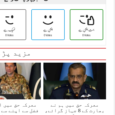
بہت اچھی ہے
اچھی ہے
ٹھیک ہے
0 Votes
0 Votes
0 Votes
مزید پڑھ
معرکہ حق میں ہم نے
معرکہ حق میں ا
بھارت کے 8 جہاز گرائے،
فضل سے اپنے سے 