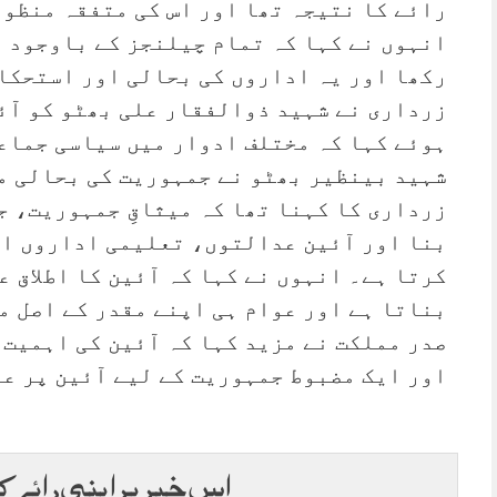
رائے کا نتیجہ تھا اور اس کی متفقہ منظور
انہوں نے کہا کہ تمام چیلنجز کے باوجود 
رکھا اور یہ اداروں کی بحالی اور استحکا
ہوئے کہا کہ مختلف ادوار میں سیاسی جماع
شہید بینظیر بھٹو نے جمہوریت کی بحالی م
زرداری کا کہنا تھا کہ میثاقِ جمہوریت، ج
بنا اور آئین عدالتوں، تعلیمی اداروں او
کرتا ہے۔ انہوں نے کہا کہ آئین کا اطلاق 
بناتا ہے اور عوام ہی اپنے مقدر کے اصل م
صدر مملکت نے مزید کہا کہ آئین کی اہمیت 
اور ایک مضبوط جمہوریت کے لیے آئین پر ع
اس خبر پر اپنی رائے ک