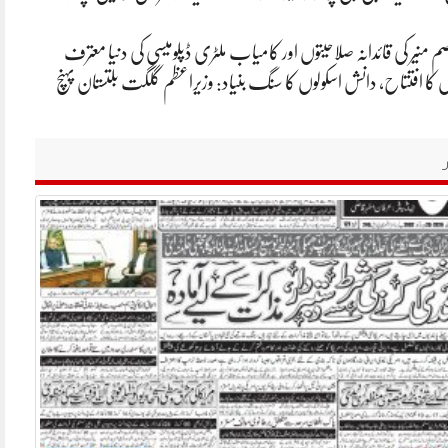
م منیر کی قائدانہ صلاحیتوں اور کامیاب ملٹری ڈپلومیسی کی دنیا معترف
ں کا افتتاح، دانش اسکولوں کا سنگ بنیاد: وزیراعظم گلگت بلتستان پہنچ