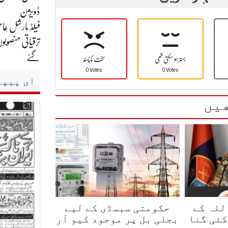
ڈویژن
فیلڈ مارشل عاص
ترقیاتی منصوبو
گئے
بہتر ہو سکتی تھی
سخت نا پسند
0 Votes
0 Votes
ای پیپر
یں
للہ کے
حکومتی سبسڈی کے لیے
کئی گنا
بجلی بل پر موجود کیو آر