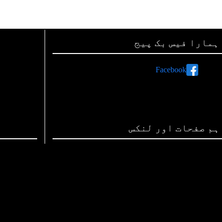
ہمارا فیس بک پیج
Facebook
ہم صفحات اور لنکس
رات پر اشتہارات دینے کی معلومات
اپنی تحریریں بھجوائیے
ہم سے رابطہ