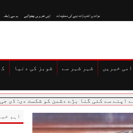
جرات پر اشتہارات دینے کی معلومات
اپنی تحریریں بھجوائیے
ہم سے رابطہ
امی خبریں
شہر شہر سے
شوبز کی دنیا
کھ
کئی گنا بڑے دشمن کو شکست دی: ڈی جی آئی ایس پ
اہم خبر