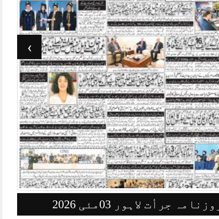
›
وزنامہ جرأت لاہور 03مئی 2026