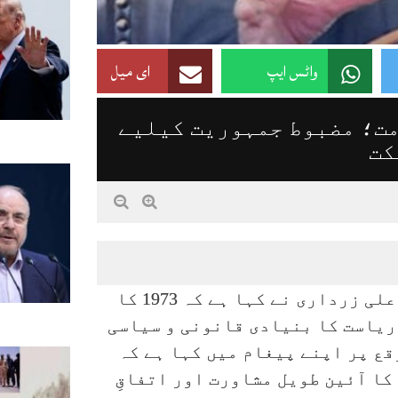
واٹس ایپ
ای میل
امت؛ مضبوط جمہوریت کیلیے
کت
اسلام آباد:(روزنامہ جرأت)صدر مملکت آصف علی زرداری نے کہا ہے کہ 1973 کا
 ریاست کا بنیادی قانونی و سیاسی
قع پر اپنے پیغام میں کہا ہے کہ
صدر مملکت آصف علی زرداری نے کہا کہ 1973 کا آئین طویل مشاورت اور اتفاقِ