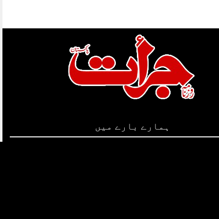
ہمارے بارے میں
قوائد و ضوابط
کاپی رائٹس
ہمارے بارے میں