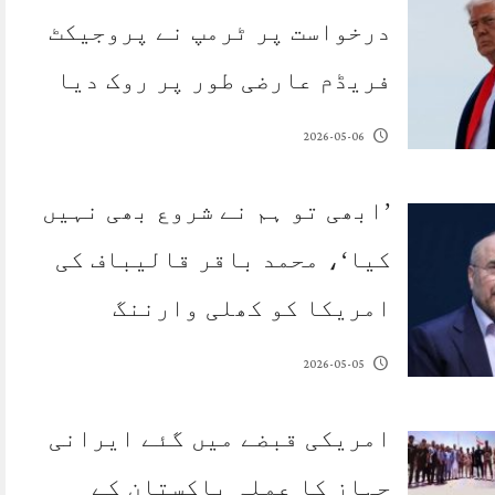
درخواست پر ٹرمپ نے پروجیکٹ
فریڈم عارضی طور پر روک دیا
2026-05-06
’ابھی تو ہم نے شروع بھی نہیں
کیا‘، محمد باقر قالیباف کی
امریکا کو کھلی وارننگ
2026-05-05
امریکی قبضے میں گئے ایرانی
جہاز کا عملہ پاکستان کے