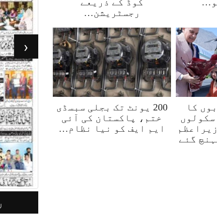
و…
کوڈ کے ذریعے
رجسٹریشن…
‹
وں کا
200 یونٹ تک بجلی سبسڈی
سکولوں
ختم، پاکستان کی آئی
زیراعظم
ایم ایف کو نیا نظام…
ہنچ گئے
جرأت لاہور 05مئی 2026
ر