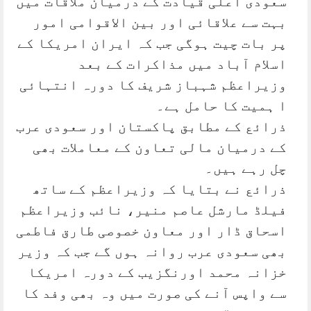
سعودی اعلیٰ قیادت کے درمیان ملاقات میں
بہت سے علاقائی اور بین الاقوامی امور
پر بات چیت ہوگی جب کہ ایران امریکا کے
اسلام آباد میں مذاکرات کے بعد
وزیراعظم شہباز شریف کا دورہ انتہائی
ا ہمیت کا حامل ہے۔
ذرائع کے مطابق پاکستان اور سعودی عرب
کے درمیان مالی تعاون کے معاملات بھی
چل رہے ہیں۔
ذرائع نے بتایا کہ وزیراعظم کے ساتھ
فیلڈ مارشل عاصم منیر، نائب وزیراعظم
اسحاق ڈار اور معاون خصوصی طارق فاطمی
بھی سعودی عرب روانہ ہوں گے جب کہ وزیر
خزانہ محمد اورنگزیب کے دورہ امریکا
سے واپس آنے کی صورت میں وہ بھی وفد کا