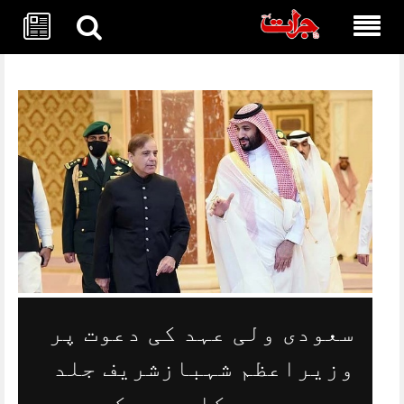
Skip
to
content
سعودی ولی عہد کی دعوت پر
وزیراعظم شہبازشریف جلد
سعودی عرب کا دورہ کریں