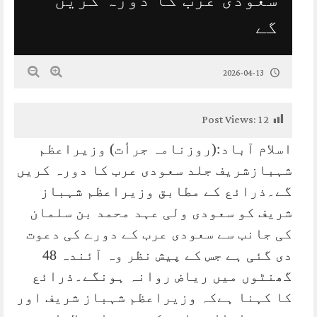
گے
2026-04-13
Post Views:
12
اسلام آباد:(روزنامہ جرأت) وزیراعظم
شہبازشریف جلد سعودی عرب کا دورہ کریں
گے۔ذرائع کے مطابق وزیراعظم شہباز
شریف کو سعودی ولی عہد محمد بن سلمان
کی جانب سے سعودی عرب کے دورے کی دعوت
دی گئی ہے جس کے پیش نظر وہ آئندہ 48
گھنٹوں میں ریاض روانہ ہونگے۔ذرائع
کا کہنا ہےکہ وزیراعظم شہباز شریف اور