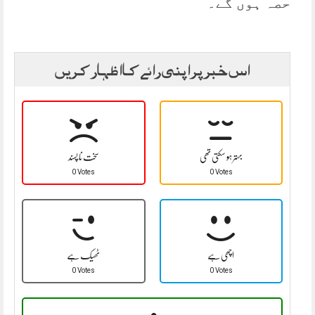
حصہ ہوں گے۔
اس خبر پر اپنی رائے کا اظہار کریں
بہتر ہو سکتی تھی
سخت نا پسند
0 Votes
0 Votes
اچھی ہے
ٹھیک ہے
0 Votes
0 Votes