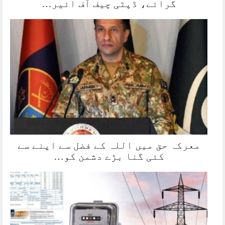
گرائے، ڈپٹی چیف آف ائیر…
معرکہ حق میں اللہ کے فضل سے اپنے سے
کئی گنا بڑے دشمن کو…