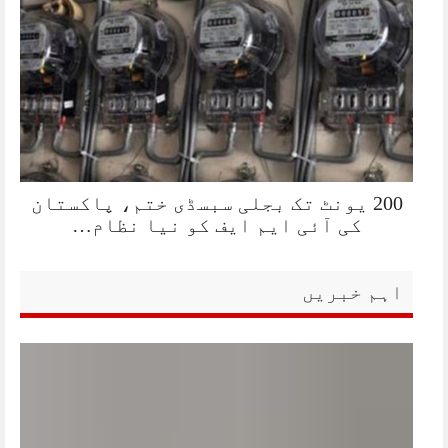
200 یونٹ تک بجلی سبسڈی ختم، پاکستان
کی آئی ایم ایف کو نیا نظام…
اہم خبریں