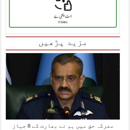
بہت اچھی ہے
0 Votes
مزید پڑھیں
معرکہ حق میں ہم نے بھارت کے 8 جہاز