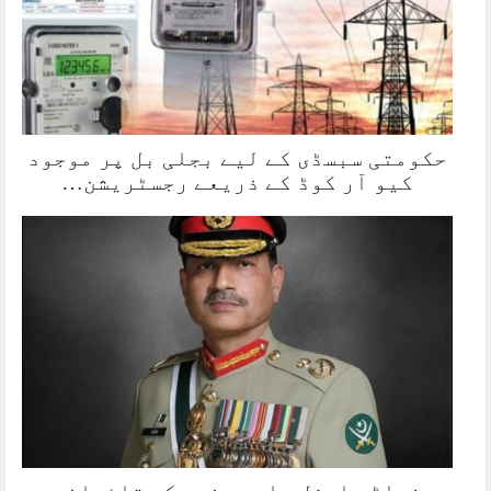
حکومتی سبسڈی کے لیے بجلی بل پر موجود
کیو آر کوڈ کے ذریعے رجسٹریشن…
فیلڈ مارشل عاصم منیر کی قائدانہ