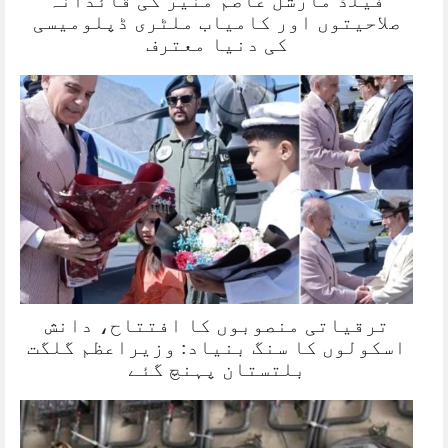
صلاحیتوں اور کامیاب ملٹری ڈپلومیسی
کی دنیا معترف
ترقیاتی منصوبوں کا افتتاح، دانش
اسکولوں کا سنگ بنیاد: وزیراعظم گلگت
بلتستان پہنچ گئے