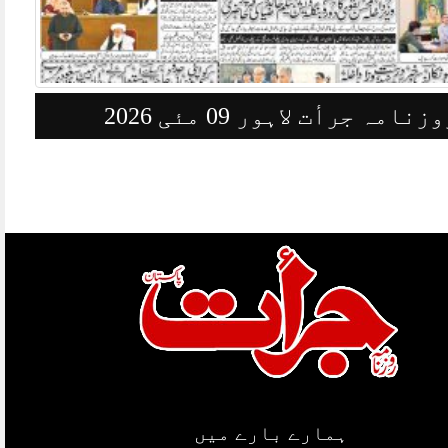
وزنامہ جرأت لاہور 08مئی 2026
ہمارے بارے میں