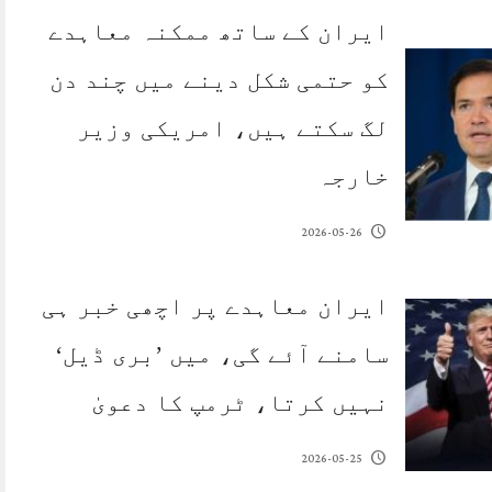
ایران کے ساتھ ممکنہ معاہدے
کو حتمی شکل دینے میں چند دن
لگ سکتے ہیں، امریکی وزیر
خارجہ
2026-05-26
ایران معاہدے پر اچھی خبر ہی
سامنے آئے گی، میں ’بری ڈیل‘
نہیں کرتا، ٹرمپ کا دعویٰ
2026-05-25