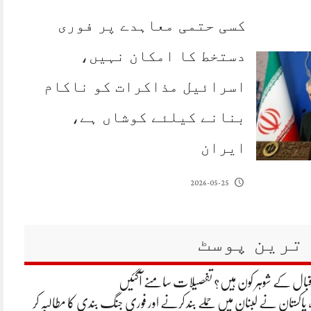
کسی حتمی معاہدے پر فوری
دستخط کا امکان نہیں،
اسرائیل مذاکرات کو ناکام
بنانے کیلئے کوشاں ہے،
ایران
2026-05-25
ترین پوسٹ
 اقبال کے شوہر کون ہیں؟ تفصیلات سامنے آگئیں
 پاکستان نے لبنان میں حملے بند کرنے اور فوری جنگ بندی کا مطالبہ کر