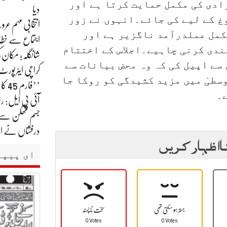
ادی کی مکمل حمایت کرتا ہے اور
دیا
وغ کے لیے کی جائے۔انہوں نے زور
انتخابی مہم ع
امتی کونسل کی قرارداد 1701 پر مکمل عملدرآمد ناگزیر ہے اور
اجتماع سے خ
ندی کرنی چاہیے۔اجلاس کے اختتام
شانگلہ؛ مکان کی چھت گرنے 
سے اپیل کی کہ وہ محض بیانات سے
کراچی ایئرپور
سطیٰ میں مزید کشیدگی کو روکا جا
’’فارم 45 کا بندوبست عوام کریں فارم 47 کا میں کرلوں گا‘‘بلاول کا شگر میں خطاب
۔
آئی پی ایل: ر
جسم تھکن سےچ
درفشاں نے ا
ا اظہار کریں
ای پیپر
بہتر ہو سکتی تھی
سخت نا پسند
0 Votes
0 Votes