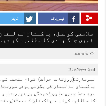
فیس بک
ٹویٹر
سلامتی کونسل، پاکستان نے لبنان
فوری جنگ بندی کا مطالبہ کر دیا
2026-06-02
Post Views:
2
نیویارک:(روزنامہ جرأت)اقوام متحدہ کی س
پاکستان نے لبنان کی بگڑتی ہوئی صورتحال
ہوئے خطے میں جاری کشیدگی پر فوری قابو پ
کا مطالبہ کیا ہے۔پاکستان کے مستقل مندو