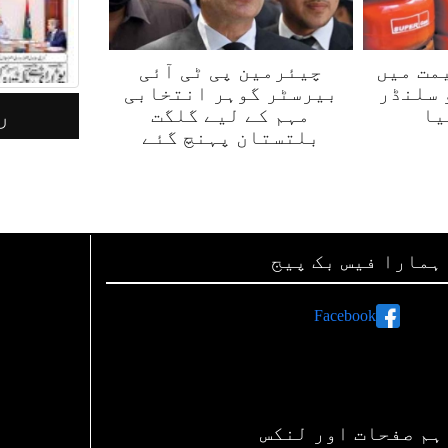
مت میں
چیئرمین پی ٹی آئی
 سلنڈر
بیرسٹر گوہر انتخابی
رأت لاہور 09 مئی 2026
ر
یا
مہم کے لیے گلگت
بلتستان پہنچ گئے
ہمارا فیس بک پیج
Facebook
ہم صفحات اور لنکس