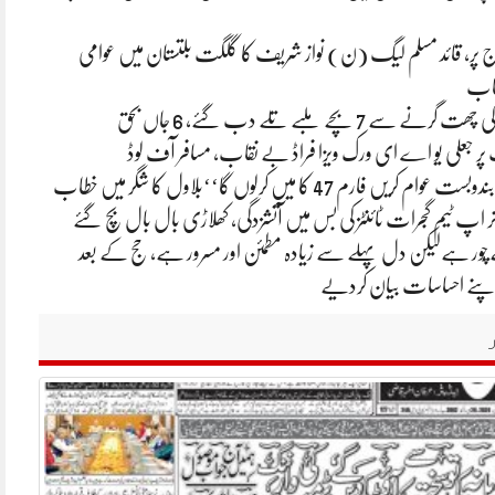
روج پر، قائد مسلم لیگ (ن) نواز شریف کا گلگت بلتستان میں عوامی
طاب
سے 7 بچے ملبے تلے دب گئے، 6 جاں بحق
ٹ پر جعلی یو اے ای ورک ویزا فراڈ بے نقاب، مسافر آف لوڈ
نر اپ ٹیم گجرات ٹائنٹز کی بس میں آتشزدگی، کھلاڑی بال بال بچ گئے
ُور ہےلیکن دل پہلے سے زیادہ مطمئن اور مسرور ہے، حج کے بعد
پنے احساسات بیان کردیے