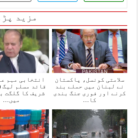
مزید پڑھ
سلامتی کونسل، پاکستان
انتخابی مہم عر
نے لبنان میں حملے بند
قائد مسلم لیگ (
کرنے اور فوری جنگ بندی
شریف کا گلگت ب
کا…
میں…