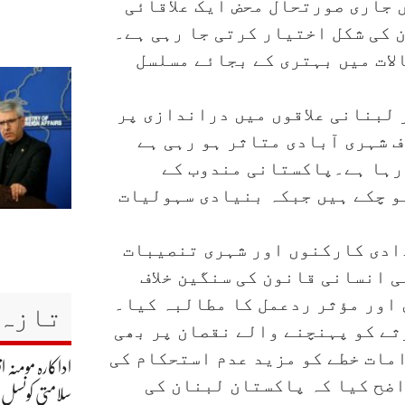
ں جاری صورتحال محض ایک علاقائی
 کی شکل اختیار کرتی جا رہی ہے۔
لات میں بہتری کے بجائے مسلسل
لبنانی علاقوں میں دراندازی پر
ف شہری آبادی متاثر ہو رہی ہے
 رہا ہے۔پاکستانی مندوب کے
و چکے ہیں جبکہ بنیادی سہولیات
ادی کارکنوں اور شہری تنصیبات
ی انسانی قانون کی سنگین خلاف
 اور مؤثر ردعمل کا مطالبہ کیا۔
تازہ 
ثے کو پہنچنے والے نقصان پر بھی
مات خطے کو مزید عدم استحکام کی
اداکارہ مومنہ
ضح کیا کہ پاکستان لبنان کی
سلامتی کونسل،