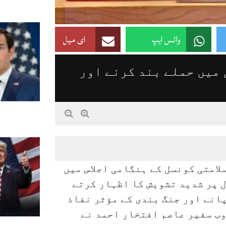
واٹس ایپ
ای میل
 میں حملے بند کرنے اور
لامتی کونسل کے ہنگامی اجلاس میں
 پر شدید تشویش کا اظہار کرتے
انے اور جنگ بندی کے مؤثر نفاذ
ب سفیر عاصم افتخار احمد نے