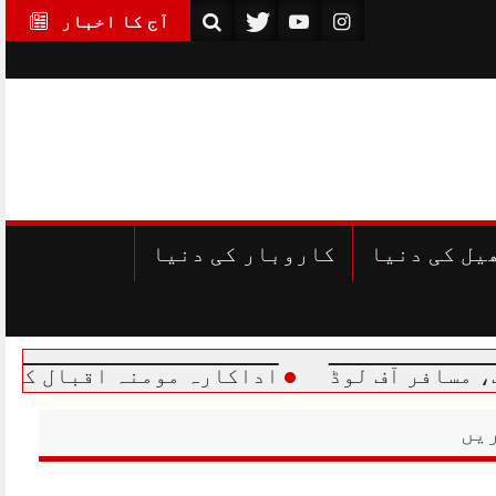
آج کا اخبار
یل کی دنیا
کاروبار کی دنیا
ف لوڈ
اداکارہ مومنہ اقبال کے شوہر کون ہی
یں