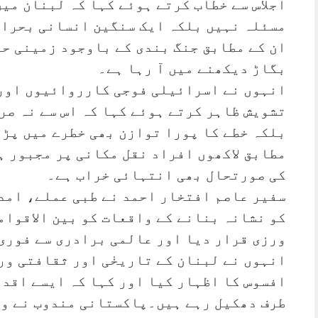
اجلاس سے خطاب کرتے ہوئے کہا کہ لبنان می
مسئلہ نہیں بلکہ ایک سنگین انسانی بحران
ان کے مطابق جنگ بندی کے باوجود زمینی حا
بگاڑ دیکھنے میں آ رہا ہے۔
انہوں نے اسرائیلی فوجی کارروائیوں اور 
تشویش ظاہر کرتے ہوئے کہا کہ اس سے نہ صر
بلکہ خطے کا پورا توازن بھی خطرے میں پڑ
مطابق لاکھوں افراد نقل مکانی پر مجبور ہ
کی صورتحال بھی انتہائی خراب ہے۔
سفیر عاصم افتخار احمد نے طبی عملے، امد
کو نشانہ بنانے کے واقعات کو بین الاقوام
ورزی قرار دیا اور عالمی برادری سے فوری
انہوں نے لبنان کے تاریخٰی اور ثقافتی ور
افسوس کا اظہار کیا اور کہا کہ ایسے اقدا
طرف دھکیل رہے ہیں۔پاکستانی مندوب نے وا