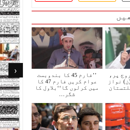
یں
‹
وج پر،
’’فارم 45 کا بندوبست
ن) نواز
عوام کریں فارم 47 کا
لتستان
میں کرلوں گا‘‘بلاول کا
شگر…