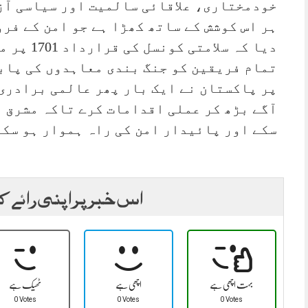
خودمختاری، علاقائی سالمیت اور سیاسی آز
ہر اس کوشش کے ساتھ کھڑا ہے جو امن کے فر
دیا کہ سل
تمام فریقین کو جنگ بندی معاہدوں کی پاب
پر پاکستان نے ایک بار پھر عالمی برادری 
آگے بڑھ کر عملی اقدامات کرے تاکہ مشرق و
سکے اور پائیدار امن کی راہ ہموار ہو سکے
اس خبر پر اپنی رائے ک
بہت اچھی ہے
اچھی ہے
ٹھیک ہے
0 Votes
0 Votes
0 Votes