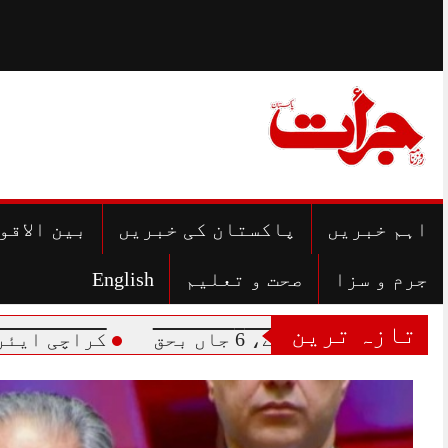
Skip
to
content
اہم خبریں
پاکستان کی خبریں
بین الاقو
جرم و سزا
صحت و تعلیم
English
تازہ ترین
کراچی ایئرپورٹ پر جع