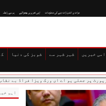
جرات پر اشتہارات دینے کی معلومات
اپنی تحریریں بھجوائیے
ہم سے رابطہ
امی خبریں
شہر شہر سے
شوبز کی دنیا
کھ
لی یو اے ای ورک ویزا فراڈ بے نقاب، مسافر آ
اہم خبر