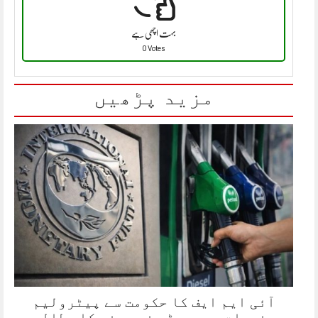
بہت اچھی ہے
0 Votes
مزید پڑھیں
آئی ایم ایف کا حکومت سے پیٹرولیم
مصنوعات پر سبسڈی نہ دینے کا مطالبہ