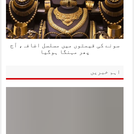
سونے کی قیمتوں میں مسلسل اضافہ، آج
پھر مہنگا ہوگیا
اہم خبریں