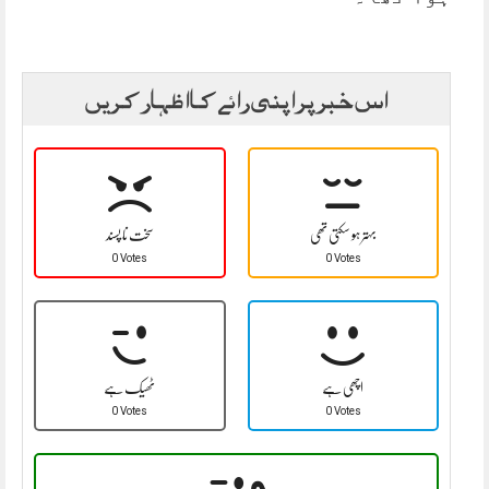
اس خبر پر اپنی رائے کا اظہار کریں
بہتر ہو سکتی تھی
سخت نا پسند
0 Votes
0 Votes
اچھی ہے
ٹھیک ہے
0 Votes
0 Votes