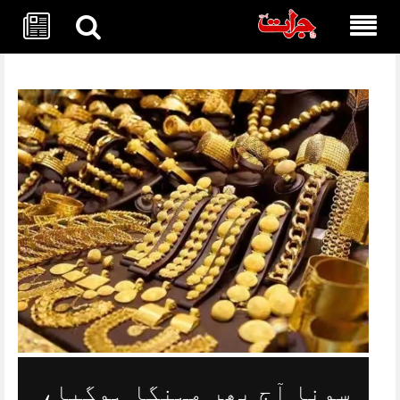
Skip
to
content
سونا آج پھر مہنگا ہوگیا،