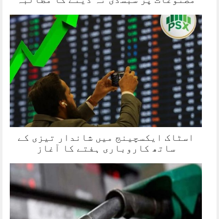
اسٹاک ایکسچینج میں شاندار تیزی کے
ساتھ کاروباری ہفتے کا آغاز