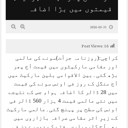
قیمتوں میں بڑا اضافہ
2026-03-31
Post Views:
16
کراچی:(روزنامہ جرأت)سونے کی عالمی
اور مقامی مارکیٹوں میں قیمت آج پھر
بڑھ گئی۔بین الاقوامی بلین مارکیٹ میں
آج منگل کے روز فی اونس سونے کی قیمت
میں 28 ڈالر کا اضافہ ہوا، جس کے نتیجے
میں نئی عالمی قیمت 4 ہزار 560 ڈالر فی
اونس کی سطح پر پہنچ گئی۔عالمی مارکیٹ
کے زیرِ اثر مقامی صرافہ بازاروں میں
بھی آج کاروباری ہفتے کے دوسرے دن فی