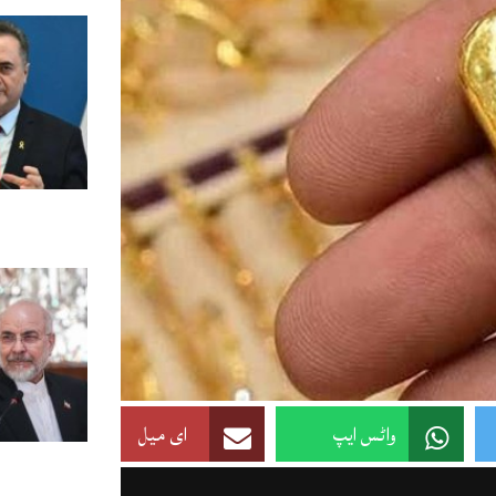
واٹس ایپ
ای میل