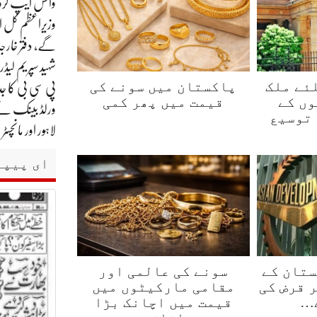
واٹس ایپ گروپ
وزیراعظم کل ا
گے، دفتر خارجہ
شہید سپریم لیڈ
ئے ملک
پاکستان میں سونے کی
پی سی بی کا جد
وں کے
قیمت میں پھر کمی
ورلڈ بینک نے پ
 توسیع
لاہور اور مانچ
ای پیپر
ستان کے
سونے کی عالمی اور
الر قرض کی
مقامی مارکیٹوں میں
…
قیمت میں اچانک بڑا