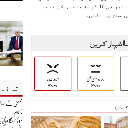
قیمت 203 روپے کے اضافے سے 6ہزار 445 روپے اور فی 10 گرام چاندی کی قیمت
ا اظہار کریں
بہتر ہو سکتی تھی
سخت نا پسند
تازہ 
0 Votes
0 Votes
یں
ناکام
سونا مہنگا ہوگی