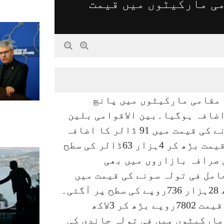
ی مارکیٹوں میں قیمت
 مقامی مارکیٹوں میں پانچ
اضافہ ہوگیا۔بین الاقوامی بلین
مارکیٹ میں آج جمعرات کے روز فی اونس سونے کی قیمت میں 91 ڈالر کا اضافہ
ریکارڈ ہوا، جس کے نتیجے میں نئی عالمی قیمت بڑھ کر 4ہزار 63ڈالر کی سطح
 صرافہ بازاروں میں بھی
وتھے دن 24 قیراط کے حامل فی تولہ سونے کی قیمت میں
9100روپے کا اضافہ ہونے سے نئی قیمت 4لاکھ 28ہزار 736روپے کی سطح پر آگئی۔
اسی طرح مقامی سطح پر فی 10 گرام سونے کی قیمت 7802روپے بڑھ کر 3لاکھ
قامی مارکیٹوں میں فی تولہ چاندی کی