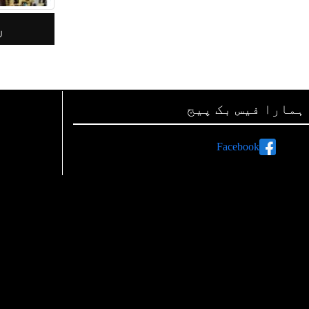
رأت لاہور 09 مئی 2026
ر
ہمارا فیس بک پیج
Facebook
ہم صفحات اور لنکس
رات پر اشتہارات دینے کی معلومات
اپنی تحریریں بھجوائیے