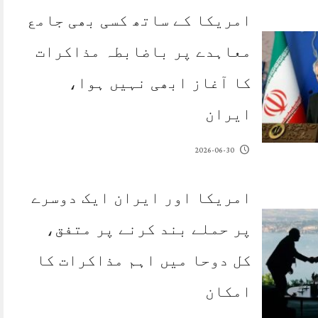
امریکا کے ساتھ کسی بھی جامع
معاہدے پر باضابطہ مذاکرات
کا آغاز ابھی نہیں ہوا،
ایران
2026-06-30
امریکا اور ایران ایک دوسرے
پر حملے بند کرنے پر متفق،
کل دوحا میں اہم مذاکرات کا
امکان