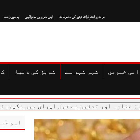
جرات پر اشتہارات دینے کی معلومات
اپنی تحریریں بھجوائیے
ہم سے رابطہ
امی خبریں
شہر شہر سے
شوبز کی دنیا
کھ
ور تدفین سے قبل ایران میں سکیورٹی ہائی الر
اہم خبر