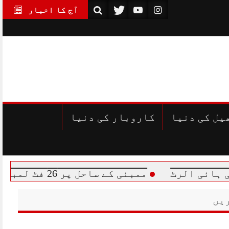
آج کا اخبار
یل کی دنیا
کاروبار کی دنیا
ٹ
ممبئی کے ساحل پر 26 فٹ لمبا ہمپ بیک وہیل کا بچہ ہلاک، ریسکیو ٹیموں کی کوششیں ناکام
یں