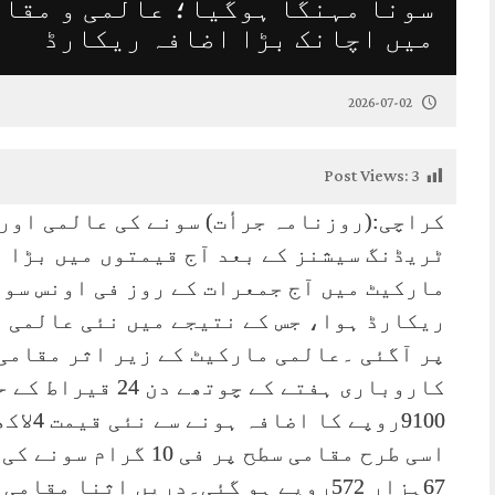
سونا مہنگا ہوگیا؛ عالمی و مقام
میں اچانک بڑا اضافہ ریکارڈ
2026-07-02
Post Views:
3
کراچی:(روزنامہ جرأت) سونے کی عالمی اور
ٹریڈنگ سیشنز کے بعد آج قیمتوں میں بڑا 
پر آگئی ۔عالمی مارکیٹ کے زیر اثر مقامی
کاروباری ہفتے کے چ
67ہزار 572روپے ہو گئی۔دریں اثنا م