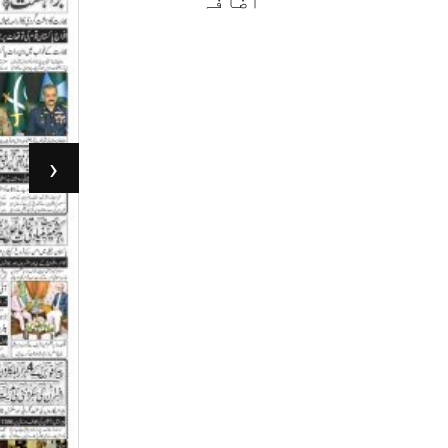
اضافہ
‹