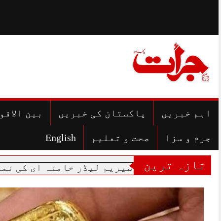
Skip
to
content
اہم خبریں
پاکستان کی خبریں
بین الاقو
جرم و سزا
صحت و تعلیم
English
تازہ ترین
شہید سپریم لیڈر خامنہ ای کی نماز جنازہ ا