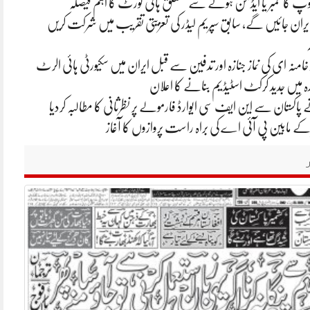
 کا ممبر یا ایڈمن ہونے سے متعلق ہائی کورٹ کا اہم فیصلہ
یران جائیں گے، سابق سپریم لیڈر کی تعزیتی تقریب میں شرکت کریں
ر خامنہ ای کی نماز جنازہ اور تدفین سے قبل ایران میں سکیورٹی ہائی الرٹ
ہ میں جدید کرکٹ اسٹیڈیم بنانے کا اعلان
اکستان سے این ایف سی ایوارڈ فارمولے پر نظرثانی کا مطالبہ کردیا
سٹر کے مابین پی آئی اے کی براہ راست پروازوں کا آغاز