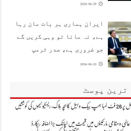
2026-06-29
ایران ہماری ہر بات مان رہا
ہے، نہ مانا تو وہی کریں گے
جو ضروری ہے، صدر ٹرمپ
2026-06-25
ترین پوسٹ
ممبئی کے ساحل پر 26 فٹ لمبا ہمپ بیک وہیل کا بچہ ہلاک، ریسکیو ٹیموں کی کوششیں
ا؛ عالمی و مقامی مارکیٹوں میں قیمت میں اچانک بڑا اضافہ ریکارڈ