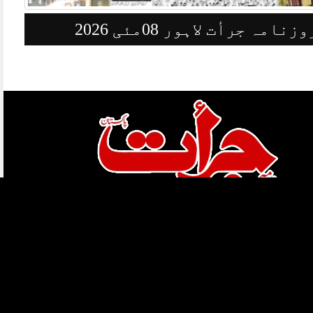
وزنامہ جرأت لاہور 08مئی 2026
ہمارے بارے میں
قوائد و ضوابط
کاپی رائٹس