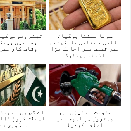
سونا مہنگا ہوگیا؛
ٹیکس وصولی کیل
عالمی و مقامی مارکیٹوں
بھر میں بینک
میں قیمت میں اچانک بڑا
اوقات کار میں
اضافہ ریکارڈ
حکومت نے ڈیزل اور
اے ڈی بی نے پاک
پیٹرول پر لیوی میں
لیے 70 کروڑ ڈ
اضافہ کردیا
منظوری دے