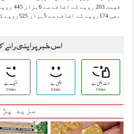
بھی 174روپے کے اضافے سے 5ہزار 525روپے کی سطح پر آگئی۔
اس خبر پر اپنی رائے ک
بہت اچھی ہے
اچھی ہے
ٹھیک ہے
0 Votes
0 Votes
0 Votes
مزید پڑھ