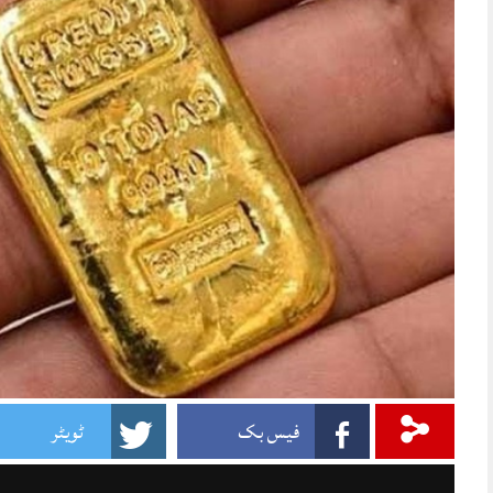
فیس بک
ٹویٹر