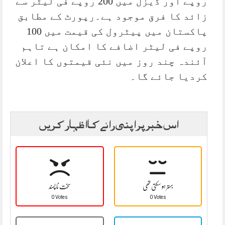
روپے اور ڈیزل میں 200 روپے فی لیٹر سے
زائد کا فرق موجود ہے۔رپورٹ کے مطابق
پاکستان میں پیٹرول کی قیمت میں 100
روپے فی لیٹر اضافے کا امکان ہے تاہم
آئندہ چند روز میں نئی قیمتوں کا اعلان
کردیا جائے گا۔
اس خبر پر اپنی رائے کا اظہار کریں
بہتر ہو سکتی تھی
سخت نا پسند
0 Votes
0 Votes