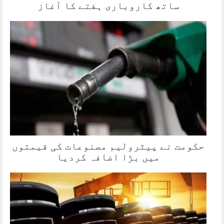
ساتھ کاروباری ہفتے کا آغاز
حکومت نے پیٹرولیم مصنوعات کی قیمتوں
میں بڑا اضافہ کردیا