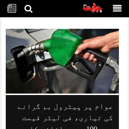
Skip
to
content
عوام پر پیٹرول بم گرانے
کی تیاری، فی لیٹر قیمت
میں 100 روپے اضافے کا