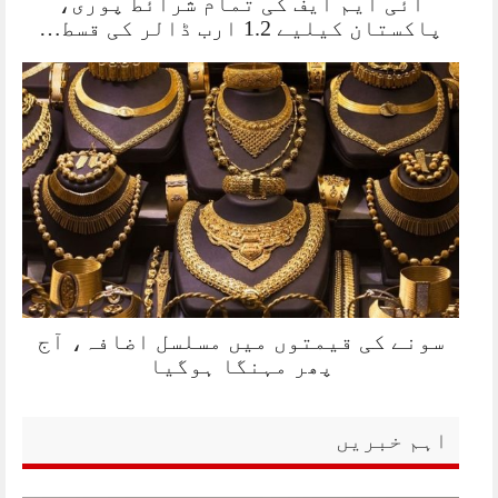
آئی ایم ایف کی تمام شرائط پوری،
پاکستان کیلیے 1.2 ارب ڈالر کی قسط…
سونے کی قیمتوں میں مسلسل اضافہ، آج
پھر مہنگا ہوگیا
اہم خبریں