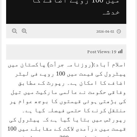
خدشہ
2026-04-02
Post Views:
19
اسلام آباد:(روزنامہ جرأت) پاکستان میں
پیٹرول کی قیمت میں 100 روپے فی لیٹر
اضافے کا امکان ہے۔ رپورٹ کے مطابق
وفاقی حکومت نے عالمی مارکیٹ میں تیل
کی بڑھتی ہوئی قیمتوں کا بوجھ عوام پر
منتقل کرنے کا حتمی فیصلہ کیا ہے۔
رپورٹس میں بتایا گیا ہے کہ پیٹرول کی
قیمت میں درآمدی لاگت کے مقابلے میں 100