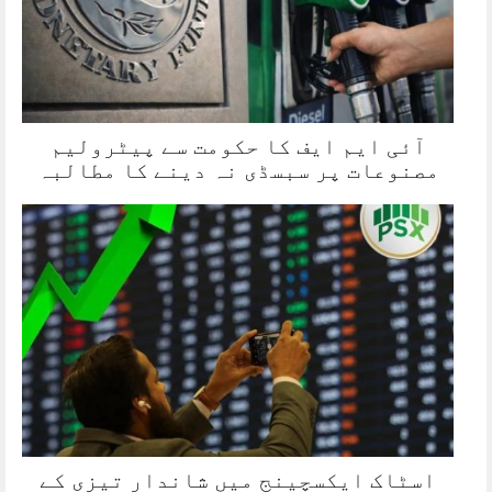
آئی ایم ایف کا حکومت سے پیٹرولیم
مصنوعات پر سبسڈی نہ دینے کا مطالبہ
اسٹاک ایکسچینج میں شاندار تیزی کے