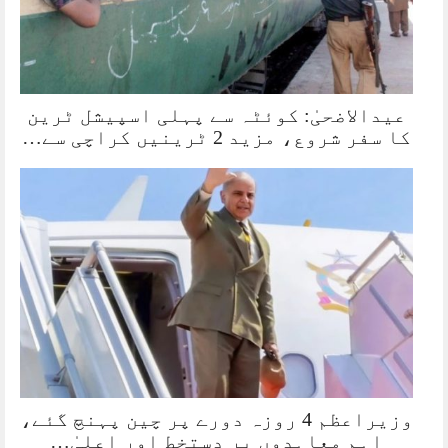
عیدالاضحیٰ: کوئٹہ سے پہلی اسپیشل ٹرین
کا سفر شروع، مزید 2 ٹرینیں کراچی سے…
وزیراعظم 4 روزہ دورے پر چین پہنچ گئے،
اہم معاہدوں پر دستخط اور اعلیٰ…