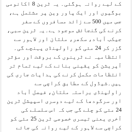
کے لیے روانہ ہوگئی۔ یہ ٹرین 8 اکانومی
بوگیوں اور ایک پاور وین پر مشتمل ہے،
جس میں 500 سے زائد مسافروں کے سفر
کرنے کی گنجائش موجود ہے۔یہ ٹرین سبی،
جیکب آباد، سکھر، ملتان اور لاہور سے
گزر کر 24 مئی کو راولپنڈی پہنچے گی۔
انتظامیہ نے ٹرینوں کے بروقت اور مؤثر
آپریشن کو یقینی بنانے کے لیے تمام تر
انتظامات مکمل کرنے کی ہدایات جاری کی
ہیں۔شیڈول کے مطابق کراچی سے
راولپنڈی براستہ ملتان، فیصل آباد
اور سرگودھا کے لیے دوسری اسپیشل ٹرین
24 مئی کو چلے گی جب کہ اس سلسلے کی
آخری یعنی تیسری خصوصی ٹرین 25 مئی کو
کراچی سے لاہور کے لیے روانہ کی جائے