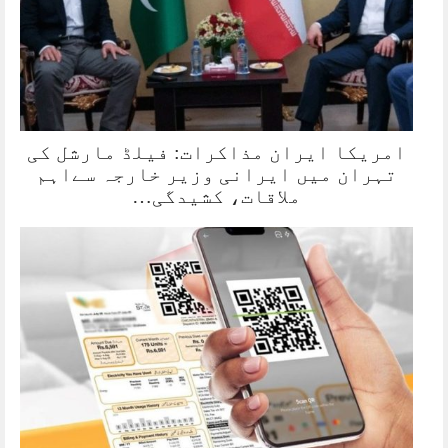
امریکا ایران مذاکرات: فیلڈ مارشل کی
تہران میں ایرانی وزیر خارجہ سےاہم
ملاقات، کشیدگی…