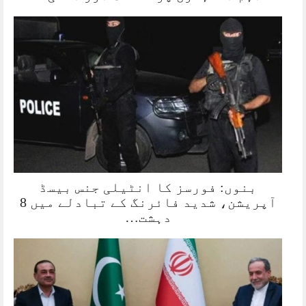
بنوں: فورسز کا انٹیلی جنس بیسڈ
آپریشن، شدید فائرنگ کے تبادلے میں 8
دہشت…