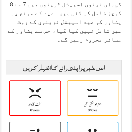
گی۔ان تینوں اسپیشل ٹرینوں میں 7 سے 8
کوچز شامل کی گئی ہیں۔ عید کے موقع پر
پشاور کو عید اسپیشل ٹرینوں کے روٹ
میں شامل نہیں کیا گیا، جس سے پشاور کے
مسافر محروم رہیں گے۔
اس خبر پر اپنی رائے کا اظہار کریں
بہتر ہو سکتی تھی
سخت نا پسند
0 Votes
0 Votes