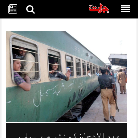
Skip
to
content
عیدالاضحیٰ: کوئٹہ سے پہلی