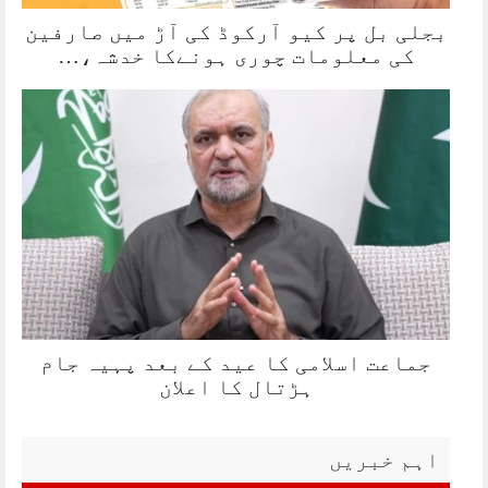
بجلی بل پر کیو آرکوڈ کی آڑ میں صارفین
کی معلومات چوری ہونےکا خدشہ،…
جماعت اسلامی کا عید کے بعد پہیہ جام
ہڑتال کا اعلان
اہم خبریں