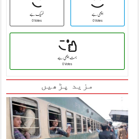
اچھی ہے
ٹھیک ہے
0 Votes
0 Votes
بہت اچھی ہے
0 Votes
مزید پڑھیں