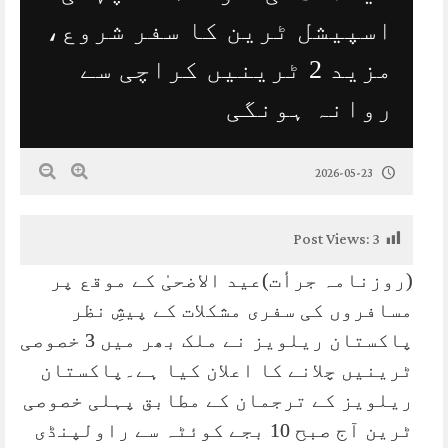
اسپیشل ٹرین کا سفر شروع،
مزید 2 ٹرینیں کراچی سے
روانہ ہونگی
2026-05-23
Post Views:
3
(روزنامہ جرأت)عید الاضحیٰ کے موقع پر
مسافروں کی سفری مشکلات کے پیشِ نظر
پاکستان ریلویز نے ملک بھر میں 3 خصوصی
ٹرینیں چلانے کا اعلان کیا ہے۔پاکستان
ریلویز کے ترجمان کے مطابق پہلی خصوصی
ٹرین آج صبح 10 بجے کوئٹہ سے راولپنڈی