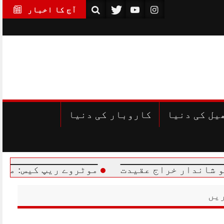
آج کا اخبار
یل کی دنیا
کاروبار کی دنیا
ر خراج عقیدت
موٹروے ریپ کیس: مجرموں کی س
یں