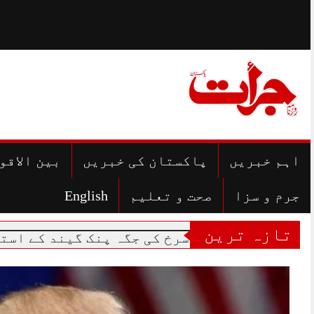
Skip
to
content
اہم خبریں
پاکستان کی خبریں
بین الاقو
جرم و سزا
صحت و تعلیم
English
تازہ ترین
میچز میں سرخ کی جگہ پنک گیند کے استعمال کی