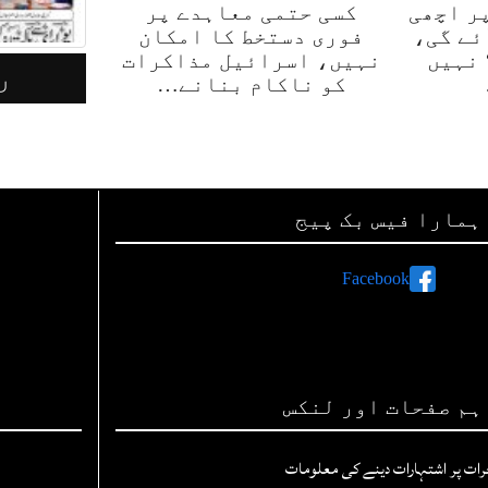
ر اچھی
کسی حتمی معاہدے پر
ئے گی،
فوری دستخط کا امکان
 نہیں
نہیں، اسرائیل مذاکرات
رأت لاہور 09 مئی 2026
ر
کو ناکام بنانے…
ہمارا فیس بک پیج
Facebook
ہم صفحات اور لنکس
رات پر اشتہارات دینے کی معلومات