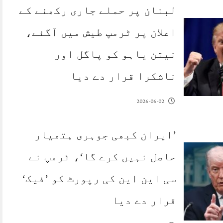
لبنان پر حملے جاری رکھنے کے
اعلان پر ٹرمپ طیش میں آگئے،
نیتن یاہو کو پاگل اور
ناشکرا قرار دے دیا
2026-06-02
’ایران کبھی جوہری ہتھیار
حاصل نہیں کرے گا‘، ٹرمپ نے
سی این این کی رپورٹ کو ’فیک‘
قرار دے دیا