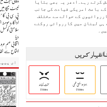
وفاقی بجٹ میں 
ش کرتے رہے۔ادھر یہ بھی بتایا
ٹیسٹ میچز میں
کے باعث امریکی قیادت کی جانب
پی سی بی کا ’
ارروائیوں کے حوالے سے مختلف
اداکارہ مومنہ
 ہی لبنان میں کارروائی روکنے
سلامتی کونسل،
یں۔
دیا
انتخابی مہم ع
اجتماع سے خ
ا اظہار کریں
ای پیپر
بہتر ہو سکتی تھی
سخت نا پسند
0 Votes
0 Votes
یں