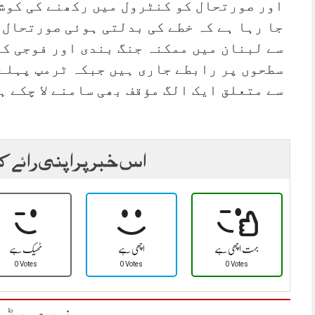
اور صورتحال کو کنٹرول میں رکھنے کی کوش
جا رہا ہے کہ خطے کی بدلتی ہوئی صورتحال 
سے لبنان میں ممکنہ جنگ بندی اور فوجی ک
سطحوں پر رابطے جاری ہیں جبکہ ٹرمپ پہلے
سے متعلق ایک الگ مؤقف بھی سامنے لا چکے ہ
اس خبر پر اپنی رائے ک
بہت اچھی ہے
اچھی ہے
ٹھیک ہے
0 Votes
0 Votes
0 Votes
مزید پڑھ