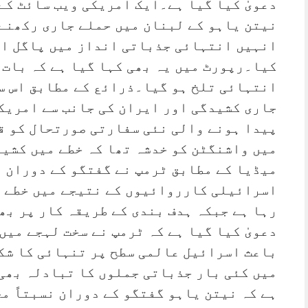
دعویٰ کیا گیا ہے۔ایک امریکی ویب سائٹ کے
نیتن یاہو کے لبنان میں حملے جاری رکھنے 
انہیں انتہائی جذباتی انداز میں پاگل او
کیا۔رپورٹ میں یہ بھی کہا گیا ہے کہ بات 
انتہائی تلخ ہو گیا۔ذرائع کے مطابق اس س
جاری کشیدگی اور ایران کی جانب سے امریکا
پیدا ہونے والی نئی سفارتی صورتحال کو ق
میں واشنگٹن کو خدشہ تھا کہ خطے میں کشی
میڈیا کے مطابق ٹرمپ نے گفتگو کے دوران ا
اسرائیلی کارروائیوں کے نتیجے میں خطے م
رہا ہے جبکہ ہدف بندی کے طریقہ کار پر بھ
دعویٰ کیا گیا ہے کہ ٹرمپ نے سخت لہجے میں 
باعث اسرائیل عالمی سطح پر تنہائی کا شک
میں کئی بار جذباتی جملوں کا تبادلہ بھی
ہے کہ نیتن یاہو گفتگو کے دوران نسبتاً م