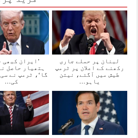
لبنان پر حملے جاری
’ایران کبھی 
رکھنے کے اعلان پر ٹرمپ
ہتھیار حاصل نہ
طیش میں آگئے، نیتن
گا‘، ٹرمپ نے سی 
یاہو…
کی…