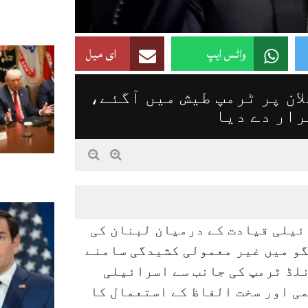
واٹس ایپ
ای میل
ان پر ٹرمپ طیش میں آگئے،
رار دے دیا
ئیلی قیادت کے درمیان لبنان کی
و میں غیر معمولی کشیدگی سامنے
نلڈ ٹرمپ کی جانب سے اسرائیلی
ی اور سخت الفاظ کے استعمال کا