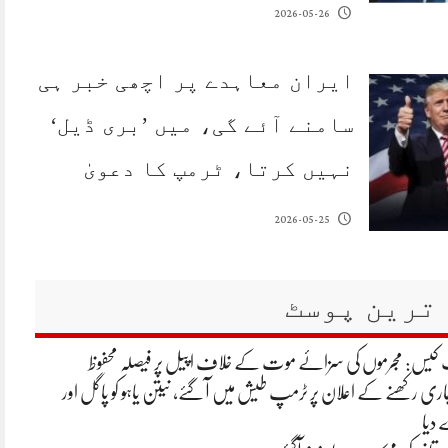
2026-05-26
ایران معاہدے پر اچھی خبر ہی
سامنے آئے گی، میں ’بری ڈیل‘
نہیں کرتا، ٹرمپ کا دعویٰ
2026-05-25
ترین پوسٹ
یس: مجرموں کی سزائے موت کے خلاف اپیل پر فیصلہ محفوظ
جاری رکھنے کے اعلان پر ٹرمپ طیش میں آگئے، نیتن یاہو کو پاگل اور
 دیا