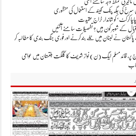
تاخیر کی ممکنہ وجہ سامنے آگئی
 سرخ کی جگہ پنک گیند کے استعمال کی منظوری
چاچا کرکٹ‘ کو شاندار خراج عقیدت
 اقبال کے شوہر کون ہیں؟ تفصیلات سامنے آگئیں
 پاکستان نے لبنان میں حملے بند کرنے اور فوری جنگ بندی کا مطالبہ کر
روج پر، قائد مسلم لیگ (ن) نواز شریف کا گلگت بلتستان میں عوامی
طاب