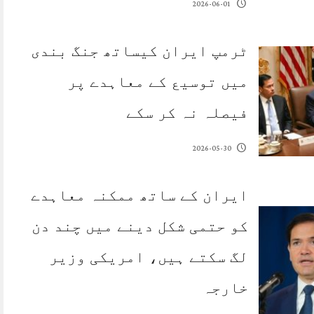
2026-06-01
ٹرمپ ایران کیساتھ جنگ بندی
میں توسیع کے معاہدے پر
فیصلہ نہ کر سکے
2026-05-30
ایران کے ساتھ ممکنہ معاہدے
کو حتمی شکل دینے میں چند دن
لگ سکتے ہیں، امریکی وزیر
خارجہ