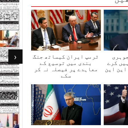
‹
جوہری
ٹرمپ ایران کیساتھ جنگ
یں کرے
بندی میں توسیع کے
این این
معاہدے پر فیصلہ نہ کر
سکے