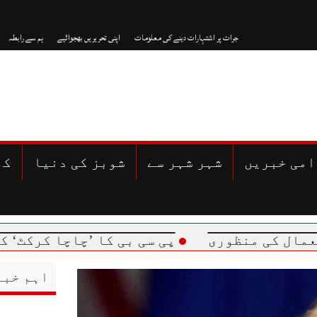
جرات پر اشتہارات دینے کی معلومات
اپنی تحریریں بھجوائیے
ہم سے رابطہ
امی خبریں
شہر شہر سے
شوبز کی دنیا
کھ
 منظوری
پی سی بی کا ’چاچا کرکٹ‘ کو شاندا
اہم خبر