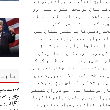
 مطابق گفتگو کے دوران ٹرمپ نے
کے بیان پر سخت اعتراض کیا اور
ر ناشکرا جیسے الفاظ سے مخاطب
چیت کے دوران ماحول کئی بار
خت ردعمل کا پس منظر لبنان میں
 سے رابطے معطل کرنے کے بعد
رار دیا جا رہا ہے۔ اسی تناظر
دگی مزید بڑھ سکتی ہے۔امریکی
س بات پر بھی ناراضی ظاہر کی کہ
یں بڑے پیمانے پر جانی نقصان ہو
تازہ 
ی سوالات اٹھائے گئے۔رپورٹ میں
یہاں تک کہا کہ اس طرزِ عمل کے
موٹروے ریپ ک
ار ہو سکتا ہے۔ اسی دوران گفتگو
لبنان پر حملے 
 ہوا۔دوسری جانب ذرائع کا کہنا
ناشکرا قرار دے
حتاط انداز میں جواب دیتے رہے