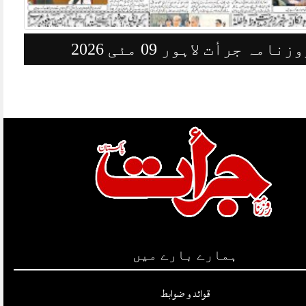
وزنامہ جرأت لاہور 08مئی 2026
ہمارے بارے میں
قوائد و ضوابط