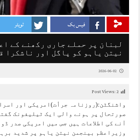
فیس بک
ٹویٹر
لبنان پر حملے جاری رکھنے کے اعل
نیتن یاہو کو پاگل اور ناشکرا ق
2026-06-02
Post Views:
2
واشنگٹن:(روزنامہ جرأت)امریکی اور اسرا
صورتحال پر ہونے والی ایک ٹیلیفونک گفتگ
آنے کی اطلاعات ہیں جس میں امریکی صدر ڈو
وزیراعظم بینجمن نیتن یاہو پر شدید برہم