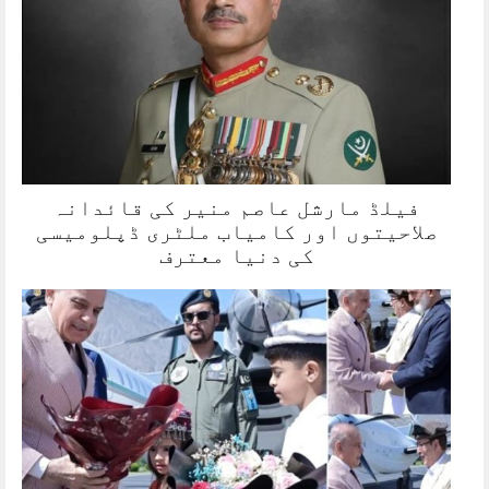
فیلڈ مارشل عاصم منیر کی قائدانہ
صلاحیتوں اور کامیاب ملٹری ڈپلومیسی
کی دنیا معترف