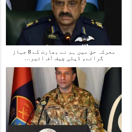
معرکہ حق میں ہم نے بھارت کے 8 جہاز
گرائے، ڈپٹی چیف آف ائیر…