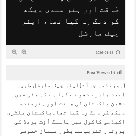
طاقت اور ہنر مندی دیکھ
کر دنگ رہ گیا تھا، ایئر
چیف مارشل
2026-04-18
Post Views:
14
(روزنامہ جرأت)ایئر چیف مارشل ظہیر
احمد بابر سدھو نے کہا ہے کہ مئی میں
دشمن پاکستان کی طاقت اور ہنرمندی
دیکھ کر دنگ رہ گیا تھا۔پاکستان ملٹری
اکیڈمی کاکول میں پاسنگ آؤٹ پریڈ کی
پروقار تقریب سے بطور مہمان خصوصی