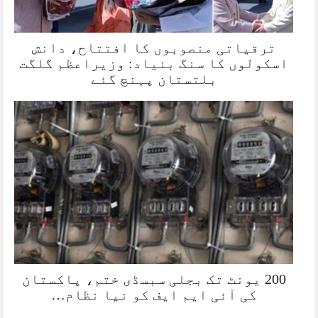
ترقیاتی منصوبوں کا افتتاح، دانش
اسکولوں کا سنگ بنیاد: وزیراعظم گلگت
بلتستان پہنچ گئے
200 یونٹ تک بجلی سبسڈی ختم، پاکستان
کی آئی ایم ایف کو نیا نظام…