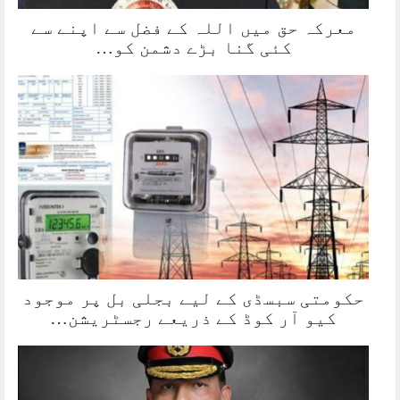
معرکہ حق میں اللہ کے فضل سے اپنے سے
کئی گنا بڑے دشمن کو…
حکومتی سبسڈی کے لیے بجلی بل پر موجود
کیو آر کوڈ کے ذریعے رجسٹریشن…