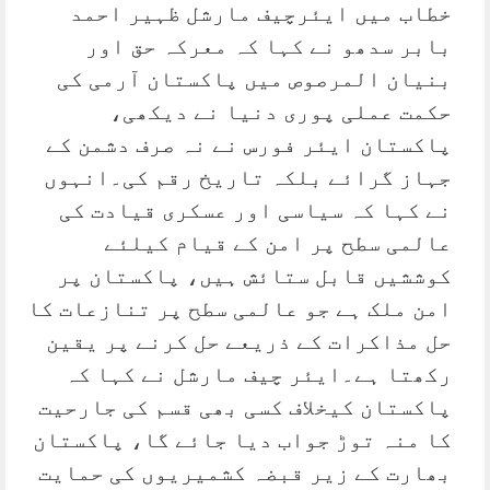
خطاب میں ایئرچیف مارشل ظہیر احمد
بابر سدھو نے کہا کہ معرکہ حق اور
بنیان المرصوص میں پاکستان آرمی کی
حکمت عملی پوری دنیا نے دیکھی،
پاکستان ایئر فورس نے نہ صرف دشمن کے
جہاز گرائے بلکہ تاریخ رقم کی۔انہوں
نے کہا کہ سیاسی اور عسکری قیادت کی
عالمی سطح پر امن کے قیام کیلئے
کوششیں قابل ستائش ہیں، پاکستان پر
امن ملک ہے جو عالمی سطح پر تنازعات کا
حل مذاکرات کے ذریعے حل کرنے پر یقین
رکھتا ہے۔ایئر چیف مارشل نے کہا کہ
پاکستان کیخلاف کسی بھی قسم کی جارحیت
کا منہ توڑ جواب دیا جائے گا، پاکستان
بھارت کے زیر قبضہ کشمیریوں کی حمایت