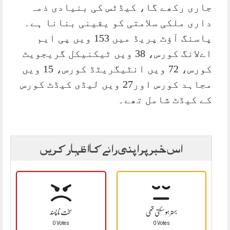
جاری رکھے گا، کیڈٹس کی بنیادی ذمہ
داری ملکی سلامتی کو یقینی بنانا ہے۔
پاسنگ آؤٹ پریڈ میں 153 ویں پی ایم
اےلانگ کورس، 38 ویں ٹیکنیکل گریجویٹ
کورس، 72 ویں انٹیگریٹڈ کورس، 15 ویں
مجاہد کورس اور27 ویں لیڈی کیڈٹ کورس
کے کیڈٹ شامل تھے۔
اس خبر پر اپنی رائے کا اظہار کریں
بہتر ہو سکتی تھی
سخت نا پسند
0 Votes
0 Votes