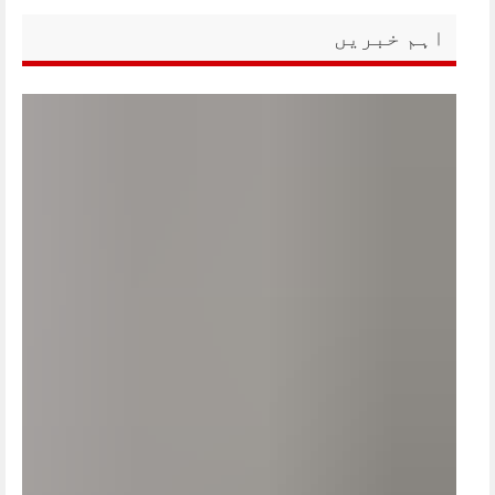
اہم خبریں