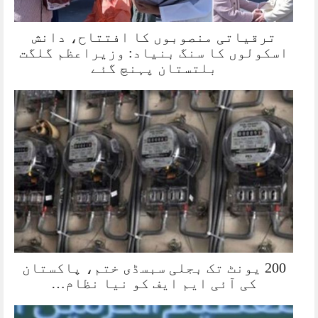
ترقیاتی منصوبوں کا افتتاح، دانش
اسکولوں کا سنگ بنیاد: وزیراعظم گلگت
بلتستان پہنچ گئے
200 یونٹ تک بجلی سبسڈی ختم، پاکستان
کی آئی ایم ایف کو نیا نظام…