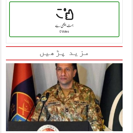
بہت اچھی ہے
0 Votes
مزید پڑھیں