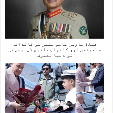
فیلڈ مارشل عاصم منیر کی قائدانہ
صلاحیتوں اور کامیاب ملٹری ڈپلومیسی
کی دنیا معترف