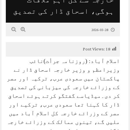
ہوگی، اسحاق ڈار کی تصدیق
2026-03-28
Post Views:
18
اسلام آباد: (روزنامہ جرأت)نائب
وزیراعظم و وزیر خارجہ اسحاق ڈار نے
پاکستان میں سعودی عرب، ترکیہ اور مصر
کے وزرائے خارجہ کی میزبانی کی تصدیق
کر دی۔میڈیاسے گفتگو کرتے ہوئے اسحاق
ڈار کا کہنا تھا سعودی عرب، ترکیے اور
مصر کے وزرائے خارجہ کل اسلام آباد میں
ملیں گے، تینوں ممالک کے وزرائے خارجہ