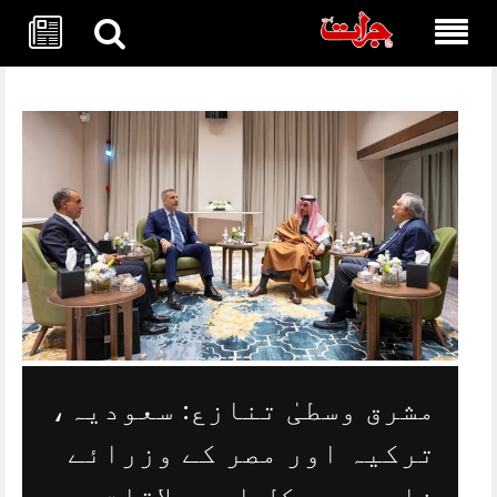
Skip
to
content
مشرق وسطیٰ تنازع: سعودیہ،
ترکیہ اور مصر کے وزرائے
خارجہ سے کل اہم ملاقات