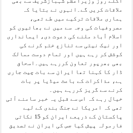
اگلے روز وزیراعظم شہبازشریف سے بھی
ملاقات کریں گے۔انہوں نے بتایا کہ
ہماری ملاقات ترکیے میں طے تھی،
مصروفیات کی وجہ سے میں نے بھائیوں کو
اسلام آباد ملنے کی دعوت دی، ایمانداری
اور نیک نیتی سے تنازع ختم کرنے کی
کوشش کر رہے ہیں اور تمام دوست ممالک
بھی بھرپور تعاون کررہے ہیں۔اسحاق
ڈار کا کہنا تھا ایران سے بات چیت جاری
ہے، مذاکرات کے باعث میڈیا پر بات
کرنے سے گریز کررہے ہیں۔
خیال رہے کہ اس سے قبل یہ خبر سامنے آئی
تھی کہ امریکا نے جنگ بندی کے لیے
پاکستان کے ذریعے ایران کو 15 نکاتی
فارمولہ پیش کیا جس کی ایران نے تصدیق