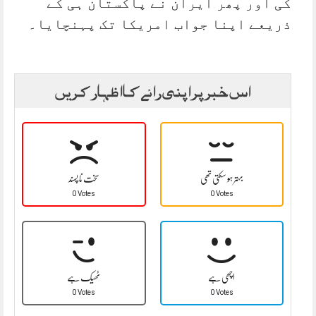
کی اور پھر ایران نے پاکستان ہی کے
ذریعے اپنا جواب امریکا تک پہنچایا۔
اس خبر پر اپنی رائے کا اظہار کریں
بہتر ہو سکتی تھی
سخت نا پسند
0 Votes
0 Votes
اچھی ہے
ٹھیک ہے
0 Votes
0 Votes