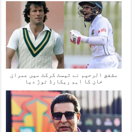
مشفق الرحیم نے ٹیسٹ کرکٹ میں عمران
خان کا اہم ریکارڈ توڑ دیا