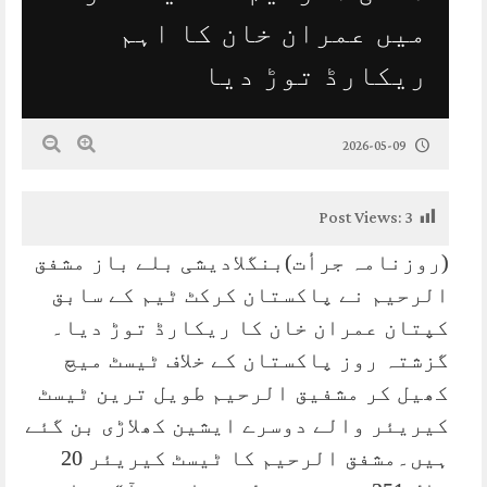
میں عمران خان کا اہم
ریکارڈ توڑ دیا
2026-05-09
Post Views:
3
(روزنامہ جرأت)بنگلادیشی بلے باز مشفق
الرحیم نے پاکستان کرکٹ ٹیم کے سابق
کپتان عمران خان کا ریکارڈ توڑ دیا۔
گزشتہ روز پاکستان کے خلاف ٹیسٹ میچ
کھیل کر مشفیق الرحیم طویل ترین ٹیسٹ
کیریئر والے دوسرے ایشین کھلاڑی بن گئے
ہیں۔مشفق الرحیم کا ٹیسٹ کیریئر 20