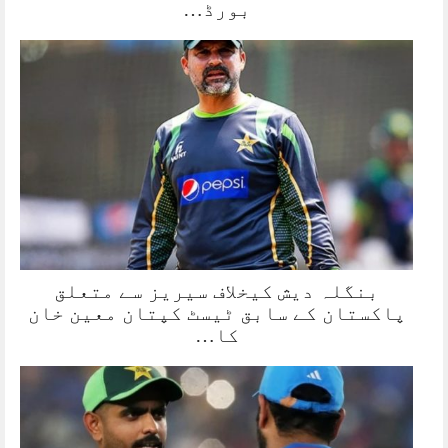
بورڈ…
بنگلہ دیش کیخلاف سیریز سے متعلق
پاکستان کے سابق ٹیسٹ کپتان معین خان
کا…