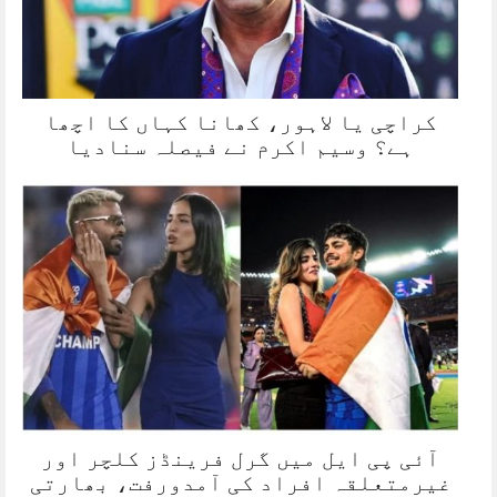
کراچی یا لاہور، کھانا کہاں کا اچھا
ہے؟ وسیم اکرم نے فیصلہ سنادیا
آئی پی ایل میں گرل فرینڈز کلچر اور
غیرمتعلقہ افراد کی آمدورفت، بھارتی