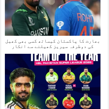
بھارت کا پاکستان کیساتھ کسی بھی کھیل
کی دوطرفہ سیریز کھیلنے سے انکار