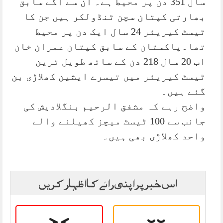
سال 351 دن پر محیط ہے۔ ان سے آگے سابق
بھارتی کپتان سچن ٹنڈولکر ہیں جن کا
ٹیسٹ کیریئر 24 سال ایک دن پر محیط
تھا۔پاکستان کے سابق کپتان عمران خان
اب 20 سال 218 دن کے ساتھ طویل ترین
ٹیسٹ کیریئر میں تیسرے ایشین کھلاڑی بن
گئے ہیں۔
واضح رہے کہ مشفق الرحیم بنگلادیش کی
جانب سے 100 ٹیسٹ میچز کھیلنے والے
واحد کھلاڑی بھی ہیں۔
اس خبر پر اپنی رائے کا اظہار کریں