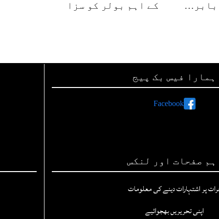
 بابر…
کے اہم بولر کو سزا
ہمارا فیس بک پیج
Facebook
ہم صفحات اور لنکس
رات پر اشتہارات دینے کی معلومات
اپنی تحریریں بھجوائیے