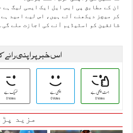
ان کے مطابق پی ایس ایل ایک ایسی لیگ ہے 
کر میچز دیکھنے آتے ہیں، اس لیے امید ہے 
شائقین کو اسٹیڈیم آنے کی اجازت ملے گی۔
اس خبر پر اپنی رائے ک
بہت اچھی ہے
اچھی ہے
ٹھیک ہے
0 Votes
0 Votes
0 Votes
مزید پڑھ