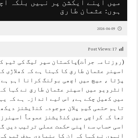
میں اپنے ایکشن پر نہیں بلکہ اچ
ہوں: عثمان طارق
2026-04-09
Post Views:
17
(روزنامہ جرأت)پاکستان سپر لیگ کی ٹیم ک
اسپنر عثمان طارق کا کہنا ہے کہ کھلاڑی کے
پڑتا ، میچ میں اچھی بولنگ کرانا اہم ہے 
انٹرویو میں اسپنر عثمان طارق نے کہا کہ
میں کھیل چکے ہے، اس لیے اندازہ ہے کہ یہ
تاہم حتمی گیم پلان موجودہ کنڈیشنز دیکھ 
تھا کہ کراچی میں کنڈیشنز عموماً اسپنرز 
اسی حساب سے اپنی حکمت عملی ترتیب دیں گے
انہوں نے کہا کہ ان کا بنیادی ہدف ٹیم کی