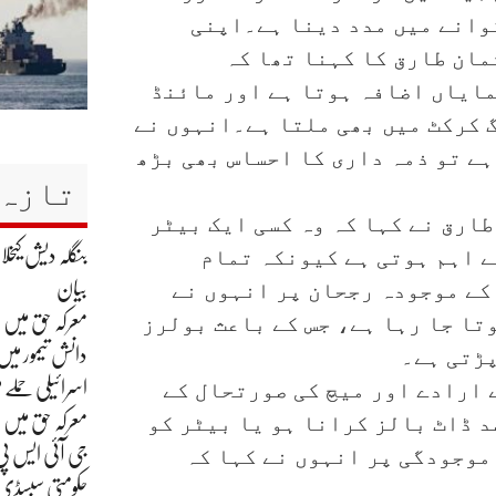
وانے میں مدد دینا ہے۔اپنی
مان طارق کا کہنا تھا کہ
ایاں اضافہ ہوتا ہے اور مائنڈ
 کرکٹ میں بھی ملتا ہے۔انہوں نے
ہے تو ذمہ داری کا احساس بھی بڑھ
تازہ 
طارق نے کہا کہ وہ کسی ایک بیٹر
ے اہم ہوتی ہے کیونکہ تمام
بنگلہ دیش کیخ
کے موجودہ رجحان پر انہوں نے
بیان
تا جا رہا ہے، جس کے باعث بولرز
معرکہ حق میں ہم نے بھارت کے 8
پڑتی ہے۔
دانش تیمور میں 
ے ارادے اور میچ کی صورتحال کے
اسرائیلی حملے م
د ڈاٹ بالز کرانا ہو یا بیٹر کو
معرکہ حق میں
موجودگی پر انہوں نے کہا کہ
جی آئی ایس پی
حکومتی سبسڈی ک