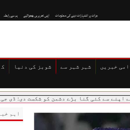
جرات پر اشتہارات دینے کی معلومات
اپنی تحریریں بھجوائیے
ہم سے رابطہ
امی خبریں
شہر شہر سے
شوبز کی دنیا
کھ
 کئی گنا بڑے دشمن کو شکست دی: ڈی جی آئی ایس 
اہم خبر