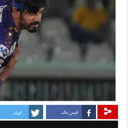
فیس بک
ٹویٹر