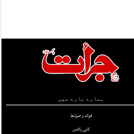
ہمارے بارے میں
قوائد و ضوابط
کاپی رائٹس