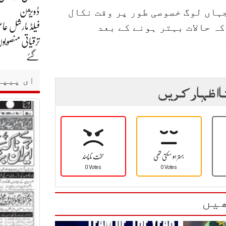
جہاں لوگ خصوصی طور پر وقت نکال
ڈویژن
کہ حالات بہتر ہونے کے بعد
فیلڈ مارشل عاص
ترقیاتی منصوبو
گئے
ای پیپر
ا اظہار کریں
بہتر ہو سکتی تھی
سخت نا پسند
0 Votes
0 Votes
یں