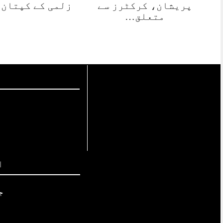
پریشان، کرکٹرز سے
زلمی کے کپتان
متعلق…
ا
ج