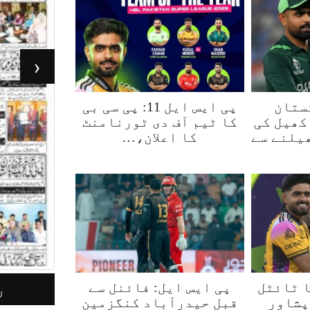
‹
ستان
پی ایس ایل 11: پی سی بی
کھیل کی
کا ٹیم آف دی ٹورنامنٹ
یلنے سے
کا اعلان،…
س ایل 11 کا ٹائٹل
پی ایس ایل: فائنل سے
جرأت لاہور 05مئی 2026
ر
پشاور
قبل حیدرآباد کنگزمین