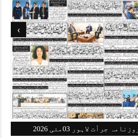
›
وزنامہ جرأت لاہور 03مئی 2026