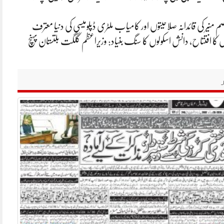
م منیر کی قائدانہ صلاحیتوں اور کامیاب ملٹری ڈپلومیسی کی دنیا معترف
ں کا افتتاح، دانش اسکولوں کا سنگ بنیاد: وزیراعظم گلگت بلتستان پہنچ