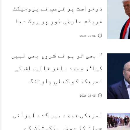
درخواست پر ٹرمپ نے پروجیکٹ
فریڈم عارضی طور پر روک دیا
2026-05-06
’ابھی تو ہم نے شروع بھی نہیں
کیا‘، محمد باقر قالیباف کی
امریکا کو کھلی وارننگ
2026-05-05
امریکی قبضے میں گئے ایرانی
جہاز کا عملہ پاکستان کے