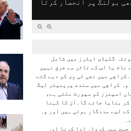
ھی بولنگ پر انحصار کرتا
وئٹہ گلیڈی ایٹرز میں شامل
 نام یا اس کے تاثر سے فرق نہیں
۔کراچی میں نجی ٹی وی کو دیے گئے
 وہ کراچی میں سندھ پریمیئر لیگ
اں اسپنرز کو سپورٹ ملتی ہے،
کر بنایا جائے گا۔ان کا کہنا
کے لیے مددگار ہوتی ہیں اور وہ
۔
 جیت میں کردار ادا کرنا اور