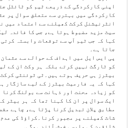
اپنی کارکردگی کے ذریعے ٹیم کو ٹائٹل جت
کارکردگی میں بہتری سے متعلق سوال پر عث
انٹرنیشنل کرکٹ کھیلنے سے اعتماد میں نم
سیٹ مزید مضبوط ہوتا ہے، جس کا فائدہ لیگ
کہا کہ جب ٹیم آپ سے توقعات وابستہ کرتی 
جاتا ہے۔
پی ایس ایل میں اہداف کے حوالے سے عثمان 
کو ٹارگٹ نہیں کرتے بلکہ ہر وکٹ ان کے لی
بیٹرز ہی حریف ہوتے ہیں۔ٹی ٹوئنٹی کرکٹ 
کہا کہ یہ فارمیٹ بیٹرز کے لیے سازگار ہو
کو زیادہ محنت اور ذہانت سے بولنگ کرنا 
ایک سوال پر ان کا کہنا تھا کہ ہر بیٹر ک
مطابق پلان تبدیل کرنا پڑتا ہے، چاہے مقص
شاٹ کھیلنے پر مجبور کرنا۔کراؤڈ کی عدم 
شائقین کی واپسی خوش آئند ہوگی۔