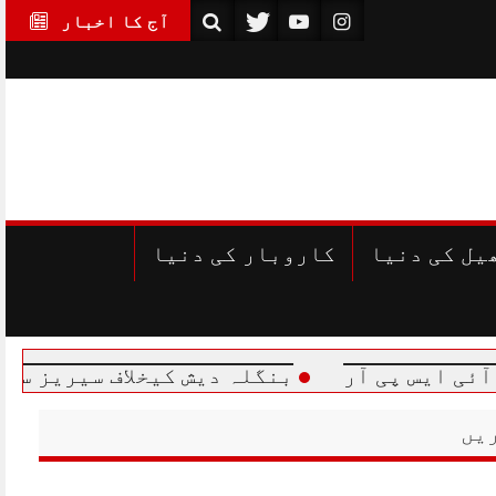
آج کا اخبار
یل کی دنیا
کاروبار کی دنیا
پی آر
بنگلہ دیش کیخلاف سیریز سے متعلق پا
یں