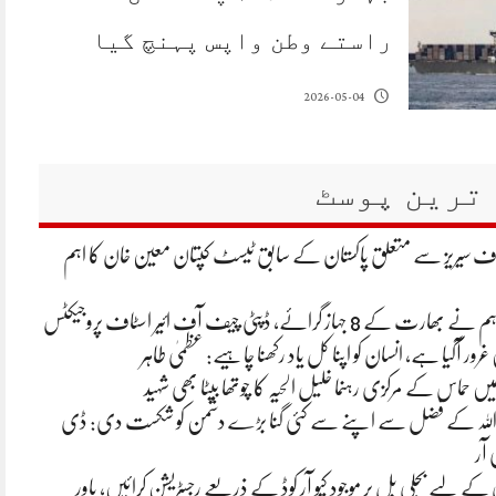
راستے وطن واپس پہنچ گیا
2026-05-04
ترین پوسٹ
لاف سیریز سے متعلق پاکستان کے سابق ٹیسٹ کپتان معین خان کا اہم
 جہاز گرائے، ڈپٹی چیف آف ائیر اسٹاف پروجیکٹس
غرور آگیا ہے، انسان کو اپنا کل یاد رکھنا چاہیے: عظمیٰ طاہر
یں حماس کے مرکزی رہنما خلیل الحیہ کا چوتھا بیٹا بھی شہید
 اللہ کے فضل سے اپنے سے کئی گنا بڑے دشمن کو شکست دی: ڈی
 آر
ے لیے بجلی بل پر موجود کیو آر کوڈ کے ذریعے رجسٹریشن کرائیں، پاور