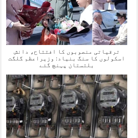
ترقیاتی منصوبوں کا افتتاح، دانش
اسکولوں کا سنگ بنیاد: وزیراعظم گلگت
بلتستان پہنچ گئے