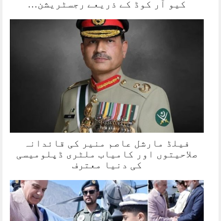
کیو آر کوڈ کے ذریعے رجسٹریشن…
فیلڈ مارشل عاصم منیر کی قائدانہ
صلاحیتوں اور کامیاب ملٹری ڈپلومیسی
کی دنیا معترف