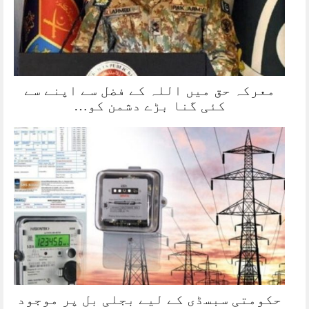
معرکہ حق میں اللہ کے فضل سے اپنے سے
کئی گنا بڑے دشمن کو…
حکومتی سبسڈی کے لیے بجلی بل پر موجود