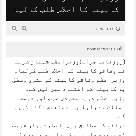
کابینہ کا اجلاس طلب کرلیا
2026-04-13
Post Views:
13
(روزنامہ جرأت)وزیراعظم شہباز شریف
نے وفاقی کابینہ کا اجلاس طلب کرلیا۔
وزیراعظم وفاقی کابینہ کو مشرق وسطیٰ
پر کابینہ کو اعتماد میں لیں گے۔
وزیراعظم دورہ سعودی عرب اور دوست
ممالک سے رابطوں سے متعلق آگاہ کریں
گے۔
ذرائع کے مطابق وزیراعظم شہباز شریف
کو سعودی ولی عہد کی جانب سے دورے کی