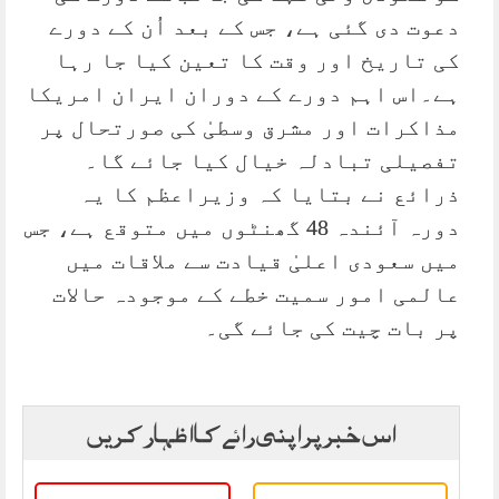
دعوت دی گئی ہے، جس کے بعد اُن کے دورے
کی تاریخ اور وقت کا تعین کیا جا رہا
ہے۔اس اہم دورے کے دوران ایران امریکا
مذاکرات اور مشرق وسطیٰ کی صورتحال پر
تفصیلی تبادلہ خیال کیا جائے گا۔
ذرائع نے بتایا کہ وزیراعظم کا یہ
دورہ آئندہ 48 گھنٹوں میں متوقع ہے، جس
میں سعودی اعلیٰ قیادت سے ملاقات میں
عالمی امور سمیت خطے کے موجودہ حالات
پر بات چیت کی جائے گی۔
اس خبر پر اپنی رائے کا اظہار کریں