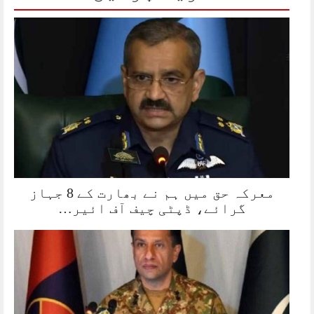
معرکہ حق میں ہم نے بھارت کے 8 جہاز
گرائے، ڈپٹی چیف آف ائیر…