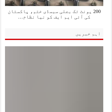
200 یونٹ تک بجلی سبسڈی ختم، پاکستان
کی آئی ایم ایف کو نیا نظام…
اہم خبریں