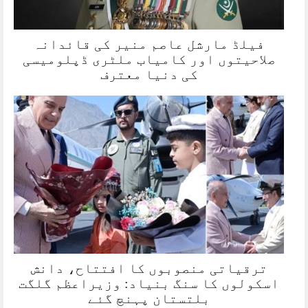
فیلڈ مارشل عاصم منیر کی قائدانہ
صلاحیتوں اور کامیاب ملٹری ڈپلومیسی
کی دنیا معترف
ترقیاتی منصوبوں کا افتتاح، دانش
اسکولوں کا سنگ بنیاد: وزیراعظم گلگت
بلتستان پہنچ گئے