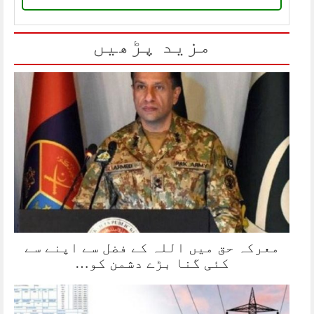
مزید پڑھیں
معرکہ حق میں اللہ کے فضل سے اپنے سے
کئی گنا بڑے دشمن کو…