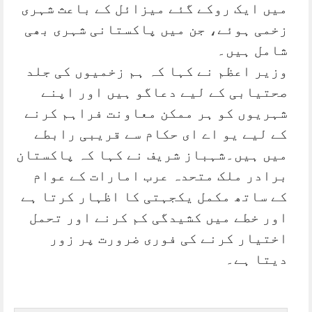
میں ایک روکے گئے میزائل کے باعث شہری
زخمی ہوئے، جن میں پاکستانی شہری بھی
شامل ہیں۔
وزیر اعظم نے کہا کہ ہم زخمیوں کی جلد
صحتیابی کے لیے دعاگو ہیں اور اپنے
شہریوں کو ہر ممکن معاونت فراہم کرنے
کے لیے یو اے ای حکام سے قریبی رابطے
میں ہیں۔شہباز شریف نے کہا کہ پاکستان
برادر ملک متحدہ عرب امارات کے عوام
کے ساتھ مکمل یکجہتی کا اظہار کرتا ہے
اور خطے میں کشیدگی کم کرنے اور تحمل
اختیار کرنے کی فوری ضرورت پر زور
دیتا ہے۔