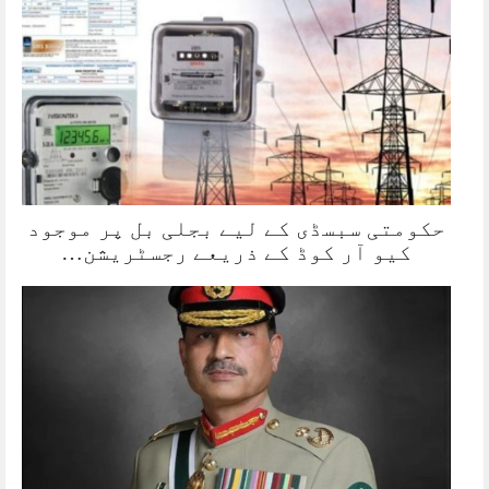
حکومتی سبسڈی کے لیے بجلی بل پر موجود
کیو آر کوڈ کے ذریعے رجسٹریشن…