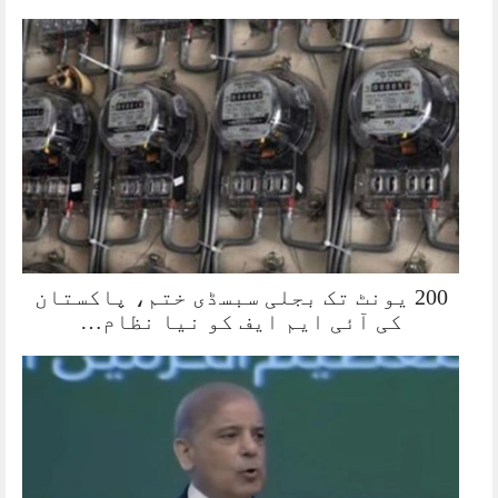
200 یونٹ تک بجلی سبسڈی ختم، پاکستان
کی آئی ایم ایف کو نیا نظام…