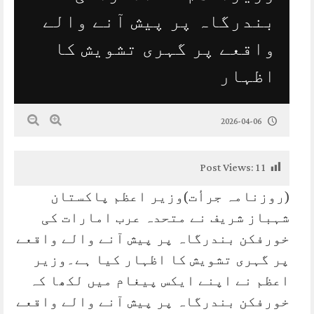
بندرگاہ پر پیش آنے والے
واقعے پر گہری تشویش کا
اظہار
2026-04-06
Post Views:
11
(روزنامہ جرأت)وزیر اعظم پاکستان
شہباز شریف نے متحدہ عرب امارات کی
خورفکن بندرگاہ پر پیش آنے والے واقعے
پر گہری تشویش کا اظہار کیا ہے۔وزیر
اعظم نے اپنے ایکس پیغام میں لکھا کہ
خورفکن بندرگاہ پر پیش آنے والے واقعے