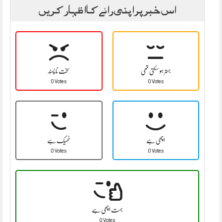
اس خبر پر اپنی رائے کا اظہار کریں
بہتر ہو سکتی تھی
سخت نا پسند
0 Votes
0 Votes
اچھی ہے
ٹھیک ہے
0 Votes
0 Votes
بہت اچھی ہے
0 Votes