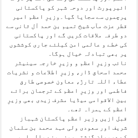
ائیرپورٹ اور دوحہ شہر کو پاکستانی
پرچموں سے سجایا گیا۔وزیرِ اعظم امیر
قطر عزت مآب شیخ تمیم بن حمد آل ثانی سے
دو طرفہ ملاقات کریں گے اور پاکستانی
کی خطے و عالمی امن کیلئے جاری کوششوں
پر بھی تبادلہ خیال ہوگا.
نائب وزیرِ اعظم و وزیرِ خارجہ سینیٹر
محمد اسحاق ڈار، وزیرِ اطلاعات و نشریات
عطاء اللہ تارڑ، معاون خصوصی طارق
فاطمی اور وزیرِ اعظم کے ترجمان برائے
بین الاقوامی میڈیا مشرف زیدی بھی وزیرِ
اعظم کے ہمراہ تھے۔
قبل ازیں وزیر اعظم پاکستان شہباز
شریف اور سعودی ولی عہد محمد بن سلمان
کے درمیان گزشتہ روز ہونے والی اہم