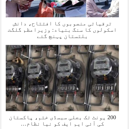
ترقیاتی منصوبوں کا افتتاح، دانش
اسکولوں کا سنگ بنیاد: وزیراعظم گلگت
بلتستان پہنچ گئے
200 یونٹ تک بجلی سبسڈی ختم، پاکستان
کی آئی ایم ایف کو نیا نظام…