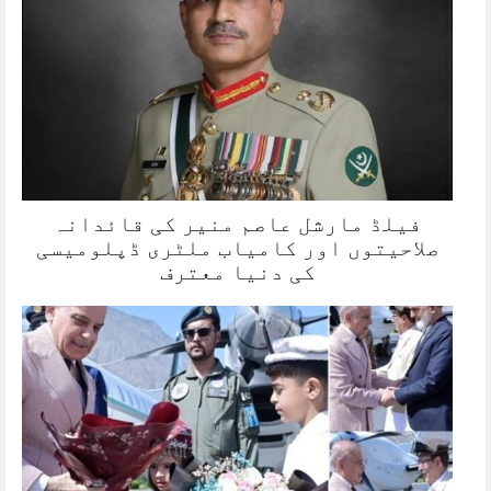
فیلڈ مارشل عاصم منیر کی قائدانہ
صلاحیتوں اور کامیاب ملٹری ڈپلومیسی
کی دنیا معترف