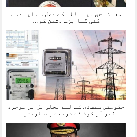
معرکہ حق میں اللہ کے فضل سے اپنے سے
کئی گنا بڑے دشمن کو…
حکومتی سبسڈی کے لیے بجلی بل پر موجود
کیو آر کوڈ کے ذریعے رجسٹریشن…