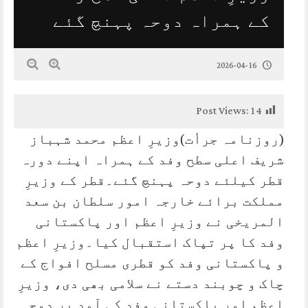
کے ہمراہ دوحہ پہنچ گئے
2026-04-16
Post Views:
14
(روزنامہ جرأت)وزیرِ اعظم محمد شہباز
شریف اعلی سطح وفد کے ہمراہ اپنے دورہ
قطر کیلئے دوحہ پہنچ گئے۔قطر کے وزیرِ
مملکت برائے خارجہ امور سلطان بن سعد
المریخی نے وزیرِ اعظم اور پاکستانی
وفد کا پر تپاک استقبال کیا۔وزیرِ اعظم
و پاکستانی وفد کو قطری مسلح افواج کے
چاک و چوبند دستے نے سلامی بھی دی، وزیرِ
اعظم اور پاکستانی وفد کی آمد پر دوحہ