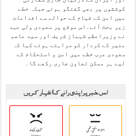
کوششوں پر بھی گفتگو ہوئی جبکہ خطے
میں امن کے قیام کے حوالے سے اقدامات
زیر بحث آئے۔اس موقع پر سعودی ولی عہد
نے وزیراعظم شہباز شریف اور سید عاصم
منیر کے کردار کو سراہتے ہوئے کہا کہ
سعودی عرب خطے میں امن و استحکام کے
لیے ہر ممکن تعاون جاری رکھے گا۔
اس خبر پر اپنی رائے کا اظہار کریں
بہتر ہو سکتی تھی
سخت نا پسند