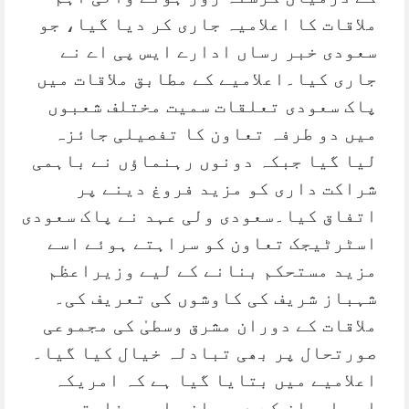
ملاقات کا اعلامیہ جاری کر دیا گیا، جو
سعودی خبر رساں ادارے ایس پی اے نے
جاری کیا۔اعلامیے کے مطابق ملاقات میں
پاک سعودی تعلقات سمیت مختلف شعبوں
میں دو طرفہ تعاون کا تفصیلی جائزہ
لیا گیا جبکہ دونوں رہنماؤں نے باہمی
شراکت داری کو مزید فروغ دینے پر
اتفاق کیا۔سعودی ولی عہد نے پاک سعودی
اسٹرٹیجک تعاون کو سراہتے ہوئے اسے
مزید مستحکم بنانے کے لیے وزیراعظم
شہباز شریف کی کاوشوں کی تعریف کی۔
ملاقات کے دوران مشرق وسطیٰ کی مجموعی
صورتحال پر بھی تبادلہ خیال کیا گیا۔
اعلامیے میں بتایا گیا ہے کہ امریکہ
اور ایران کے درمیان جاری سفارتی