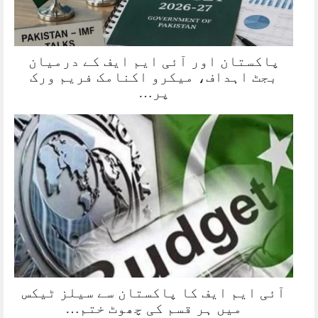
پاکستان اور آئی ایم ایف کے درمیان
بجٹ اہداف، میکرو اکنامک فریم ورک
پر…
آئی ایم ایف کا پاکستان سے سیلز ٹیکس
میں ہر قسم کی چھوٹ ختم…