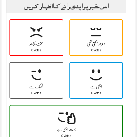
اس خبر پر اپنی رائے کا اظہار کریں
بہتر ہو سکتی تھی
سخت نا پسند
0 Votes
0 Votes
اچھی ہے
ٹھیک ہے
0 Votes
0 Votes
بہت اچھی ہے
0 Votes