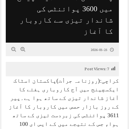
میں 3600 پوائنٹس کی
شاندار تیزی سے کاروبار
کا آغاز
2026-05-25
Post Views:
7
کراچی:(روزنامہ جرأت)پاکستان اسٹاک
ایکسچینج میں آج کاروباری ہفتے کا
آغاز شاندار تیزی کے ساتھ ہوا ہے۔پیر
کے روز بازار حصص میں کاروبار کا آغاز
3611 پوائنٹس کی زبردست تیزی کے ساتھ
ہوا، جس کے نتیجے میں کے ایس ای 100