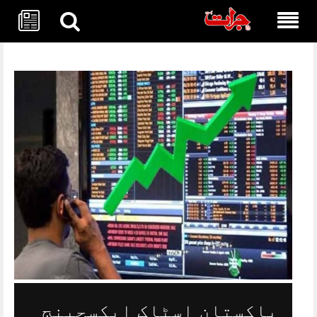
Skip
to
content
پاکستان اسٹاک ایکسچینج