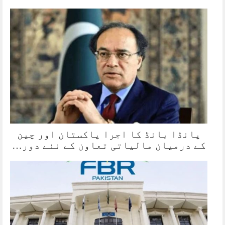
پانڈا بانڈ کا اجرا پاکستان اور چین
کے درمیان مالیاتی تعاون کے نئے دور…