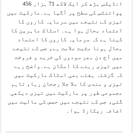
انڈیکس بڑھ کر ایک لاکھ 71 ہزار 456
پوائنٹس کی سطح پر آگیا ہے۔مارکیٹ میں
تیزی کے نتیجے میں سرمایہ کاروں کا
اعتماد بحال ہوا ہے۔ اسٹاک ماہرین کا
کہنا ہے کہ سرمایہ کاروں کا اعتماد
بحال ہونا مثبت علامت ہے، جس کے نتیجے
میں آج دن بھر سودوں کی خرید و فروخت
میں تیزی رہنے کا امکان ہے۔واضح رہے
کہ گزشتہ ہفتے بھی اسٹاک مارکیٹ میں
تیزی و مندی کا ملا جلا رجحان رہا، تاہم
مجموعی طور پر مارکیٹ میں تیزی دیکھی
گئی، جس کے نتیجے میں حصص کی مالیت میں
اضافہ ریکارڈ ہوا۔