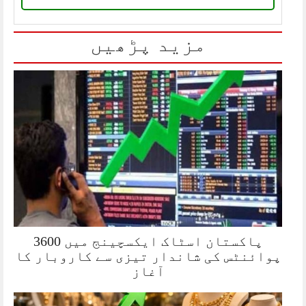
مزید پڑھیں
پاکستان اسٹاک ایکسچینج میں 3600
پوائنٹس کی شاندار تیزی سے کاروبار کا
آغاز