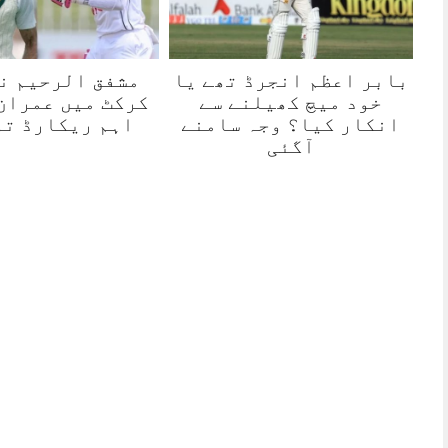
بابر اعظم انجرڈ تھے یا
مشفق الرحیم ن
خود میچ کھیلنے سے
کرکٹ میں عمران
انکار کیا؟ وجہ سامنے
اہم ریکارڈ تو
آگئی