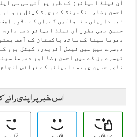
آن فیلڈ امپائرز کے طور پر آئی سی سی ایل
احسن رضا، انگلینڈ کے رچرڈ کیٹل برو اور
ذمہ داریاں سنبھالیں گے۔ان کے علاوہ آصف
حسین بھی بطور آن فیلڈ امپائر ذمہ داری 
دھرما سینا کے ساتھ پاکستان کے آصف یعقو
دوسرے میچ میں فیصل آفریدی، کیٹل برو کے
تیسرے ون ڈے میں احسن رضا اور دھرما سینا
ناصر حسین چوتھے امپائر کے فرائض انجام 
اس خبر پر اپنی رائے ک
بہت اچھی ہے
اچھی ہے
ٹھیک ہے