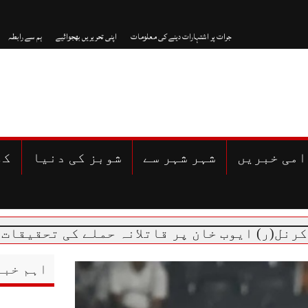
جرات پر اشتہارات دینے کی معلومات
اپنی تحریریں بھجوائیے
ہم سے رابطہ
امی خبریں
شہر شہر سے
شوبز کی دنیا
کھ
 ایوب خان پر قاتلانہ حملے کی تحقیقات میں اہم
اہم خبر