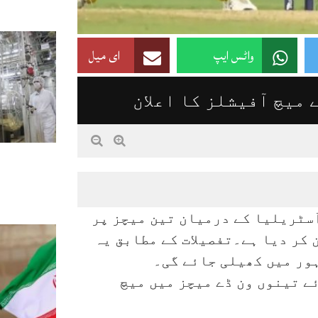
واٹس ایپ
ای میل
میچ آفیشلز کا اعلان
آسٹریلیا کے درمیان تین میچز پر
 کر دیا ہے۔تفصیلات کے مطابق یہ
ئے تینوں ون ڈے میچز میں میچ