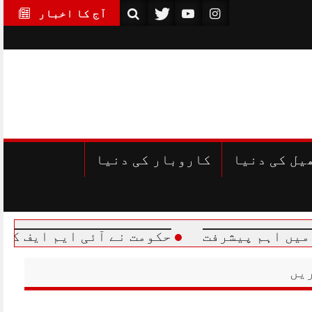
آج کا اخبار
یل کی دنیا
کاروبار کی دنیا
 پیشرفت
حکومت نے آئی ایم ایف کو بجلی او
یں