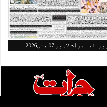
وزنامہ جرأت لاہور 07 مئی2026