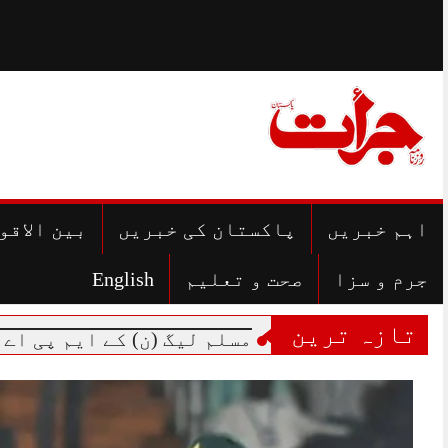
Skip
to
content
اہم خبریں
پاکستان کی خبریں
بین الاقو
جرم و سزا
صحت و تعلیم
English
تازہ ترین
مسلم لیگ (ن) کے ایم پی اے کرنل(ر)