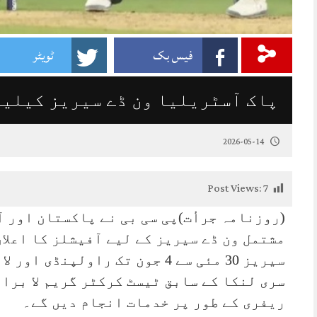
فیس بک
ٹویٹر
پاک آسٹریلیا ون ڈے سیریز کیلیے 
2026-05-14
Post Views:
7
(روزنامہ جرأت)پی سی بی نے پاکستان اور 
مشتمل ون ڈے سیریز کے لیے آفیشلز کا اعلان
سیریز 30 مئی سے 4 جون تک راولپنڈی اور لاہور میں کھیلی جائے گی۔
سری لنکا کے سابق ٹیسٹ کرکٹر گریم لا برا
ریفری کے طور پر خدمات انجام دیں گے۔