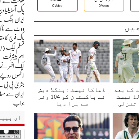
حکومت نے آئی 
0 Votes
0 Votes
پاک آسٹریلیا ون
ایران جنگ کے
یں
ووٹ سے ناک
پاک فوج کا مقامی طور پر تیار ”
مسلم لیگ (ن)
اہم پیشرفت
ایک افسر نے بھ
لاکھوں روپے ما
بشریٰ بی بی سے
 کے بعد
ڈھاکا ٹیسٹ : بنگلا دیش
ایران سے معام
ڈ ٹیسٹ
نے پاکستان کو 104 رنز
 تنزلی
سے ہرا دیا
جواب
ای پیپر