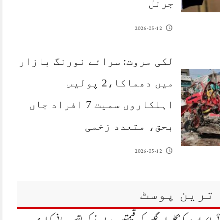
جرنل
2026-05-12
لکی مروت: سرائے نورنگ بازار
میں دھماکا،2 پولیس
اہلکاروں سمیت 7 افراد جاں
بحق، متعدد زخمی
2026-05-12
ترین پوسٹ