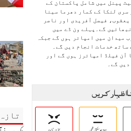
یٹ پینل میں شامل پاکستان کے
 سری لنکا کے کمار دھرما سینا
 یعقوب، فیصل آفریدی اور ناصر
نبھائیں گے۔پہلے ون ڈے میں
ب میدان میں امپائر ہوں گے جبکہ
 ساتھ خدمات انجام دیں گے۔
 آن فیلڈ امپائرز ہوں گے اور
دیں گے۔
ا اظہار کریں
تازہ 
بہتر ہو سکتی تھی
سخت نا پسند