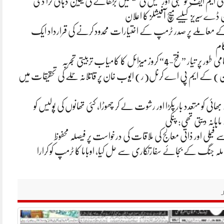
ایم ایف کو بجلی اور گیس کی قیمتیں بڑھانے کی یقین دہانی کرا دی
 ڈے سیریز کیلیے میچ آفیشلز کا اعلان
 معاملے پر صدر ٹرمپ کے اختیارات محدود کرنے کی قرارداد ایک
ام
فتح-4“ کروز میزائل کا کامیاب تربیتی تجربہ
 کے ایم پی اے کرنل(ر) ایوب خان پر قاتلانہ حملے کی تحقیقات میں
ائی کو متعدد بار پکڑا اور رشوت لے کر چھوڑا، کئی تھانوں کی پولیس کو
ہانہ دیتی تھی: پنکی
 فیملی اور ذاتی معالج کی ملاقات کی درخواست پر فیصلہ محفوظ
لہ جنگ کے بجائے سفارتکاری سے حل کیا، اوباما کا ٹرمپ کو کرارا