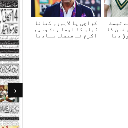
ے ٹیسٹ
کراچی یا لاہور، کھانا
 خان کا
کہاں کا اچھا ہے؟ وسیم
ڑ دیا
اکرم نے فیصلہ سنادیا
‹