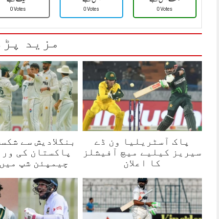
0 Votes
0 Votes
0 Votes
مزید پڑھ
پاک آسٹریلیا ون ڈے
بنگلادیش سے شکست
سیریز کیلیے میچ آفیشلز
پاکستان کی ورل
کا اعلان
چیمپئن شپ میں