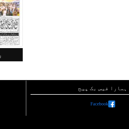
جرأت لاہور 08مئی 2026
ر
ہمارا فیس بک پیج
Facebook