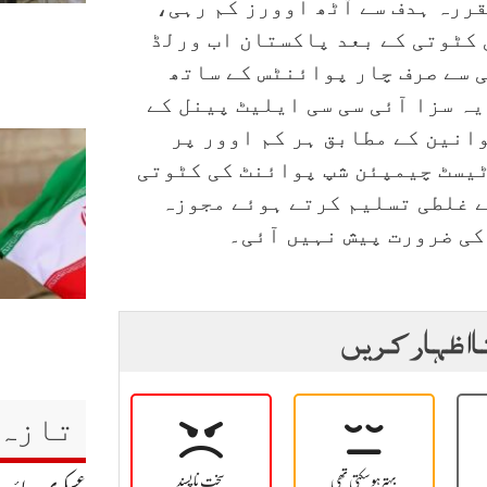
ررہ ہدف سے آٹھ اوورز کم رہی،
 کٹوتی کے بعد پاکستان اب ورلڈ
 سے صرف چار پوائنٹس کے ساتھ
یہ سزا آئی سی سی ایلیٹ پینل کے
انین کے مطابق ہر کم اوور پر
ٹیسٹ چیمپئن شپ پوائنٹ کی کٹوتی
 غلطی تسلیم کرتے ہوئے مجوزہ
کی ضرورت پیش نہیں آئی۔
ا اظہار کریں
تازہ 
بہتر ہو سکتی تھی
سخت نا پسند