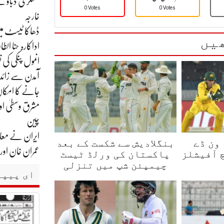
عسکری دباؤ سے 
0 Votes
0 Votes
خارجہ
ڈھاکا ٹیسٹ می
یں
اداکارہ حنا ال
انمول پنکی کی نشاندہی پر کرا
آمدن سے زائد 
جانے کا امکا
مشرق وسطیٰ اور
چین
ایران نے معاہد
ون ڈے
بنگلادیش سے شکست کے بعد
عمران خان اور بشریٰ بی بی
 آفیشلز
پاکستان کی ورلڈ ٹیسٹ
چیمپئن شپ میں تنزلی
ای پیپر