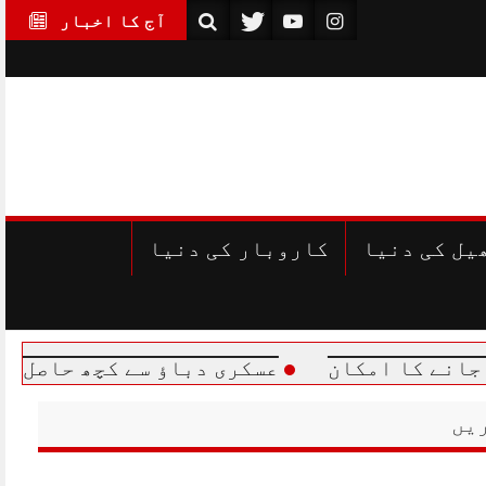
آج کا اخبار
یل کی دنیا
کاروبار کی دنیا
مکان
عسکری دباؤ سے کچھ حاصل نہیں ہوگا، 
یں