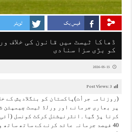
فیس بک
ٹویٹر
ڈھاکا ٹیسٹ میں قانون کی خلاف ور
کو بڑی سزا سنادی
2026-05-15
Post Views:
3
(روزنامہ جرأت)پاکستان کو بنگلادیش کے خل
پر بھاری جرمانے اور ورلڈ ٹیسٹ چیمپئن ش
کرنا پڑ گیا۔انٹرنیشنل کرکٹ کونسل (آئی س