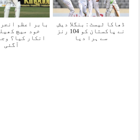
ڈھاکا ٹیسٹ : بنگلا دیش
بابر اعظم انجرڈ
نے پاکستان کو 104 رنز
خود میچ کھیل
سے ہرا دیا
انکار کیا؟ وجہ
آگئی