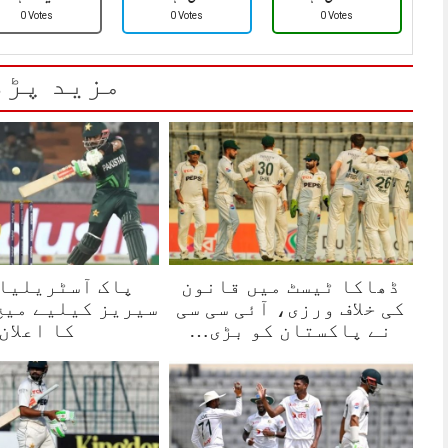
0 Votes
0 Votes
0 Votes
مزید پڑھ
ڈھاکا ٹیسٹ میں قانون
پاک آسٹریلیا 
کی خلاف ورزی، آئی سی سی
سیریز کیلیے میچ
نے پاکستان کو بڑی…
کا اعلان