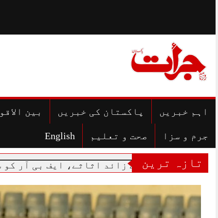
Skip
to
content
اہم خبریں
پاکستان کی خبریں
بین الاقو
جرم و سزا
صحت و تعلیم
English
تازہ ترین
آمدن سے زائد اثاثے، ایف بی آر کو سرکاری مل