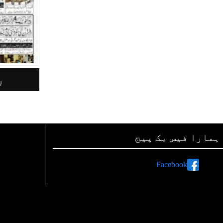
مہ جرأت لاہور 08مئی 2026
ہمارا فیس بک پیج
Facebook
ہم صفحات اور لنکس