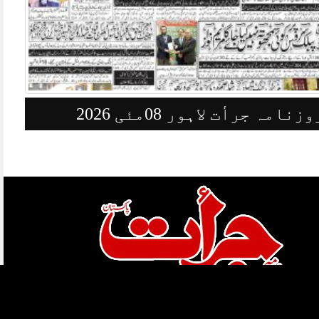
روزنامہ جرأت لاہور 07 مئی2026
ہمارے بارے میں