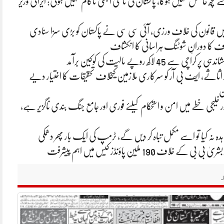
کچھ حاصل نہیں ہوگا، پاکستان کی ثالثی ابھی ناکام نہیں ہوئی: ایرانی وزیر
ں قانون کی خلاف ورزی، آئی سی سی نے پاکستان کو بڑی سزا سنادی
طاف کا دورانِ شوٹنگ ہراسانی کا انکشاف
چی سے 45 لاکھ روپے مالیت کی کوکین برآمد
اثاثے، ایف بی آر کو سرکاری ملازمین کیخلاف تحقیقات کا اختیار دیے
ن
 خلیجی خطے میں امن و استحکام کیلئے فوری اور جامع جنگ بندی ناگزیر ہے،
ہ نہ کیا تو اسے مکمل تباہ کر دیں گے، ٹرمپ کی ایک بار پھر دھمکی
 کے خلاف 190 ملین پاؤنڈز کیس میں اہم پیشرفت