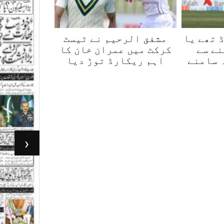
 تھے یا
مشفق الرحیم نے ٹیسٹ
نے سے
کرکٹ میں عمران خان کا
 سامنے
اہم ریکارڈ توڑ دیا
‹