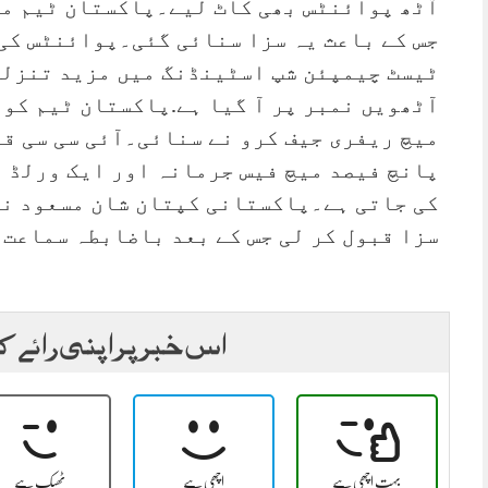
آٹھ پوائنٹس بھی کاٹ لیے۔پاکستان ٹیم مق
جس کے باعث یہ سزا سنائی گئی۔پوائنٹس کی
ٹیسٹ چیمپئن شپ اسٹینڈنگ میں مزید تنزلی
آٹھویں نمبر پر آ گیا ہے.پاکستان ٹیم کو 
میچ ریفری جیف کرو نے سنائی۔آئی سی سی قو
پانچ فیصد میچ فیس جرمانہ اور ایک ورلڈ 
کی جاتی ہے۔پاکستانی کپتان شان مسعود نے
سزا قبول کر لی جس کے بعد باضابطہ سماعت 
اس خبر پر اپنی رائے ک
بہت اچھی ہے
اچھی ہے
ٹھیک ہے