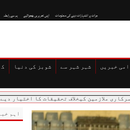
جرات پر اشتہارات دینے کی معلومات
اپنی تحریریں بھجوائیے
ہم سے رابطہ
امی خبریں
شہر شہر سے
شوبز کی دنیا
کھ
ازمین کیخلاف تحقیقات کا اختیار دیے جانے کا ا
اہم خبر