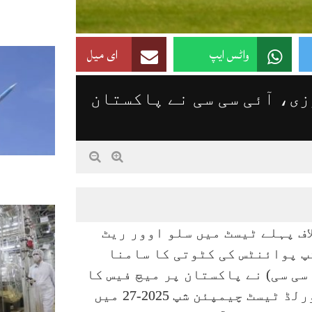
واٹس ایپ
ای میل
زی، آئی سی سی نے پاکستان
اف پہلے ٹیسٹ میں سلو اوور ریٹ
پ پوائنٹس کی کٹوتی کا سامنا
ی سی) نے پاکستان پر میچ فیس کا
40 فیصد جرمانہ عائد کرنے کے ساتھ ساتھ ورلڈ ٹیسٹ چیمپئن شپ 2025-27 میں