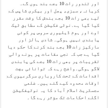
اور تندور رات 10 بجے بند ہوں گے۔
کریانہ، سبزی، پھل اور بیکری شاپس کے
لیے بھی رات 10 بجے بندش کا وقت مقرر
کیا گیا ہے۔نوٹی فکیشن کے مطابق ٹیک
اوے اور ہوم ڈیلیوری سروس پر کوئی
پابندی نہیں ہوگی۔ شادی ہالز اور
مارکیز رات 10 بجے بند کرنے کا حکم دیا
گیا ہے جب کہ نجی مقامات پر ہونے والی
تقریبات پر بھی رات 10 بجے کی پابندی
لاگو ہوگی۔واضح رہے کہ توانائی بچت
اقدامات کے تحت کاروباری سرگرمیوں کے
اوقات محدود کیے گئے ہیں۔ ضلعی
مجسٹریٹ اسلام آباد کا یہ نوٹیفکیشن
اگلے احکامات تک مؤثر رہے گا۔