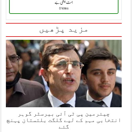
بہت اچھی ہے
0 Votes
مزید پڑھیں
چیئرمین پی ٹی آئی بیرسٹر گوہر
انتخابی مہم کے لیے گلگت بلتستان پہنچ
گئے