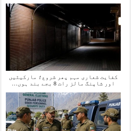
کفایت شعاری مہم پھر شروع؛ مارکیٹیں
اور شاپنگ مالز رات 8 بجے بند ہوں…