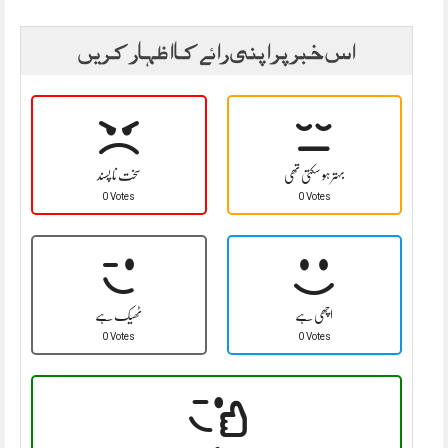
اس خبر پر اپنی رائے کا اظہار کریں
بہتر ہو سکتی تھی
سخت نا پسند
0 Votes
0 Votes
اچھی ہے
ٹھیک ہے
0 Votes
0 Votes