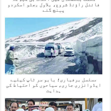
فائنل راؤنڈ شروع، بلاول بھٹو اسکردو
پہنچ گئے
مسلسل برفباری؛ بابو سر ٹاپ کیلیے
ایڈوائزری جاری، سیاحوں کو احتیاط کی
ہدایت