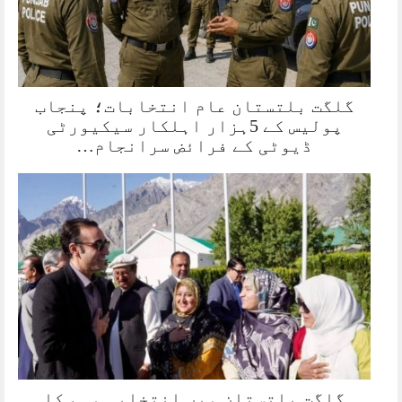
گلگت بلتستان عام انتخابات؛ پنجاب
پولیس کے 5ہزار اہلکار سیکیورٹی
ڈیوٹی کے فرائض سرانجام…
گلگت بلتستان میں انتخابی مہم کا