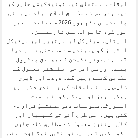
اوقات سے متعلق نیا نوٹیفکیشن جاری کر
دیا ہے، جس کے مطابق اسلام آباد میں نئی
پابندیاں یکم جون 2026 سے نافذ العمل
ہوں گی، تاہم اس میں فارمیسیز،
اسپتال، میڈیکل لیبارٹریز اور میڈیکل
اسٹورز کو پابندی سے مستثنیٰ قرار دیا
گیا ہے۔نوٹی فکیشن کے مطابق پیٹرول
پمپس اور سی این جی اسٹیشنز معمول کے
مطابق کھلے رہیں گے۔ دودھ اور ڈیری
شاپس پر نئے اوقات کی پابندی لاگو نہیں
ہوگی۔ جمز اور پیڈل کورٹس سمیت
اسپورٹس سہولیات بھی مستثنیٰ قرار دی
گئی ہیں۔اسی طرح آئی ٹی کمپنیاں اور
کال سینٹرز معمول کے مطابق کام جاری
رکھ سکیں گے۔ ریسٹورنٹس، فوڈ آؤٹ لیٹس