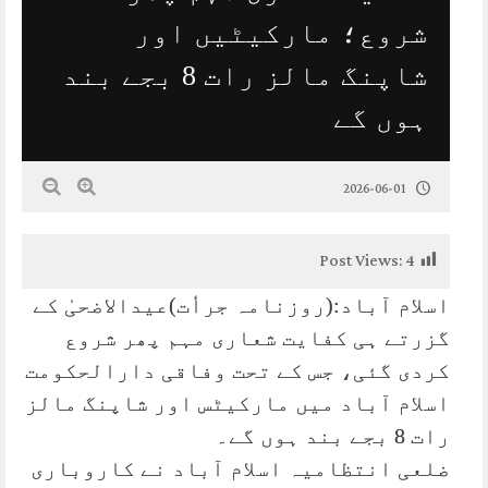
شروع؛ مارکیٹیں اور
شاپنگ مالز رات 8 بجے بند
ہوں گے
2026-06-01
Post Views:
4
اسلام آباد:(روزنامہ جرأت)عیدالاضحیٰ کے
گزرتے ہی کفایت شعاری مہم پھر شروع
کردی گئی، جس کے تحت وفاقی دارالحکومت
اسلام آباد میں مارکیٹس اور شاپنگ مالز
رات 8 بجے بند ہوں گے۔
ضلعی انتظامیہ اسلام آباد نے کاروباری