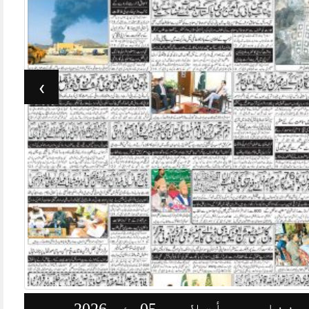
›
وزنامہ جرأت لاہور 03مئی 2026