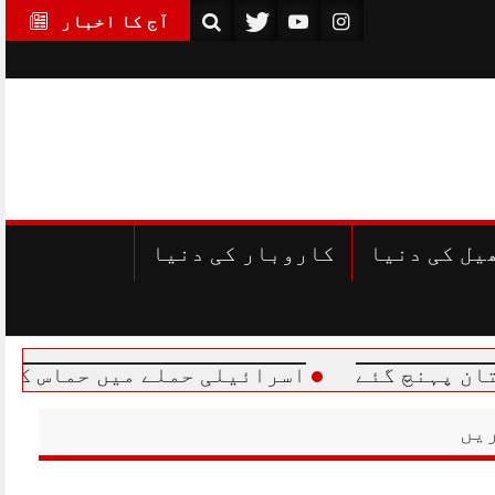
آج کا اخبار
یل کی دنیا
کاروبار کی دنیا
ئے
اسرائیلی حملے میں حماس کے مرکزی رہن
یں