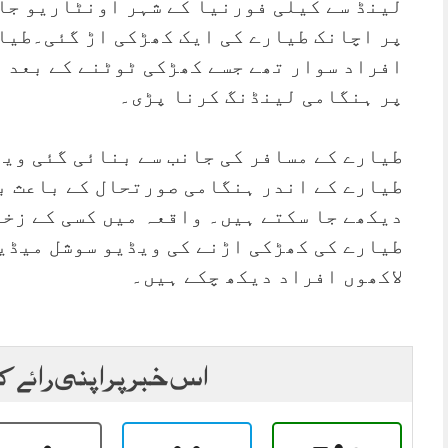
افراد سوار تھے جسے کھڑکی ٹوٹنے کے بعد 
پر ہنگامی لینڈنگ کرنا پڑی۔
طیارے کے مسافر کی جانب سے بنائی گئی ویڈ
طیارے کے اندر ہنگامی صورتحال کے باعث ب
دیکھے جا سکتے ہیں۔ واقعہ میں کسی کے زخم
طیارے کی کھڑکی اڑنے کی ویڈیو سوشل میڈیا
لاکھوں افراد دیکھ چکے ہیں۔
اس خبر پر اپنی رائے ک