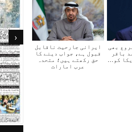
‹
روع بھی
ایرانی جارحیت ناقابل
د باقر
قبول ہے، جواب دینے کا
یکا کو…
حق رکھتے ہیں؛ متحدہ
عرب امارات
جرأت لاہور 05مئی 2026
ر