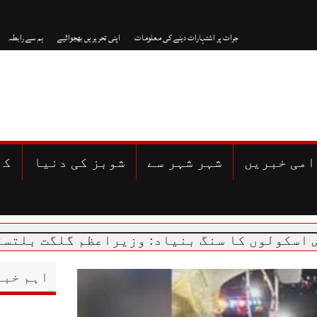
جرات پر اشتہارات دینے کی معلومات
اپنی تحریریں بھجوائیے
ہم سے رابطہ
امی خبریں
شہر شہر سے
شوبز کی دنیا
کھ
کا سنگ بنیاد: وزیراعظم گلگت بلتستان پہنچ گ
اہم خبر