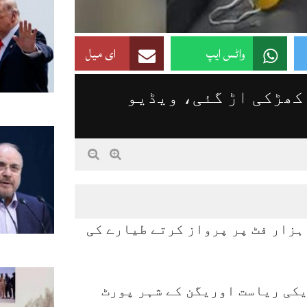
واٹس ایپ
ای میل
 کھڑکی اڑ گئی، ویڈیو
ورٹ لینڈ: اڑان بھرنے کے کچھ دیر بعد 16 ہزار فٹ پر پرواز کرتے طیارے کی
کی ریاست اوریگن کے شہر پورٹ