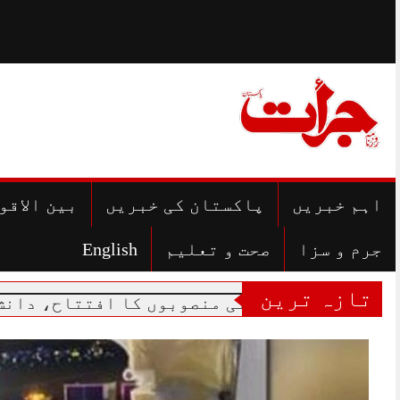
Skip
to
content
اہم خبریں
پاکستان کی خبریں
بین الاقو
جرم و سزا
صحت و تعلیم
English
تازہ ترین
ترقیاتی منصوبوں کا افتتاح، دانش اسکولوں 