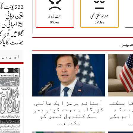
200 یونٹ 
یقین دہانی
بہتر ہو سکتی تھی
سخت نا پسند
0 Votes
0 Votes
گالا میں توجہ کا
یں
بھارت کا پاکست
ای پیپر
ا ممکنہ
آبنائے ہرمز ایک عالمی
دے کے
گزرگاہ ہے جسے کوئی بھی
 امریکی
ملک کنٹرول نہیں کر
…
سکتا،…