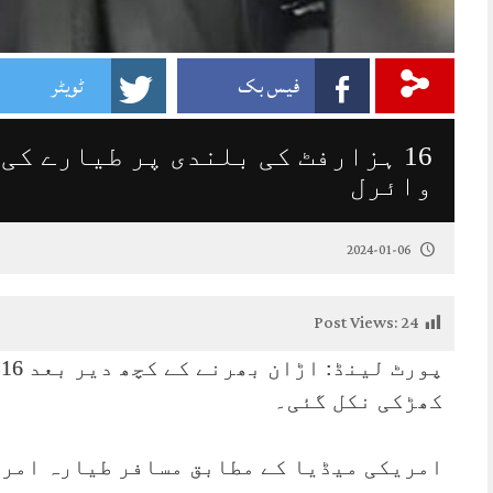
فیس بک
ٹویٹر
16 ہزارفٹ کی بلندی پر طیارے کی
وائرل
2024-01-06
Post Views:
24
پ
کھڑکی نکل گئی۔
امریکی میڈیا کے مطابق مسافر طیارہ امری