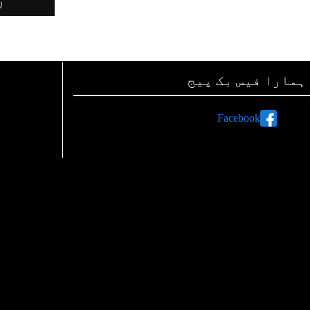
ہمارا فیس بک پیج
Facebook
ہم صفحات اور لنکس
رات پر اشتہارات دینے کی معلومات
اپنی تحریریں بھجوائیے
ہم سے رابطہ