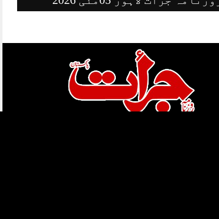
ہمارے بارے میں
قوائد و ضوابط
کاپی رائٹس
ہمارے بارے میں