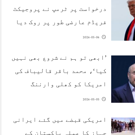
درخواست پر ٹرمپ نے پروجیکٹ
فریڈم عارضی طور پر روک دیا
2026-05-06
’ابھی تو ہم نے شروع بھی نہیں
کیا‘، محمد باقر قالیباف کی
امریکا کو کھلی وارننگ
2026-05-05
امریکی قبضے میں گئے ایرانی
جہاز کا عملہ پاکستان کے