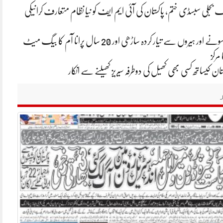
تک بجلی سبسڈی ختم، پاکستان کی آئی ایم ایف کو نیا نظام متعارف کرانیکی
ایشا امبانی کی سونے اور ہیروں سے تیار کردہ ساڑھی اور 20 سال پرانا آم کا بیگ میٹ
 مرکز
ان کیساتھ کسی بھی کھیل کی دوطرفہ سیریز کھیلنے سے انکار