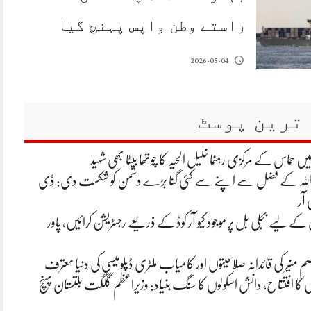
راستے وطن واپس پہنچ گیا
2026-05-04
ترین پوسٹ
یں حماس کے مرکزی رہنما خلیل الحیہ کا چوتھا بیٹا بھی شہید
 اللہ کے فضل سے اپنے سے کئی گنا بڑے دشمن کو شکست دی: ڈی
 آر
ے لیے بجلی بل پر موجود کیو آر کوڈ کے ذریعے رجسٹریشن کرائیں، پاور
م منیر کی قائدانہ صلاحیتوں اور کامیاب ملٹری ڈپلومیسی کی دنیا معترف
ں کا افتتاح، دانش اسکولوں کا سنگ بنیاد: وزیراعظم گلگت بلتستان پہنچ