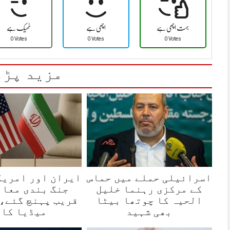
بہت اچھی ہے
اچھی ہے
ٹھیک ہے
0 Votes
0 Votes
0 Votes
مزید پڑھ
اسرائیلی حملے میں حماس
ایران اور امریک
کے مرکزی رہنما خلیل
جنگ بندی معاہ
الحیہ کا چوتھا بیٹا
قریب پہنچ گئے،
بھی شہید
میڈیا کا