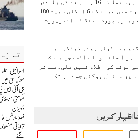
لینڈ سے کیلی فورنیا کے شہر اونٹاریو جا رہا تھا کہ 16 ہزار فٹ کی بلندی
پر اچانک طیارے کی ایک کھڑکی اڑ گئی۔طیارے میں عملے کے 6 ارکان سمیت 180
دوبارہ پورٹ لینڈ کے ائیرپورٹ
یو میں ٹوٹی ہوئی کھڑکی اور
تازہ 
اہر آ جانے والے آکسیجن ماسک
ی ہونے کی اطلاع نہیں ملی۔مسافر
اسرائیلی حملے م
 پر وائرل ہوگئی جسے اب تک
معرکہ حق میں
جی آئی ایس پی
حکومتی سبسڈی ک
ڈویژن
ا اظہار کریں
فیلڈ مارشل عاص
ترقیاتی منصوبو
گئے