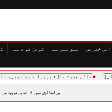
امی خبریں
شہر شہر سے
شوبز کی دنیا
کھ
ملکی صورت حال؛ وزیراعظم سے وزیر داخلہ کی
اس کیٹا گری میں
4
خبریں موجود ہیں