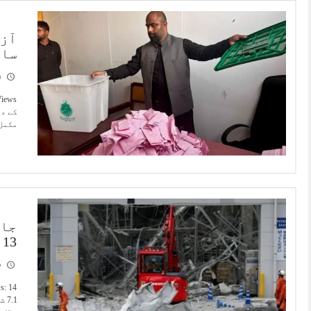
سات
3
مکمل 
جاپ
13 ہوگئیں، شاپنگ مال ملبے کا ڈھیر بن گیا
9
.1