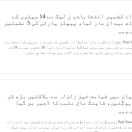
آزاد کشمیر انتخابات، ن لیگ نے 14 سیٹوں کے
ھ میدان مار لیا، پیپلز پارٹی کی 5 نشستیں
2026-08-0
Post Views: مظفرآباد:(روزنامہ جرأت) آزاد کشمیر قانون ساز اسمبلی کے انتخابات
کے دوسرے مرحلے میں بھی مسلم لیگ (ن) نے میدان مار لیا۔20 حلقوں میں سے 19 کے
غیر سرکاری غیرحتمی نتائج سامنے آگئے ہیں جس کے مطابق مسلم…
ان میں قیامت خیز زلزلہ سے ہلاکتیں بڑھ کر
2026-07-2
Post Views: 14 ٹوکیو:(روزنامہ جرأت) جاپان کے جنوبی جزیرے کیوشو میں آنے والے
7 شدت کے طاقتور زلزلے کے بعد امدادی کارروائیاں تیزی سے جاری ہیں، جبکہ