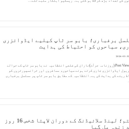
تعداد بڑھ کر 13 ہو گئی ہے۔ ریسکیو اہلکار ملبے تلے…
سل برفباری؛ بابو سر ٹاپ کیلیے ایڈوائزری
ی، سیاحوں کو احتیاط کی ہدایت
2026-05-3
Post Views: 19 (روزنامہ جرأت)ناران کی ضلعی انتظامیہ نے بابو سر ٹاپ کے حوالے
ریول ایڈوائزری جاری کرتے ہوئے سیاحوں، مسافروں اور ٹرانسپورٹروں کو
 رہنے کی ہدایت کی ہے۔انتظامیہ کے مطابق بابو سر ٹاپ پر مسلسل برفباری
رستم؛ لینڈ سلائیڈنگ کے دوران لاپتا شخص 16 روز
 زندہ مل گیا