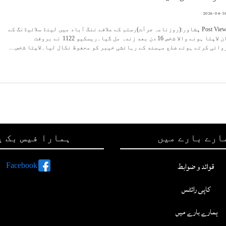
2026-04-1
Post Views: 35 پشاور:(روزنامہ جرأت)رستم کے علاقے ننگ آباد میں لینڈ سلائیڈنگ کے
دوران لاپتا ہونے والا شخص 16 دن بعد زندہ مل گیا۔ریسکیو 1122 نے بروقت
ائی کرتے ہوئے ضلع مہمند کے رہائشی خیبر کو محفوظ نکال لیا۔لاپتا شخص…
ارے بارے میں
ہمارا فیس بک پ
قوائد و ضوابط
Facebook
کاپی رائٹس
ہمارے بارے میں