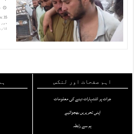
6
کاررو
اہم صفحات اور لنکس
ہم
جرات پر اشتہارات دینے کی معلومات
اپنی تحریریں بھجوائیے
ہم سے رابطہ