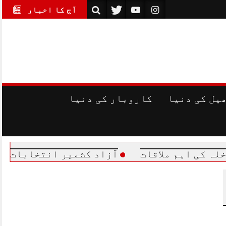
آج کا اخبار
یل کی دنیا
کاروبار کی دنیا
 اہم ملاقات
آزاد کشمیر انتخابات، ن لیگ نے 14 سیٹوں کے ساتھ میدان مار لیا، پیپلز پارٹی کی