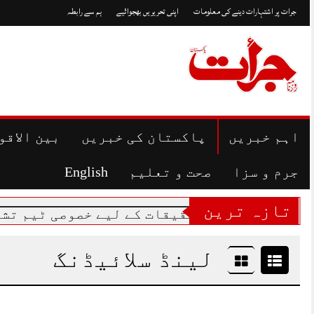
Skip
جرات پر اشتہارات دینے کی معلومات
اپنی تحریریں بھجوائیے
ہم سے رابطہ
to
content
اہم خبریں
پاکستان کی خبریں
بین الاقو
جرم و سزا
صحت و تعلیم
English
تازہ ترین
 کے قتل کی تحقیقات کے لیے خصوصی ٹیم تشکیل
لینڈ سلائیڈنگ