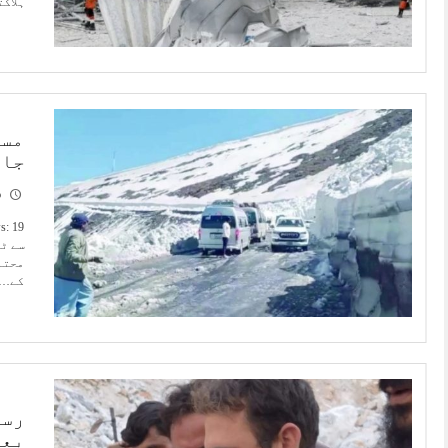
ہلاکتوں کی 
مسل
جار
0
سے ٹ
محتاط
کے…
بعد