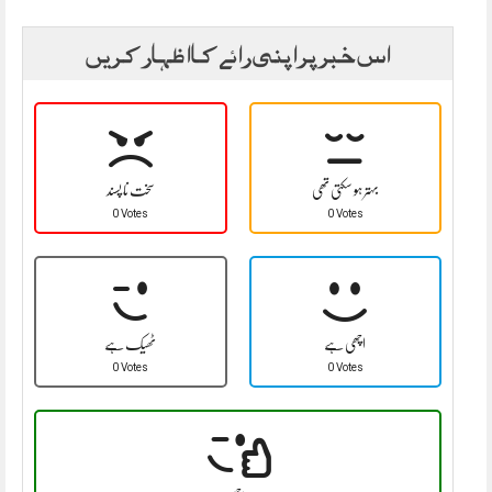
اس خبر پر اپنی رائے کا اظہار کریں
بہتر ہو سکتی تھی
سخت نا پسند
0 Votes
0 Votes
اچھی ہے
ٹھیک ہے
0 Votes
0 Votes