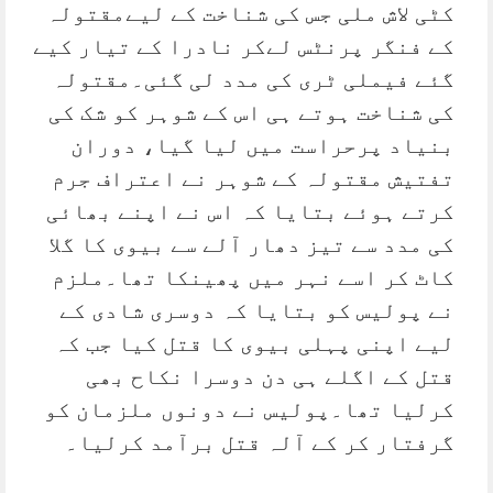
کٹی لاش ملی جس کی شناخت کے لیےمقتولہ
کے فنگر پرنٹس لےکر نادرا کے تیار کیے
گئے فیملی ٹری کی مدد لی گئی۔مقتولہ
کی شناخت ہوتے ہی اس کے شوہر کو شک کی
بنیاد پرحراست میں لیا گیا، دوران
تفتیش مقتولہ کے شوہر نے اعتراف جرم
کرتے ہوئے بتایا کہ اس نے اپنے بھائی
کی مدد سے تیز دھار آلے سے بیوی کا گلا
کاٹ کر اسے نہر میں پھینکا تھا۔ملزم
نے پولیس کو بتایا کہ دوسری شادی کے
لیے اپنی پہلی بیوی کا قتل کیا جب کہ
قتل کے اگلے ہی دن دوسرا نکاح بھی
کرلیا تھا۔پولیس نے دونوں ملزمان کو
گرفتار کر کے آلہ قتل برآمد کرلیا۔