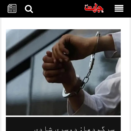
Skip
to
content
سرگودھا: دوسری شادی