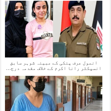
انمول عرف پنکی کے مبینہ شوہر سابق
انسپکٹر رانا اکرم کے خلاف مقدمہ درج…