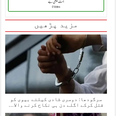
بہت اچھی ہے
0 Votes
مزید پڑھیں
سرگودھا: دوسری شادی کیلئے بیوی کو
قتل کرکے اگلے دن ہی نکاح کرنے والا…