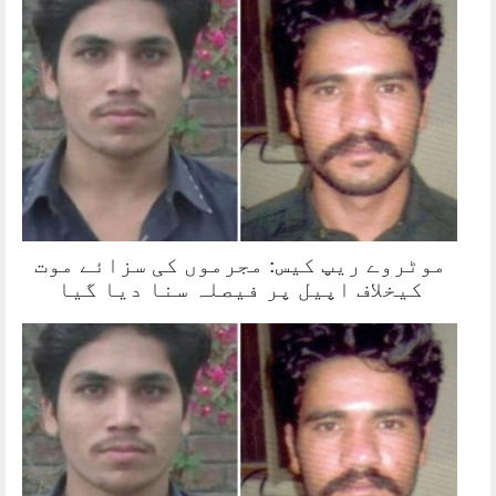
موٹروے ریپ کیس: مجرموں کی سزائے موت
کیخلاف اپیل پر فیصلہ سنا دیا گیا