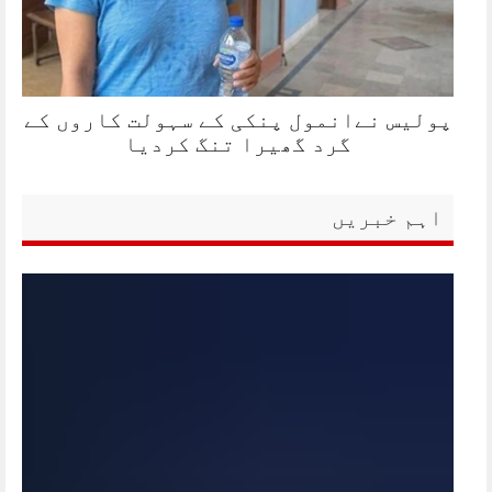
پولیس نےانمول پنکی کے سہولت کاروں کے
گرد گھیرا تنگ کردیا
اہم خبریں