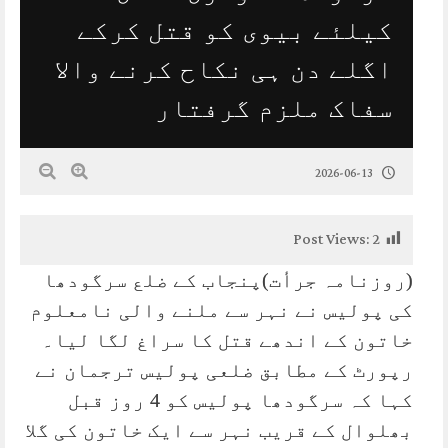
کیلئے بیوی کو قتل کرکے
اگلے دن ہی نکاح کرنے والا
سفاک ملزم گرفتار
2026-06-13
Post Views:
2
(روزنامہ جرأت)پنجاب کے ضلع سرگودھا
کی پولیس نے نہر سے ملنے والی نامعلوم
خاتون کے اندھے قتل کا سراغ لگا لیا۔
رپورٹ کے مطابق ضلعی پولیس ترجمان نے
کہا کہ سرگودھا پولیس کو 4 روز قبل
بھلوال کے قریب نہر سے ایک خاتون کی گلا