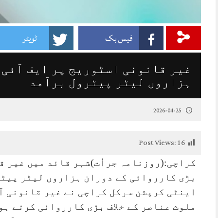
فیس بک
ٹویٹر
غیر قانونی اسٹوریج پر ایف آئی 
ہزاروں لیٹر پیٹرول برآمد
2026-04-25
Post Views:
16
کراچی:(روزنامہ جرأت)شہر قائد میں غیر ق
بڑی کارروائی کے دوران ہزاروں لیٹر پیٹر
اینٹی کرپشن سرکل کراچی نے غیر قانونی آ
ملوث عناصر کے خلاف بڑی کارروائی کرتے ہ