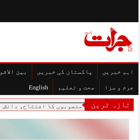
Skip
to
content
اہم خبریں
پاکستان کی خبریں
بین الاقو
جرم و سزا
صحت و تعلیم
English
تازہ ترین
رقیاتی منصوبوں کا افتتاح، دانش اسکولوں کا 