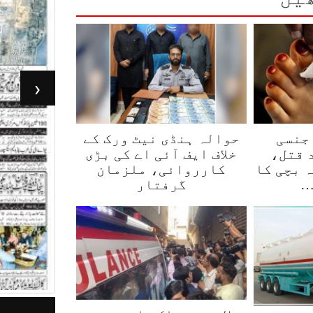
‹
جنسی
حوالہ ہنڈی نیٹ ورک کے
 قتل،
خلاف ایف آئی اے کی بڑی
ر 3 سالہ بچی کا
کارروائی، ملزمان
…
گرفتار
جرأت لاہور 05مئی 2026
ر