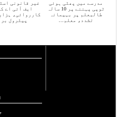
مدرسے میں پھٹی ہوئی
غیر قانونی اسٹ
ٹوپی پہننے پر 10 سالہ
ایف آئی اے کی
طالبعلم پر بہیمانہ
کارروائی، ہزار
تشدد، معلم…
پیٹرول برآ
ا
ج