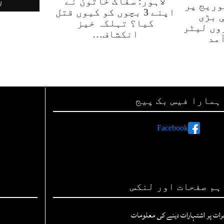
لاہور: سفاک خاتون نے
وریج پر
اپنے 3 بچوں کو کیوں قتل
 بڑی
کیا؟ تہلکہ خیز
وں لیٹر
انکشاف…
مد
ہمارا فیس بک پیج
Facebook
ہم صفحات اور لنکس
رات پر اشتہارات دینے کی معلومات