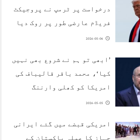
درخواست پر ٹرمپ نے پروجیکٹ
فریڈم عارضی طور پر روک دیا
2026-05-06
’ابھی تو ہم نے شروع بھی نہیں
کیا‘، محمد باقر قالیباف کی
امریکا کو کھلی وارننگ
2026-05-05
امریکی قبضے میں گئے ایرانی
جہاز کا عملہ پاکستان کے