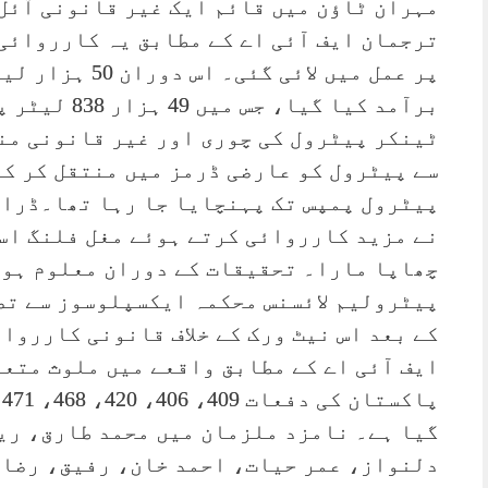
مہران ٹاؤن میں قائم ایک غیر قانونی آئل
پر عمل میں لائی 
ٹینکر پیٹرول کی چوری اور غیر قانونی من
سے پیٹرول کو عارضی ڈرمز میں منتقل کر ک
پیٹرول پمپس تک پہنچایا جا رہا تھا۔ڈرائ
نے مزید کارروائی کرتے ہوئے مغل فلنگ اس
چھاپا مارا۔ تحقیقات کے دوران معلوم ہوا
پیٹرولیم لائسنس محکمہ ایکسپلوسوز سے تص
کے بعد اس نیٹ ورک کے خلاف قانونی کارروا
ایف آئی اے کے مطابق واقعے میں ملوث متعد
گیا ہے۔ نامزد ملزمان میں محمد طارق، ری
دلنواز، عمر حیات، احمد خان، رفیق، رضا 