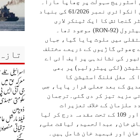
 اسٹوریج سہولت پر چھاپا مارا۔
ترجمان ایف آئی اے کے مطابق یہ کارروائی انکوائری نمبر 61/2026 کی بنیاد
گئی۔ اس دوران 50 ہزار لیٹر گنجائش کا ایک ٹینکر لاری
برآمد کیا گیا، جس میں 49 ہزار 838 لیٹر پیٹرول (RON-92) موجود تھا۔
تقلی میں ملوث پایا گیا، جہاں
ے چھوٹی گاڑیوں کے ذریعے مختلف
تازہ 
یور کی نشاندہی پر ایف آئی اے
ٹیشن (لکی پیٹرولیم) پر بھی
اسرائیلی حملے م
 کہ مغل فلنگ اسٹیشن کا
معرکہ حق میں
دیق کے بعد جعلی قرار پایا، جس
جی آئی ایس پی
ئی مزید تیز کر دی گئی۔ترجمان
حکومتی سبسڈی ک
د ملزمان کے خلاف تعزیرات
ڈویژن
پاکستان کی دفعات 409، 406، 420، 468، 471 اور 109 کے تحت مقدمہ درج کر لیا
فیلڈ مارشل عاص
اض خان، عبدالحمید، لیاقت علی،
ترقیاتی منصوبو
خان اور فہمید خان شامل ہیں۔
گئے