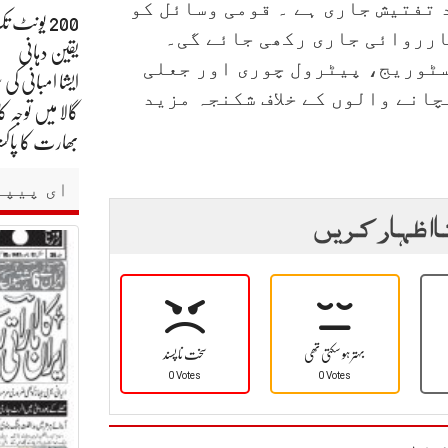
 تفتیش جاری ہے ۔ قومی وسائل کو
200 یونٹ 
ارروائی جاری رکھی جائے گی۔
یقین دہانی
سٹوریج، پیٹرول چوری اور جعلی
چانے والوں کے خلاف شکنجہ مزید
گالا میں توجہ کا
بھارت کا پاکست
ای پیپر
ا اظہار کریں
بہتر ہو سکتی تھی
سخت نا پسند
0 Votes
0 Votes
یں