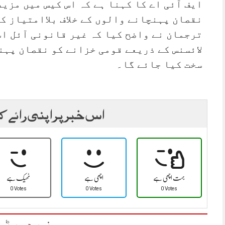
ایف آئی اے کا کہنا ہے کہ اس کیس میں مزید
نقصان پہنچانے والوں کے خلاف بلاامتیاز ک
ترجمان نے واضح کیا کہ غیر قانونی آئل ا
لائسنس کے ذریعے قومی خزانے کو نقصان پہن
سخت کیا جائے گا۔
اس خبر پر اپنی رائے ک
بہت اچھی ہے
اچھی ہے
ٹھیک ہے
0 Votes
0 Votes
0 Votes
مزید پڑھ