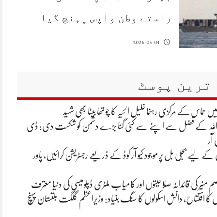
راستے وطن واپس پہنچ گیا
2026-05-04
ترین پوسٹ
یں حماس کے مرکزی رہنما خلیل الحیہ کا چوتھا بیٹا بھی شہید
 اللہ کے فضل سے اپنے سے کئی گنا بڑے دشمن کو شکست دی: ڈی
 آر
ے لیے بجلی بل پر موجود کیو آر کوڈ کے ذریعے رجسٹریشن کرائیں، پاور
م منیر کی قائدانہ صلاحیتوں اور کامیاب ملٹری ڈپلومیسی کی دنیا معترف
ں کا افتتاح، دانش اسکولوں کا سنگ بنیاد: وزیراعظم گلگت بلتستان پہنچ