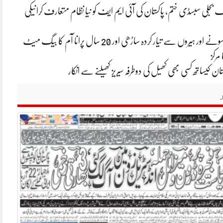
تک بجلی سبسڈی ختم، پاکستان کی آئی ایم ایف کو نیا نظام متعارف کرانیکی
ایشا امبانی کی سونے اور ہیروں سے تیار کردہ ساڑھی اور 20 سال پرانا آم کا بیگ میٹ
 مرکز
ان کیساتھ کسی بھی کھیل کی دوطرفہ سیریز کھیلنے سے انکار