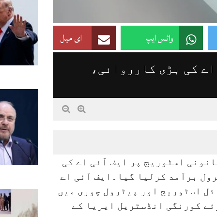
واٹس ایپ
ای میل
اے کی بڑی کارروائی،
انونی اسٹوریج پر ایف آئی اے کی
ول برآمد کرلیا گیا۔ایف آئی اے
ئل اسٹوریج اور پیٹرول چوری میں
وئے کورنگی انڈسٹریل ایریا کے