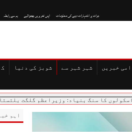
جرات پر اشتہارات دینے کی معلومات
اپنی تحریریں بھجوائیے
ہم سے رابطہ
امی خبریں
شہر شہر سے
شوبز کی دنیا
کھ
سنگ بنیاد: وزیراعظم گلگت بلتستان پہنچ گئے
اہم خبر