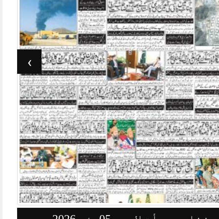
›
وزنامہ جرأت لاہور 03مئی 2026