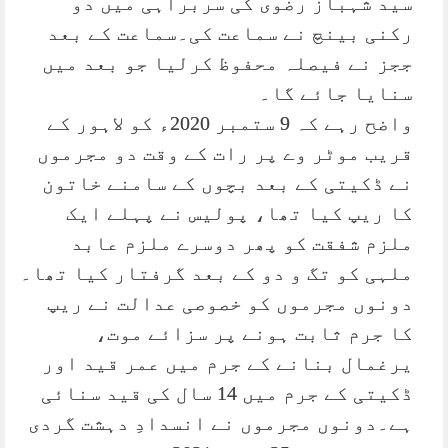
سید شہباز رضوی کی سربراہی میں دو
رکنی بینچ نے سماعت کی۔سماعت کے بعد
ججز نے فیصلہ محفوظ کرلیا جو بعد میں
سنایا جائے گا۔
واضح رہے کہ 9 ستمبر 2020ء کو لاہور کے
قریب موٹر وے پر رات کے وقت دو مجرموں
نے ڈکیتی کے بعد بچوں کے سامنے خاتون
کا ریپ کیا تھا، پولیس نے پہلے ایک
ملزم شفقت کو پھر دوسرے ملزم عابد
ملہی کو تگ و دو کے بعد گرفتار کیا تھا۔
دونوں مجرموں کو خصوصی عدالت نے ریپ
کا جرم ثابت ہونے پر سزائے موت،
یرغمال بنانے کے جرم میں عمر قید اور
ڈکیتی کے جرم میں 14 سال کی قید سنائی
ہے۔دونوں مجرموں نے انسدادِ دہشت گردی