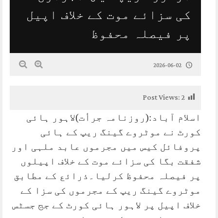
کی سزائے موت کے خلاف اپیل
پر فیصلہ محفوظ
2026-06-02
Post Views:
2
اسلام آباد:(روزنامہ جرأت)لاہور ہائی
کورٹ نے موٹروے گینگ ریپ کے ہائی
پروفائل کیس میں مجرموں عابد ملہی اور
شفقت بگا کی سزائے موت کے خلاف اپیلوں
پر فیصلہ محفوظ کرلیا۔ذرائع کے مطابق
موٹروے گینگ ریپ کے مجرموں کی سزا کے
خلاف اپیل پر لاہور ہائی کورٹ کے جج جسٹس