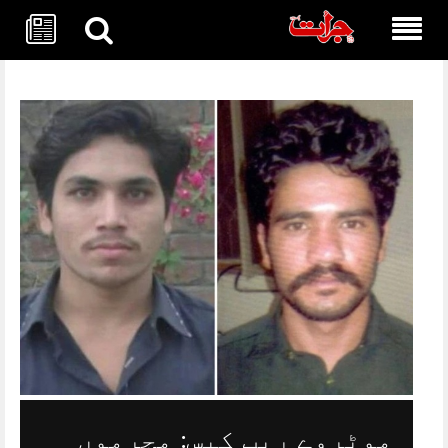
Skip
to
content
موٹروے ریپ کیس: مجرموں