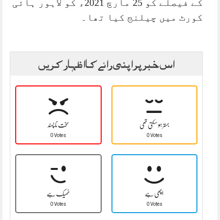
کے فیصلے کو 25 مارچ 2021ء کو لاہور ہائی
کورٹ میں چیلنج کیا تھا۔
اس خبر پر اپنی رائے کا اظہار کریں
بہتر ہو سکتی تھی
سخت نا پسند
0 Votes
0 Votes
اچھی ہے
ٹھیک ہے
0 Votes
0 Votes