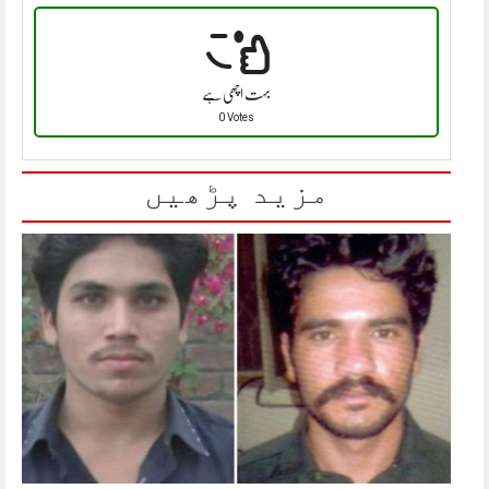
بہت اچھی ہے
0 Votes
مزید پڑھیں