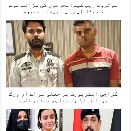
موٹروے ریپ کیس: مجرموں کی سزائے موت
کے خلاف اپیل پر فیصلہ محفوظ
کراچی ایئرپورٹ پر جعلی یو اے ای ورک
ویزا فراڈ بے نقاب، مسافر آف…