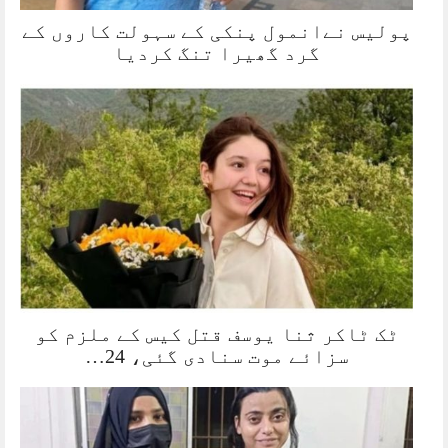
پولیس نےانمول پنکی کے سہولت کاروں کے
گرد گھیرا تنگ کردیا
ٹک ٹاکر ثنا یوسف قتل کیس کے ملزم کو
سزائے موت سنادی گئی، 24…