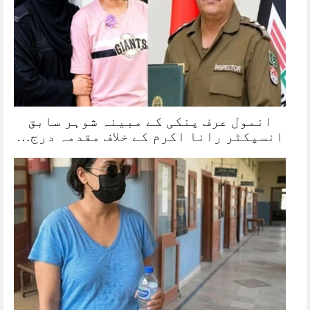
انمول عرف پنکی کے مبینہ شوہر سابق
انسپکٹر رانا اکرم کے خلاف مقدمہ درج…