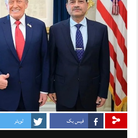
فیس بک
ٹویٹر