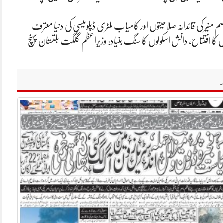
م منیر کی قائدانہ صلاحیتوں اور کامیاب ملٹری ڈپلومیسی کی دنیا معترف
ں کا افتتاح، دانش اسکولوں کا سنگ بنیاد: وزیراعظم گلگت بلتستان پہنچ