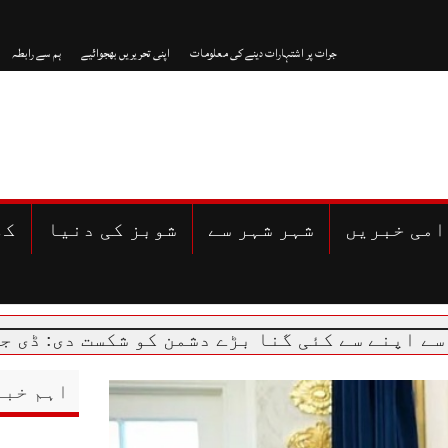
جرات پر اشتہارات دینے کی معلومات
اپنی تحریریں بھجوائیے
ہم سے رابطہ
امی خبریں
شہر شہر سے
شوبز کی دنیا
کھ
ے کئی گنا بڑے دشمن کو شکست دی: ڈی جی آئی ایس
اہم خبر