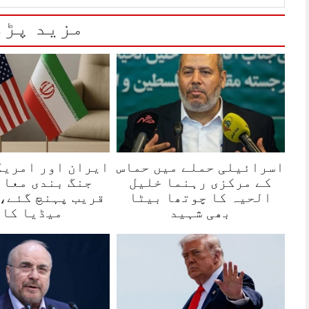
مزید پڑھ
اسرائیلی حملے میں حماس
ایران اور امریک
کے مرکزی رہنما خلیل
جنگ بندی معاہ
الحیہ کا چوتھا بیٹا
قریب پہنچ گئے،
بھی شہید
میڈیا کا