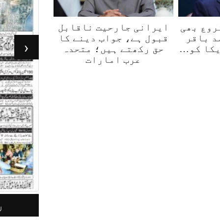
روع بھی
ایرانی جارحیت ناقابل
د باقر
قبول ہے، جواب دینے کا
‹
یکا کو…
حق رکھتے ہیں؛ متحدہ
عرب امارات
جرأت لاہور 05مئی 2026
ر