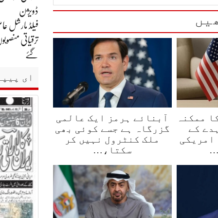
ڈویژن
یں
فیلڈ مارشل عاص
ترقیاتی منصوبو
گئے
ای پیپر
ا ممکنہ
آبنائے ہرمز ایک عالمی
دے کے
گزرگاہ ہے جسے کوئی بھی
 امریکی
ملک کنٹرول نہیں کر
…
سکتا،…