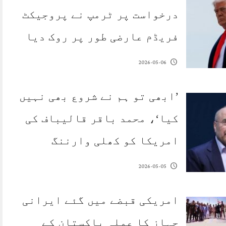
درخواست پر ٹرمپ نے پروجیکٹ
فریڈم عارضی طور پر روک دیا
2026-05-06
’ابھی تو ہم نے شروع بھی نہیں
کیا‘، محمد باقر قالیباف کی
امریکا کو کھلی وارننگ
2026-05-05
امریکی قبضے میں گئے ایرانی
جہاز کا عملہ پاکستان کے