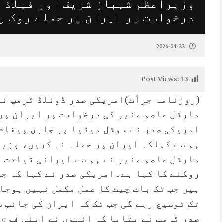
وزیراعظم شہباز شریف اور فیلڈ م
درخواست پر ایران پر حملے روک ر
2026-04-22
Post Views:
13
(روزنامہ جرأت)امریکی صدر ڈونلڈ ٹرمپ ن
مارشل عاصم منیر کی درخواست پر ایران پر 
امریکی صدر نے سوشل میڈیا پر جاری پیغام
ہم سے کہاکہ ایران پر حملہ نہ کریں، وزیر
مارشل عاصم منیر نے ہم سے ایرانی قیادت ک
روکنے کا کہا ہے۔امریکی صدر نے کہا کہ جن
ہیں جب تک بات چیت کا عمل مکمل نہیں ہوجا
تک توسیع رہے گی جب تک کہ ایران کی جانب 
صدر ٹرمپ نے بتایا کہ انہوں نے اپنی فوج 