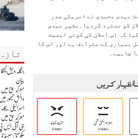
 مہدی محمدی نے امریکی صدر
ان کو مسترد کردیا۔مشیر مہدی
ہا کہ اس اعلان کی کوئی اہمیت
ل بمباری کے مترادف ہے اور اس کا
تازہ 
ا چاہیے۔
بنگلہ دیش کیخ
ا اظہار کریں
بیان
معرکہ حق میں ہم نے بھارت کے 8
دانش تیمور میں 
اسرائیلی حملے م
معرکہ حق میں
بہتر ہو سکتی تھی
سخت نا پسند
جی آئی ایس پی
0 Votes
0 Votes
حکومتی سبسڈی ک