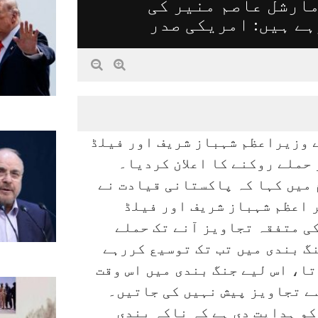
ارشل عاصم منیر کی
ہے ہیں: امریکی صدر
ے وزیراعظم شہباز شریف اور فیلڈ
حملے روکنے کا اعلان کردیا۔
 میں کہا کہ پاکستانی قیادت نے
 اعظم شہباز شریف اور فیلڈ
ی متفقہ تجاویز آنے تک حملے
گ بندی میں تب تک توسیع کررہے
تا، اس لیے جنگ بندی میں اس وقت
سے تجاویز پیش نہیں کی جاتیں۔
کو ہدایت دی ہے کہ ناکہ بندی