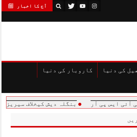
آج کا اخبار
یل کی دنیا
کاروبار کی دنیا
 پی آر
بنگلہ دیش کیخلاف سیریز سے متعلق پ
یں