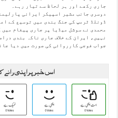
جاری رکھے اور ہر لحاظ سے تیار رہے۔
دوسری جانب مشیر اسپیکر ایرانی پارلیمنٹ
ڈونلڈ ٹرمپ کی جنگ بندی میں توسیع کے اعل
محمدی نے سوشل میڈیا پر جاری پیغام میں ک
نہیں، ایران کے خلاف جاری ناکہ بندی دراص
جواب فوجی کارروائی کی صورت میں دیا جان
اس خبر پر اپنی رائے ک
بہت اچھی ہے
اچھی ہے
ٹھیک ہے
0 Votes
0 Votes
0 Votes