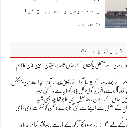
راستے وطن واپس پہنچ گیا
2026-05-04
ترین پوسٹ
لاف سیریز سے متعلق پاکستان کے سابق ٹیسٹ کپتان معین خان کا اہم
 جہاز گرائے، ڈپٹی چیف آف ائیر اسٹاف پروجیکٹس
غرور آگیا ہے، انسان کو اپنا کل یاد رکھنا چاہیے: عظمیٰ طاہر
یں حماس کے مرکزی رہنما خلیل الحیہ کا چوتھا بیٹا بھی شہید
 اللہ کے فضل سے اپنے سے کئی گنا بڑے دشمن کو شکست دی: ڈی
 آر
ے لیے بجلی بل پر موجود کیو آر کوڈ کے ذریعے رجسٹریشن کرائیں، پاور