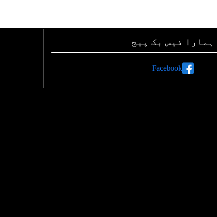
ہمارا فیس بک پیج
Facebook
ہم صفحات اور لنکس
رات پر اشتہارات دینے کی معلومات
اپنی تحریریں بھجوائیے
ہم سے رابطہ