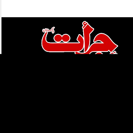
ہمارے بارے میں
قوائد و ضوابط
کاپی رائٹس
ہمارے بارے میں