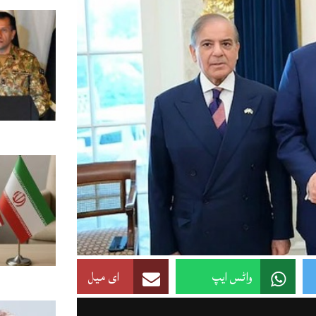
واٹس ایپ
ای میل