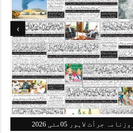
›
وزنامہ جرأت لاہور 03مئی 2026