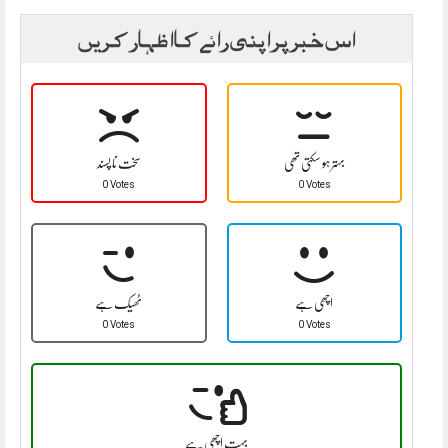
اس خبر پر اپنی رائے کا اظہار کریں
بہتر ہو سکتی تھی
سخت نا پسند
0 Votes
0 Votes
اچھی ہے
ٹھیک ہے
0 Votes
0 Votes
بہت اچھی ہے