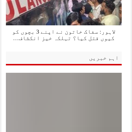
لاہور: سفاک خاتون نے اپنے 3 بچوں کو
کیوں قتل کیا؟ تہلکہ خیز انکشاف…
اہم خبریں