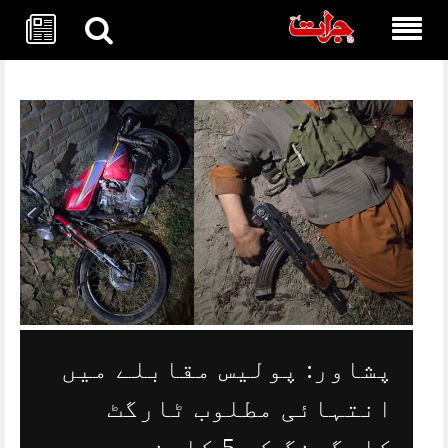
Skip
to
content
پشاور: پولیس مقابلے میں
انتہائی مطلوب ٹارگٹ
کلرگینگ کے 5 کارندے