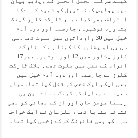
گینگ سرغنہ نجمل الحسن نے ویڈیو بیان
میں پولیس کانسٹیبل کو شہید کرنےکا
اعتراف بھی کیا تھا، ٹارگٹ کلرز گینگ
پشاور، نوشہرہ، چارسدہ اور درہ آدم
خیل میں 30 وارداتوں میں ملوث تھا۔سی
سی پی او پشاور کا کہنا ہے کہ ٹارگٹ
کلرز پشاور میں 12 اور نوشہرہ میں17
افراد کے قتل میں ملوث تھے، ہلاک ٹارگٹ
کلرز نے چارسدہ اور درہ آدم خیل میں
بھی ایک، ایک شخص کو قتل کیا تھا۔میاں
سعید نے بتایا کہ گینگ نے اے این پی
رہنما مومن خان اور ان کے بھائی کو بھی
نشانہ بنایا تھا، ملزمان نے ایک خواجہ
سرا کو بھی فائرنگ کرکے زخمی کیا تھا۔