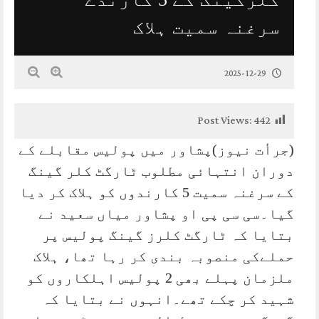
سرغنہ سمیت ہلاک
2025-12-29
Post Views:
442
(جرأت نیوز)پشاور میں پولیس مقابلے کے
دوران انتہائی مطلوب ٹارگٹ کلر گینگ
کے سرغنہ سمیت 5 کارندوں کو ہلاک کر دیا
گیا۔سی سی پی او پشاور میاں سعید نے
بتایا کہ ٹارگٹ کلرز گینگ پولیس پر
حملےکی منصوبہ بندی کر رہا تھا، ہلاک
ملزمان پہلے بھی 2 پولیس اہلکاروں کو
شہید کر چکے تھے۔انہوں نے بتایا کہ