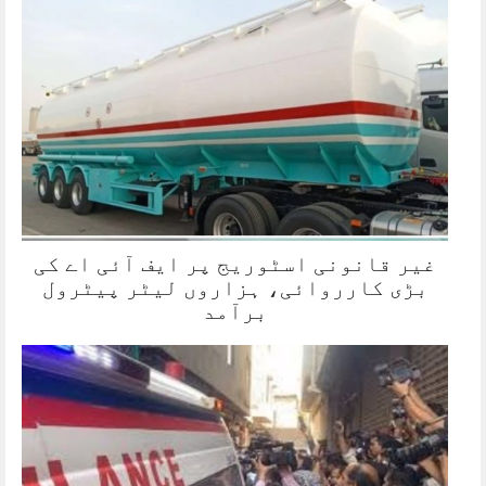
غیر قانونی اسٹوریج پر ایف آئی اے کی
بڑی کارروائی، ہزاروں لیٹر پیٹرول
برآمد