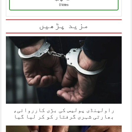
0 Votes
مزید پڑھیں
راولپنڈی پولیس کی بڑی کارروائی،
بھارتی شہری گرفتار کو کر لیا گیا