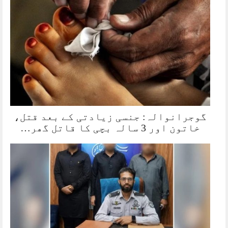
گوجرانوالہ: جنسی زیادتی کے بعد قتل،
خاتون اور 3 سالہ بچی کا قاتل گھر…