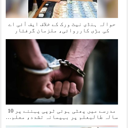
حوالہ ہنڈی نیٹ ورک کے خلاف ایف آئی اے
کی بڑی کارروائی، ملزمان گرفتار
مدرسے میں پھٹی ہوئی ٹوپی پہننے پر 10
سالہ طالبعلم پر بہیمانہ تشدد، معلم…