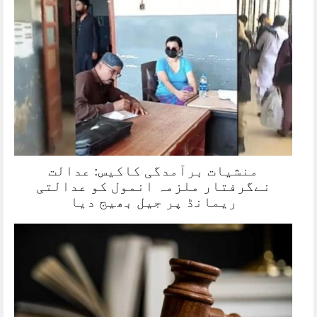
منشیات برآمدگی کاکیس: عدالت
نےگرفتار ملزمہ انمول کو عدالتی
ریمانڈ پر جیل بھیج دیا