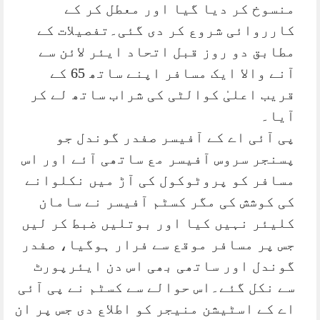
منسوخ کر دیا گیا اور معطل کر کے
کارروائی شروع کر دی گئی۔تفصیلات کے
مطابق دو روز قبل اتحاد ایئر لائن سے
آنے والا ایک مسافر اپنے ساتھ 65 کے
قریب اعلیٰ کوالٹی کی شراب ساتھ لے کر
آیا۔
پی آئی اے کے آفیسر صفدر گوندل جو
پسنجر سروس آفیسر مع ساتھی آئے اور اس
مسافر کو پروٹوکول کی آڑ میں نکلوانے
کی کوشش کی مگر کسٹم آفیسر نے سامان
کلیئر نہیں کیا اور بوتلیں ضبط کر لیں
جس پر مسافر موقع سے فرار ہوگیا، صفدر
گوندل اور ساتھی بھی اس دن ایئرپورٹ
سے نکل گئے۔اس حوالے سے کسٹم نے پی آئی
اے کے اسٹیشن منیجر کو اطلاع دی جس پر ان