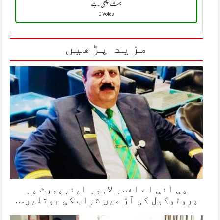
بہت اچھی ہے
0 Votes
مزید پڑھیں
پی آئی اے افسر لاہور ایئرپورٹ پر
پروٹوکول کی آڑ میں شراب کی بوتلیں…