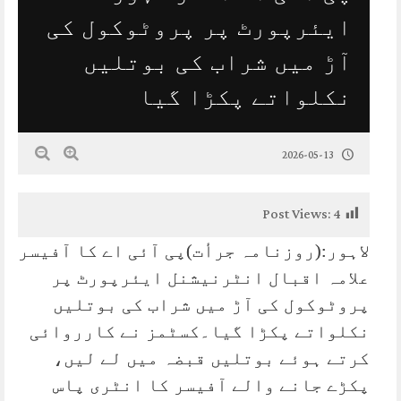
ایئرپورٹ پر پروٹوکول کی
آڑ میں شراب کی بوتلیں
نکلواتے پکڑا گیا
2026-05-13
Post Views:
4
لاہور:(روزنامہ جرأت)پی آئی اے کا آفیسر
علامہ اقبال انٹرنیشنل ایئرپورٹ پر
پروٹوکول کی آڑ میں شراب کی بوتلیں
نکلواتے پکڑا گیا۔کسٹمز نے کارروائی
کرتے ہوئے بوتلیں قبضہ میں لے لیں،
پکڑے جانے والے آفیسر کا انٹری پاس