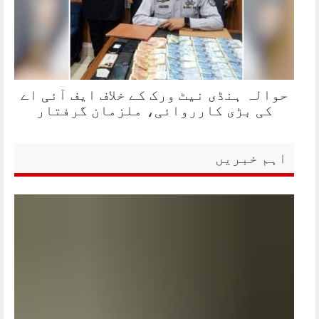
حوالہ ہنڈی نیٹ ورک کے خلاف ایف آئی اے
کی بڑی کارروائی، ملزمان گرفتار
اہم خبریں