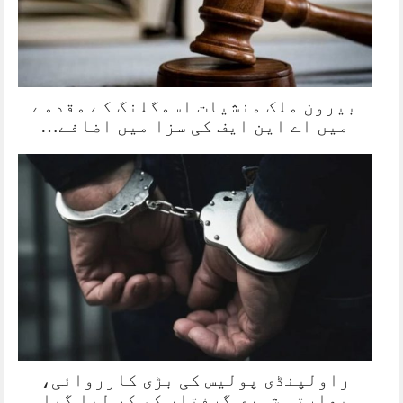
بیرون ملک منشیات اسمگلنگ کے مقدمے
میں اے این ایف کی سزا میں اضافے…
راولپنڈی پولیس کی بڑی کارروائی،
بھارتی شہری گرفتار کو کر لیا گیا