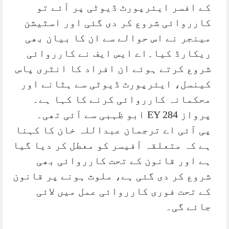
کے افسر ایئرپورٹ ڈیوٹی پر آئے تو
کارروائی شروع کر دی گئی اور اسٹیشن
مینجر نے اس حوالے سے ان کا بیان بھی
ریکارڈ کیا۔اے ایس ایف نے کارروائی
شروع کرتے ہوئے ان افراد کا انٹری پاس
کینسل، ایئرپورٹ ڈیوٹی سے ہٹانے اور
محکمانہ کارروائی کرنے کا کہا ہے۔
پرواز EY 284 ابو ظہبی سے آئی تھی۔
پی آئی اے ترجمان عبداللہ خان کا کہنا
ہے کہ متعلقہ آفیسر کو معطل کر دیا گیا
ہے اور قانون کے تحت کارروائی بھی
شروع کر دی گئی ہے، ملوث ہونے پر قانون
کے تحت فوری کارروائی عمل میں لائی
جائے گی۔