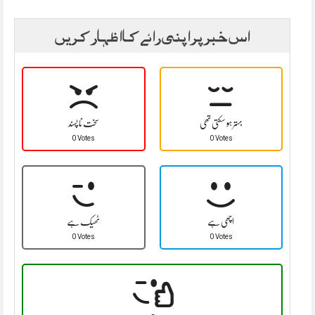
اس خبر پر اپنی رائے کا اظہار کریں
بہتر ہو سکتی تھی
سخت نا پسند
0 Votes
0 Votes
اچھی ہے
ٹھیک ہے
0 Votes
0 Votes