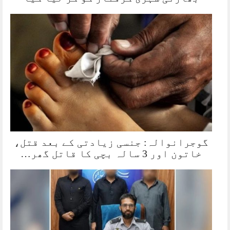
گوجرانوالہ: جنسی زیادتی کے بعد قتل،
خاتون اور 3 سالہ بچی کا قاتل گھر…