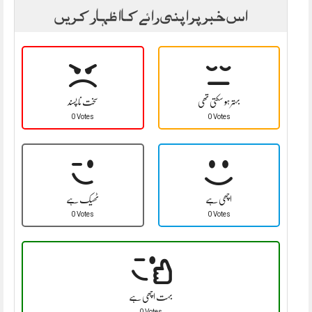
اس خبر پر اپنی رائے کا اظہار کریں
بہتر ہو سکتی تھی
سخت نا پسند
0 Votes
0 Votes
اچھی ہے
ٹھیک ہے
0 Votes
0 Votes
بہت اچھی ہے
0 Votes