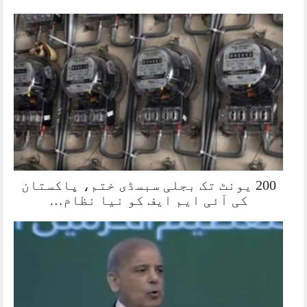
200 یونٹ تک بجلی سبسڈی ختم، پاکستان
کی آئی ایم ایف کو نیا نظام…