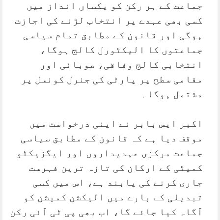
جماعت کے ہر رکن کو یکساں انداز میں
کسی بھی عہدے پر انتخاب لڑنے کی اجازت
ہوگی اور قانون کے مطابق تمام سیاسی
جماعتوں کا الیکٹورل کالج ہوگا،
انتخابی کالج وفاقی، صوبائی اور
مقامی سطح پر پارٹی کی جنرل کونسل پر
مشتمل ہوگا۔
اکبر ایس بابر نے اپنی درخواست میں
موقف دیا ہے کہ قانون کے مطابق سیاسی
جماعت مرکزی عہدیداروں اور ایگزیکٹو
کمیٹی کے ارکان کی تازہ ترین فہرست
جاری کرنے کی پابند ہے، اس میں کسی
تبدیلی کے بارے میں الیکشن کمیشن کو
آگاہ کیا جائے گا، اب بھی پی ٹی آئی رکن