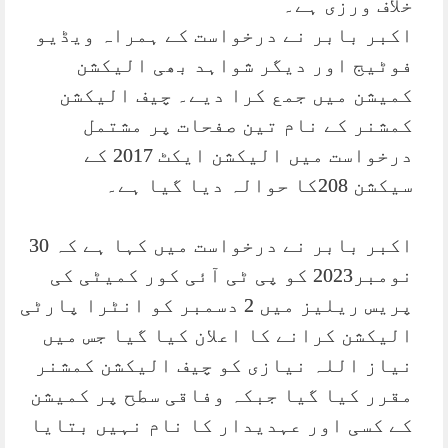
خلاف ورزی ہے۔
اکبر بابر نے درخواست کے ہمراہ ویڈیو
فوٹیج اور دیگر شواہد بھی الیکشن
کمیشن میں جمع کرا دیے۔ چیف الیکشن
کمشنر کے نام تین صفحات پر مشتمل
درخواست میں الیکشن ایکٹ 2017 کے
سیکشن 208کا حوالہ دیا گیا ہے۔
اکبر بابر نے درخواست میں کہا ہے کہ 30
نومبر2023 کو پی ٹی آئی کور کمیٹی کی
پریس ریلیز میں 2 دسمبر کو انٹرا پارٹی
الیکشن کرانے کا اعلان کیا گیا جس میں
نیاز اللہ نیازی کو چیف الیکشن کمشنر
مقرر کیا گیا جبکہ وفاقی سطح پر کمیشن
کے کسی اور عہدیدار کا نام نہیں بتایا