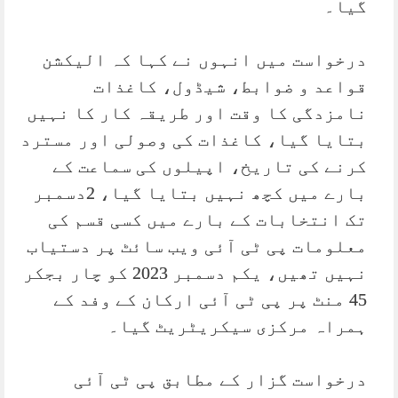
گیا۔
درخواست میں انہوں نے کہا کہ الیکشن
قواعد و ضوابط، شیڈول، کاغذات
نامزدگی کا وقت اور طریقہ کار کا نہیں
بتایا گیا، کاغذات کی وصولی اور مسترد
کرنے کی تاریخ، اپیلوں کی سماعت کے
بارے میں کچھ نہیں بتایا گیا، 2دسمبر
تک انتخابات کے بارے میں کسی قسم کی
معلومات پی ٹی آئی ویب سائٹ پر دستیاب
نہیں تھیں، یکم دسمبر 2023 کو چار بجکر
45 منٹ پر پی ٹی آئی ارکان کے وفد کے
ہمراہ مرکزی سیکریٹریٹ گیا۔
درخواست گزار کے مطابق پی ٹی آئی