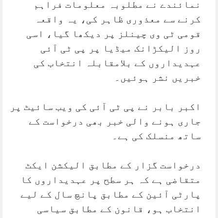
نمائندے نے مطلوبہ معلومات فراہم
کرنے سے معذوری ظاہر کی، یہ واقعہ
قومی ٹی وی چینلز پر دیکھا گیا، اسی
روز الیکڑانک میڈیا پر پی ٹی آئی
عہدیداروں کے بلامقابلہ انتخاب کی
خبریں نشر ہوئیں۔
اکبر بابر نے پی ٹی آئی کی ویب سائیٹ پر
جاری ہونے والی خبر بھی درخواست کے
ساتھ منسلک کی ہے۔
درخواست گزار کے مطابق الیکشن ایکٹ
متقاضی ہے کہ ہر سطح پر عہدیداروں کا
پارٹی آئین کے مطابق پانچ سال کے لیے
انتخاب ہو، قانون کے مطابق سیاسی