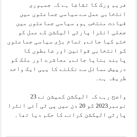
فریم ورک کا تقاضا ہے کہ جمہوری
انتخابی عمل سے سیاسی جماعتوں میں
قیادت منتخب ہو، سیاسی جماعتوں میں
جعلی انٹرا پارٹی الیکشن کے عمل کو
ختم کیا جائے، تمام بڑی سیاسی جماعتوں
کو انتخابی قوانین اور ضابطوں کا
پابند بنایا جائے، معاشرے اور ملک کو
درپیش مسائل سے نکلنے کا یہی ایک واحد
طریقہ ہے۔
واضح رہے کہ الیکشن کمیشن نے 23
نومبر2023 کو 20 دن میں پی ٹی آئی انٹرا
پارٹی الیکشن کرانے کا حکم دیا تھا۔