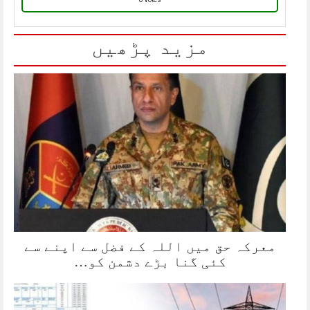
مزید پڑھیں
معرکہ حق میں اللہ کے فضل سے اپنے سے
کئی گنا بڑے دشمن کو…