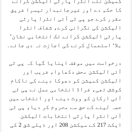
کمیشن نئے انٹرا پارٹی الیکشن کرانے
کا حکم دے اور غیرجانبدار تیسرا فریق
مقرر کرے جو پی ٹی آئی انٹرا پارٹی
الیکشن کی نگرانی کرے، شفاف انٹرا
پارٹی الیکشن کرانے تک انتخابی نشان’
بلا‘ استعمال کرنے کی اجازت نہ دی جائے۔
درخواست میں موقف اپنایا گیا کہ پی ٹی
آئی الیکشن محض دکھاوا، فریب اور
الیکشن کمیشن کو دھوکا دینے کی ناکام
کوشش تھی، فراڈ انتخابی عمل نے پی ٹی
آئی ارکان کو ووٹ دینے اور انتخاب میں
حصہ لینے کے حق سے محروم کر دیا، پی ٹی
آئی انٹرا پارٹی انتخابات الیکشن
ایکٹ 217 کے سیکشن 208 اور ذیلی شق 2 کی