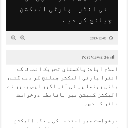
آئی انٹرا پارٹی الیکشن
چیلنج کر دیے
2023-12-05
Post Views:
24
اسلام آباد: پاکستان تحریک انصاف کے
انٹرا پارٹی الیکشن چیلنج کر دیے گئے،
بانی رہنما پی ٹی آئی اکبر ایس بابر نے
الیکشن کمیشن میں باضابطہ درخواست
دائر کر دی۔
درخواست میں استدعا کی ہے کہ الیکشن