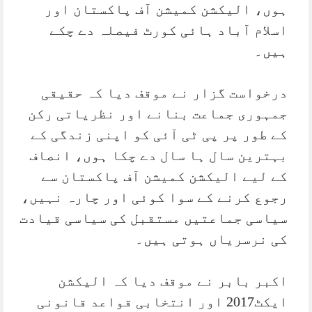
ہوں، الیکشن کمیشن آف پاکستان اور
اسلام آباد ہائی کورٹ فیصلہ دے چکے
ہیں۔
درخواست گزار نے موقف دیا کہ حقیقی
جمہوری جماعت بنانے اور نظریاتی رکن
کے طور پر پی ٹی آئی کو اپنی زندگی کے
بہترین سال ہا سال دے چکا ہوں، انصاف
کے لیے الیکشن کمیشن آف پاکستان سے
رجوع کرنے کے سوا کوئی اور چارہ نہیں،
سیاسی جماعتیں مستقبل کی سیاسی قیادت
کی نرسریاں ہوتی ہیں۔
اکبر بابر نے موقف دیا کہ الیکشن
ایکٹ2017 اور انتخابی قواعد قانونی