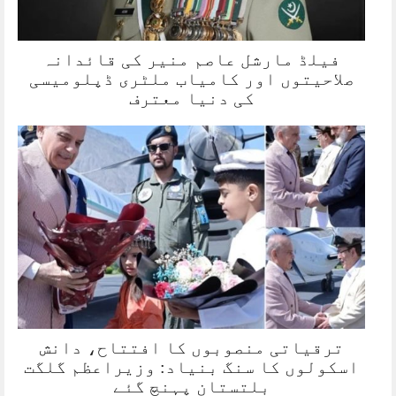
فیلڈ مارشل عاصم منیر کی قائدانہ
صلاحیتوں اور کامیاب ملٹری ڈپلومیسی
کی دنیا معترف
ترقیاتی منصوبوں کا افتتاح، دانش
اسکولوں کا سنگ بنیاد: وزیراعظم گلگت
بلتستان پہنچ گئے