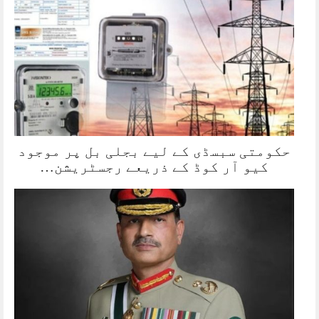
حکومتی سبسڈی کے لیے بجلی بل پر موجود
کیو آر کوڈ کے ذریعے رجسٹریشن…