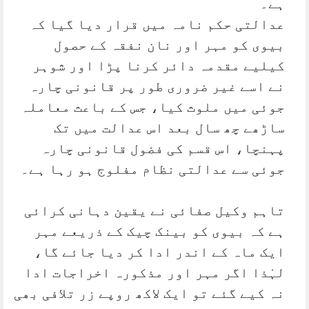
ہے۔
عدالتی حکم نامہ میں قرار دیا گیا کہ
بیوی کو مہر اور نان نفقہ کے حصول
کیلیے مقدمہ دائر کرنا پڑا اور شوہر
نے اسے غیر ضروری طور پر قانونی چارہ
جوئی میں ملوث کیا، جس کے باعث معاملہ
ساڑھے چھ سال بعد اس عدالت میں تک
پہنچا، اس قسم کی فضول قانونی چارہ
جوئی سے عدالتی نظام مفلوج ہو رہا ہے۔
تاہم وکیل صفائی نے یقین دہانی کرائی
ہے کہ بیوی کو بینک چیک کے ذریعے مہر
ایک ماہ کے اندر ادا کر دیا جائے گا،
لہٰذا اگر مہر اور مذکورہ اخراجات ادا
نہ کیے گئے تو ایک لاکھ روپے زر تلافی بھی