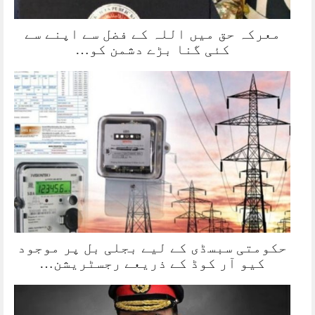
معرکہ حق میں اللہ کے فضل سے اپنے سے
کئی گنا بڑے دشمن کو…
حکومتی سبسڈی کے لیے بجلی بل پر موجود
کیو آر کوڈ کے ذریعے رجسٹریشن…