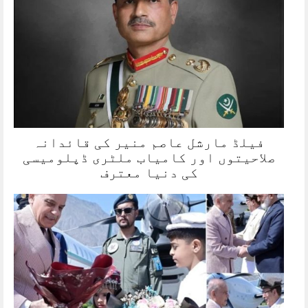
فیلڈ مارشل عاصم منیر کی قائدانہ
صلاحیتوں اور کامیاب ملٹری ڈپلومیسی
کی دنیا معترف