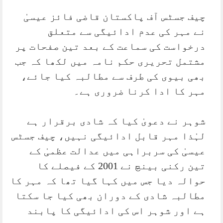
چیف جسٹس آف پاکستان قاضی فائز عیسیٰ
نے مہر کی عدم ادائیگی سے متعلق
درخواست کی سماعت کے بعد تین صفحات پر
مشتمل تحریری حکم نامہ میں لکھا کہ جب
بھی بیوی کی طرف سے مطالبہ کیا جائے،
مہر کا ادا کرنا ضروری ہے۔
شوہر نے دعویٰ کیا کہ شادی برقرار ہے
لہٰذا مہر قابل ادائیگی نہیں، چیف جسٹس
عیسیٰ کی سربراہی میں عدالت عظمیٰ کے
تین رکنی بینچ نے 2001 کے فیصلے کا
حوالہ دیا جس میں کہا گیا تھا کہ مہر کا
مطالبہ شادی کے دوران بھی کیا جا سکتا
ہے اور شوہر اس کی ادائیگی کا پابند