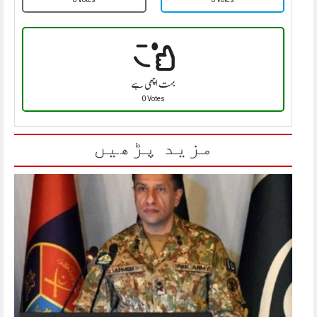
بہت اچھی ہے
0 Votes
مزید پڑھیں