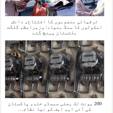
ترقیاتی منصوبوں کا افتتاح، دانش
اسکولوں کا سنگ بنیاد: وزیراعظم گلگت
بلتستان پہنچ گئے
200 یونٹ تک بجلی سبسڈی ختم، پاکستان
کی آئی ایم ایف کو نیا نظام…