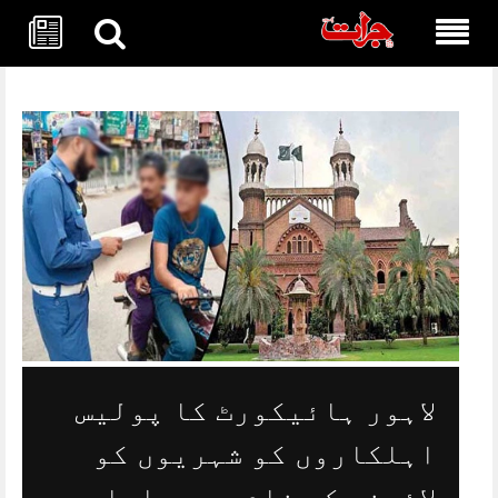
Skip
to
content
لاہور ہائیکورٹ کا پولیس
اہلکاروں کو شہریوں کو
لائسنس کے نام پر ہراساں