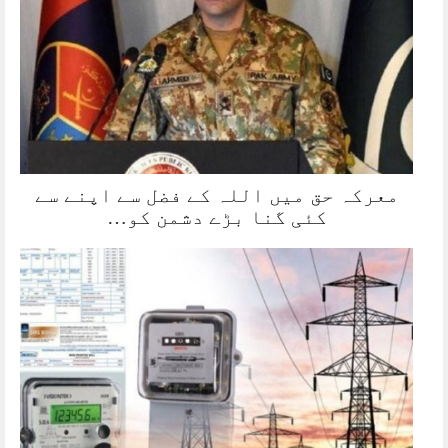
معرکہ حق میں اللہ کے فضل سے اپنے سے
کئی گنا بڑے دشمن کو…