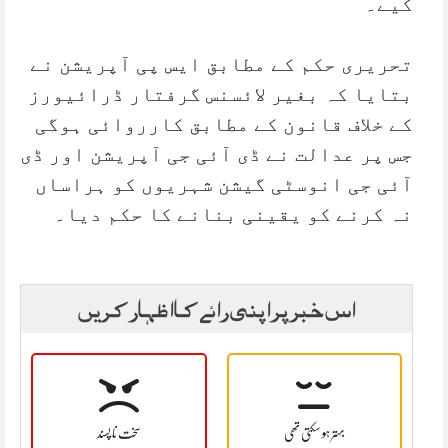
کیے۔
تحریری حکم کے مطابق ایس پی آپریشن نے
بتایا کہ بغیر لائسنس گرفتار ڈرائیورز
کے خلاف قانون کے مطابق کارروائی ہوگی
جس پر عدالت نے ڈی آئی جی آپریشن اور ڈی
آئی جی انوسٹی گیشن شہریوں کو ہراساں
نہ کرنے کو یقینی بنانے کا حکم دیا۔
اس خبر پر اپنی رائے کا اظہار کریں
بہتر ہو سکتی تھی
سخت نا پسند