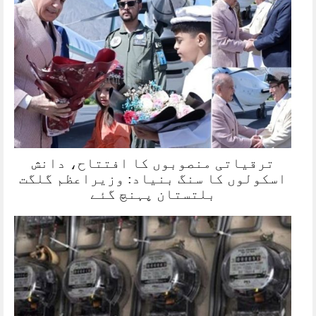
ترقیاتی منصوبوں کا افتتاح، دانش
اسکولوں کا سنگ بنیاد: وزیراعظم گلگت
بلتستان پہنچ گئے