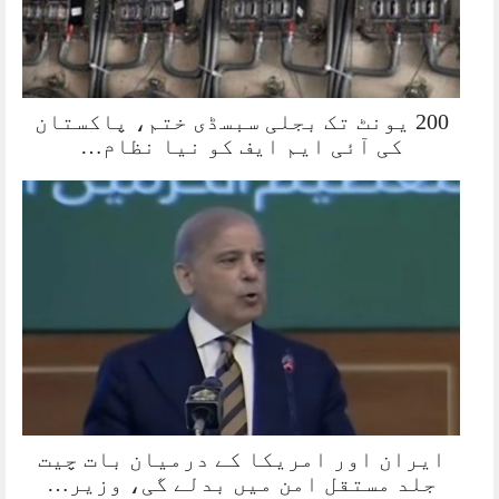
200 یونٹ تک بجلی سبسڈی ختم، پاکستان
کی آئی ایم ایف کو نیا نظام…
ایران اور امریکا کے درمیان بات چیت
جلد مستقل امن میں بدلے گی، وزیر…