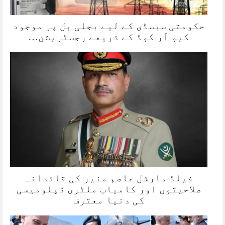
حکومتی سبسڈی کے لیے بجلی بل پر موجود
کیو آر کوڈ کے ذریعے رجسٹریشن…
فیلڈ مارشل عاصم منیر کی قائدانہ
صلاحیتوں اور کامیاب ملٹری ڈپلومیسی
کی دنیا معترف