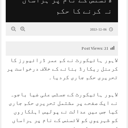
نہ کرنے کا حکم
2023-12-06
Post Views:
21
لاہور ہائیکورٹ نے کم عمر ڈرائیورز کا
کرمنل ریکارڈ بنانے کے خلاف درخواست پر
تحریری حکم جاری کردیا۔
لاہور ہائیکورٹ کے جسٹس علی ضیا باجوہ
نے ایک صفحے پر مشتمل تحریری حکم جاری
کیا جس میں عدالت نے پولیس اہلکاروں
کو شہریوں کو لائسنس کے نام پر ہراساں