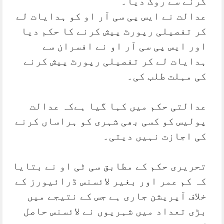
کرنے سے روک دیا۔
عدالت نے ایس پی سی آر او کو ہدایات لے
کر تفصیلی رپورٹ پیش کرنے کا حکم دیا
اور ایس پی سی آر او نے افسران سے
ہدایات لے کر تفصیلی رپورٹ پیش کرنے
کی مہلت طلب کی۔
عدالتی حکم میں کہا گیا ہےکہ عدالت
پولیس کو کسی بھی شہری کو ہراساں کرنے
کی اجازت نہیں دیتی۔
تحریری حکم کے مطابق سی ٹی او نے بتایا
کہ کم عمر اور بغیر لائسنس ڈرائیورز کے
خلاف آپریشن جاری ہے جس کے نتیجے میں
بڑی تعداد میں شہریوں نے لائسنس حاصل