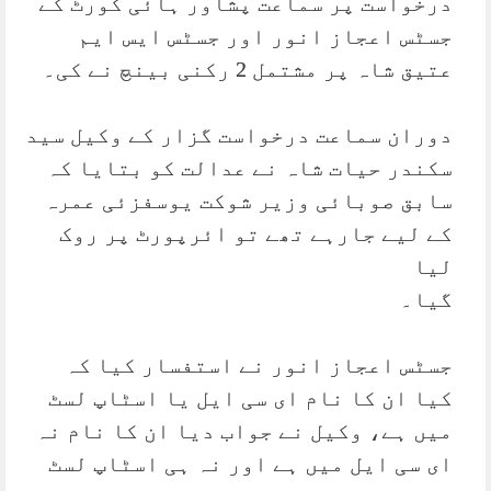
درخواست پر سماعت پشاور ہائی کورٹ کے
جسٹس اعجاز انور اور جسٹس ایس ایم
عتیق شاہ پر مشتمل 2 رکنی بینچ نے کی۔
دوران سماعت درخواست گزار کے وکیل سید
سکندر حیات شاہ نے عدالت کو بتایا کہ
سابق صوبائی وزیر شوکت یوسفزئی عمرہ
کے لیے جارہے تھے تو ائرپورٹ پر روک
لیا
گیا۔
جسٹس اعجاز انور نے استفسار کیا کہ
کیا ان کا نام ای سی ایل یا اسٹاپ لسٹ
میں ہے، وکیل نے جواب دیا ان کا نام نہ
ای سی ایل میں ہے اور نہ ہی اسٹاپ لسٹ