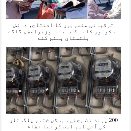
ترقیاتی منصوبوں کا افتتاح، دانش
اسکولوں کا سنگ بنیاد: وزیراعظم گلگت
بلتستان پہنچ گئے
200 یونٹ تک بجلی سبسڈی ختم، پاکستان
کی آئی ایم ایف کو نیا نظام…