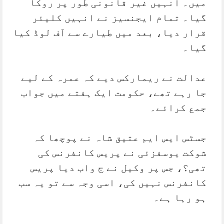
میں۔ انہیں غیر قانونی طور پر روکا
گیا۔ تمام ایجنسیز نے انہیں کلیئر
قرار دیا، بعد میں طیارے سے آف لوڈ کیا
گیا۔
عدالت نے ریمارکس دیے کہ عمرہ کے لیے
جا رہے تھے، حکومت ایک ہفتے میں جواب
جمع کرائے۔
جسٹس ایس ایم عتیق شاہ نے پوچھا کہ
شوکت یوسفزئی نے پریس کانفرنس کی
تھی؟، جس پر وکیل نے ج واب دیا پریس
کانفرنس نہیں کی، اسی وجہ سے تو یہ سب
ہو رہا ہے۔