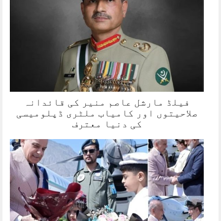
فیلڈ مارشل عاصم منیر کی قائدانہ
صلاحیتوں اور کامیاب ملٹری ڈپلومیسی
کی دنیا معترف