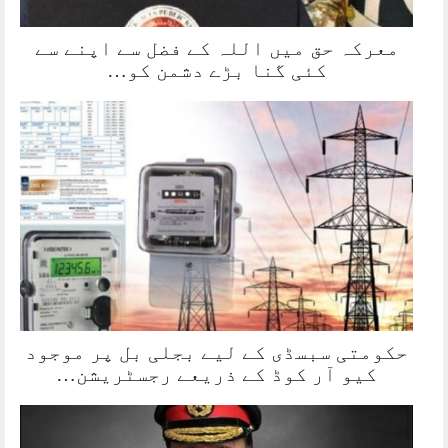
معرکہ حق میں اللہ کے فضل سے اپنے سے
کئی گنا بڑے دشمن کو…
حکومتی سبسڈی کے لیے بجلی بل پر موجود
کیو آر کوڈ کے ذریعے رجسٹریشن…