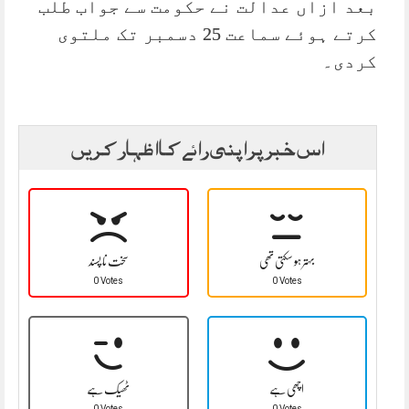
بعد ازاں عدالت نے حکومت سے جواب طلب
کرتے ہوئے سماعت 25 دسمبر تک ملتوی
کردی۔
اس خبر پر اپنی رائے کا اظہار کریں
بہتر ہو سکتی تھی
سخت نا پسند
0 Votes
0 Votes
اچھی ہے
ٹھیک ہے
0 Votes
0 Votes