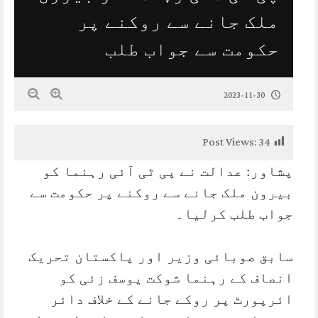
ملک جانے سے روکنے پر
حکومت سے جواب طلب
2023-11-30
Post Views:
34
پشاور: عدالت نے پی ٹی آئی رہنما کو
بیرون ملک جانے سے روکنے پر حکومت سے
جواب طلب کرلیا۔
سابق صوبائی وزیر اور پاکستان تحریک
انصاف کے رہنما شوکت یوسف زئی کو
ائرپورٹ پر روکے جانے کے خلاف دائر