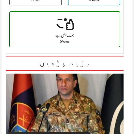
بہت اچھی ہے
0 Votes
مزید پڑھیں