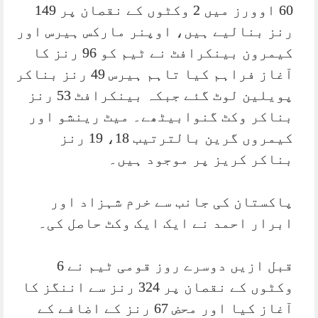
60 اوورز میں 2 وکٹوں کے نقصان پر 149
رنز بنالیے ہیں، اوپنر مارکس ہیرس اور
کیمرون بینکرافٹ نے ٹیم کو 96 رنز کا
آغاز فراہم کیا تاہم ہیرس 49 رنز بناکر
پویلین لوٹ گئے جبکہ بینکرافٹ 53 رنز
بناکر وکٹ گنوابیٹھے۔ میٹ رینشو اور
کیمروں گرین بالترتیب 18، 19 رنز
بناکر کریز پر موجود ہیں۔
پاکستان کی جانب سے خرم شہزاد اور
ابرار احمد نے ایک ایک وکٹ حاصل کی۔
قبل ازیں دوسرے روز قومی ٹیم نے 6
وکٹوں کے نقصان پر 324 رنز سے اننگز کا
آغاز کیا اور محض 67 رنز کے اضافے کے