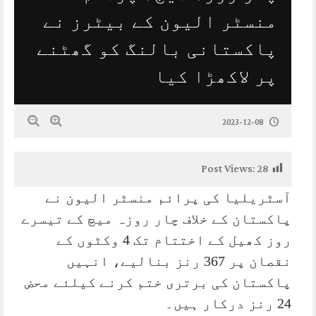
منسٹر الیون کے بیٹرز نے
پاکستانی بالنگ کو گھٹنے
پر لاکھڑا کیا
2023-12-08
Post Views:
28
آسٹریلیا کی پرائم منسٹر الیون نے
پاکستان کے خلاف چار روزہ میچ کے تیسرے
روز کھیل کے اختتام تک 4 وکٹوں کے
نقصان پر 367 رنز بنالیے، انہیں
پاکستان کی برتری ختم کرنے کیلئے محض
24 رنز درکار ہیں۔