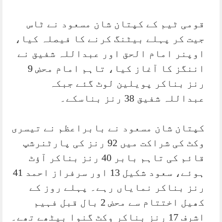
قومی ٹیم کے کپتان شان مسعود نے ٹاس
جیت کر پہلے بیٹنگ کرنے کا فیصلہ کیا،
اوپنر امام الحق اور عبداللہ شفیق نے
اننگز کا آغاز کیا، تاہم امام محض 9
رنز بناکر پویلین لوٹ گئے جبکہ
عبداللہ شفیق 38 رنز بناسکے۔
کپتان شان مسعود نے بابراعظم نے تیسری
وکٹ کی شراکت میں 92 رنز کی پارٹنرشپ
قائم کی تاہم بابر 40 رنز بناکر آؤٹ
ہوئے، سعود شکیل 13 اور سرفراز احمد 41
رنز بناکر نمایاں رہے۔ پہلے روز کے
کھیل اختتام سے محض 2 بال قبل فہیم
اشرف 17 رنز بناکر وکٹ گنوا بیٹھے تھے۔