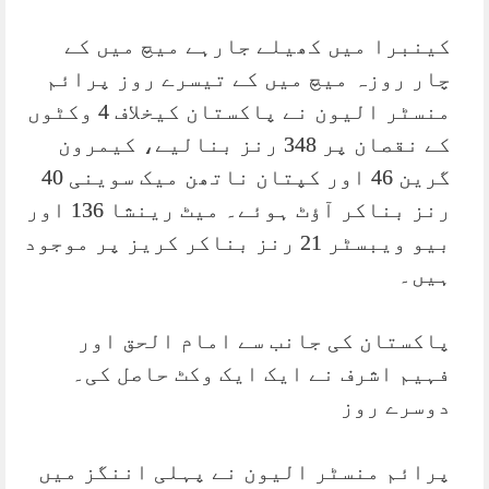
کینبرا میں کھیلے جارہے میچ میں کے
چار روزہ میچ میں کے تیسرے روز پرائم
منسٹر الیون نے پاکستان کیخلاف 4 وکٹوں
کے نقصان پر 348 رنز بنالیے، کیمرون
گرین 46 اور کپتان ناتھن میک سوینی 40
رنز بناکر آؤٹ ہوئے۔ میٹ رینشا 136 اور
بیو ویبسٹر 21 رنز بناکر کریز پر موجود
ہیں۔
پاکستان کی جانب سے امام الحق اور
فہیم اشرف نے ایک ایک وکٹ حاصل کی۔
دوسرے روز
پرائم منسٹر الیون نے پہلی اننگز میں