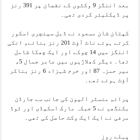
بعد اننگز 9 وکٹوں کے نقصان پر 391 رنز
پر ڈیکلیئر کردی تھی۔
کپتان شان مسعود نے ڈبل سینچری اسکور
کرتے ہوئے ناٹ آؤٹ 201 رنز بنائے، انکی
اننگز میں 14 چوکے اور ایک چھکا شامل
تھا۔ دیگر کھلاڑیوں میں عامر جمال 5،
میر حمزہ 87 اور خرم شہزاد 6 رنز بناکر
آؤٹ ہوئے تھے۔
پرائم منسٹر الیون کی جانب سے جارڈن
بکنگھم نے 5 جبکہ مارک اسکیڈی اور ٹوڈ
مرفی نے ایک ایک وکٹ حاصل کی تھی۔
پہلے روز