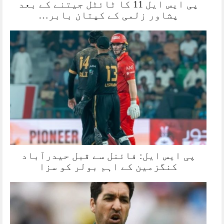
پی ایس ایل 11 کا ٹائٹل جیتنے کے بعد
پشاور زلمی کے کپتان بابر…
پی ایس ایل: فائنل سے قبل حیدرآباد
کنگزمین کے اہم بولر کو سزا