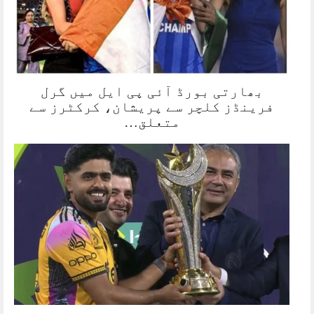
بھارتی بورڈ آئی پی ایل میں گرل
فرینڈز کلچر سے پریشان، کرکٹرز سے
متعلق…