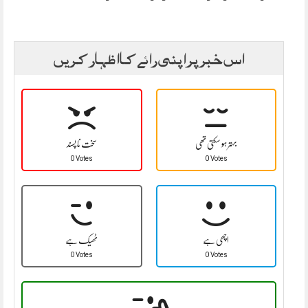
اس خبر پر اپنی رائے کا اظہار کریں
بہتر ہو سکتی تھی
سخت نا پسند
0 Votes
0 Votes
اچھی ہے
ٹھیک ہے
0 Votes
0 Votes