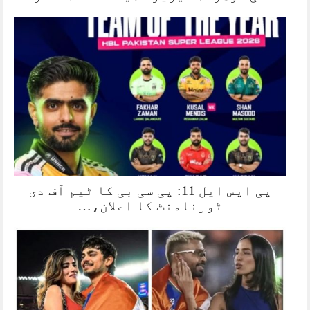
پی ایس ایل 11: پی سی بی کا ٹیم آف دی
ٹورنامنٹ کا اعلان،…