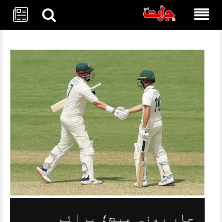
Skip
to
content
چار روزہ میچ؛ پرائم