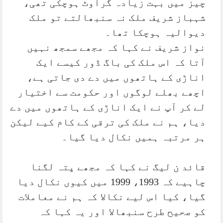
چیز میں بہت زیادہ گراوٹ ہوچکی تھی،
شہباز شریف ملک نہ سنبھالتے تو ملک
دیوالیہ ہوچکا تھا۔
نواز شریف نے کہا کہ مجھے سمجھ نہیں
آتا کہ اس ملک کی باگ ڈور کیسے ایک
اناڑی کے ہاتھوں میں دے دی جاتی ہے،
اچھے بھلے لوگوں اور حکومت سے اختیار
لے کر آپ نے ایک اناڑی کے ہاتھوں میں دے
دیا، ہم نے ملک کی ترقی کے کام کیے لیکن
ہر مرتبہ ہمیں نکال دیا گیا۔
قائد ن لیگ نے کہا کہ مجھے پتہ لگنا
چاہیے کہ 1993، 1999 میں کیوں نکال دیا
گیا، کیا اس لیے نکالا کہ ہم نے معاملات
کو صحیح طرح سنبھالا اور یہ کہا کہ