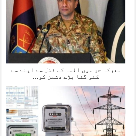
معرکہ حق میں اللہ کے فضل سے اپنے سے
کئی گنا بڑے دشمن کو…