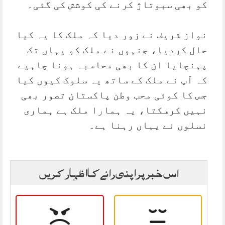
کو بھی سبوتاژ کرنے کی کوشش کی گئی۔
نواز شریف نے زور دیا کہ ملک کا یہ کیا
حال کردیا، جنہوں نے ملک کو یہاں تک
پہنچایا ان کا بھی محاسبہ ہونا چاہیے
کہ آپ نے ملک کے ساتھ یہ سلوک کیوں کیا
جس کا کوئی محب وطن پاکستان تصور بھی
نہیں کرسکتا، یہ ہمارا ملک ہے ہماری
نسلوں نے یہاں رہنا ہے۔
اس خبر پر اپنی رائے کا اظہار کریں