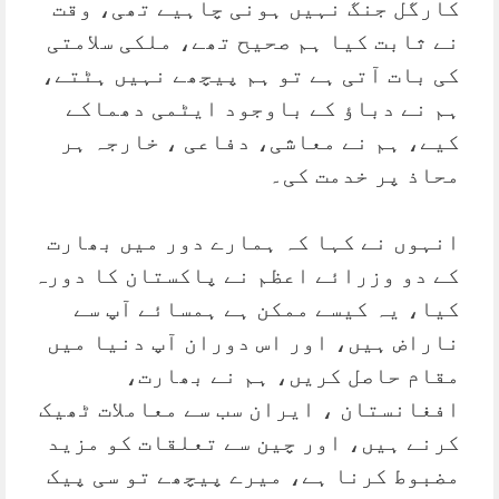
کارگل جنگ نہیں ہونی چاہیے تھی، وقت
نے ثابت کیا ہم صحیح تھے، ملکی سلامتی
کی بات آتی ہے تو ہم پیچھے نہیں ہٹتے،
ہم نے دباؤ کے باوجود ایٹمی دھماکے
کیے، ہم نے معاشی، دفاعی ، خارجہ ہر
محاذ پر خدمت کی۔
انہوں نے کہا کہ ہمارے دور میں بھارت
کے دو وزرائے اعظم نے پاکستان کا دورہ
کیا، یہ کیسے ممکن ہے ہمسائے آپ سے
ناراض ہیں، اور اس دوران آپ دنیا میں
مقام حاصل کریں، ہم نے بھارت،
افغانستان ، ایران سب سے معاملات ٹھیک
کرنے ہیں، اور چین سے تعلقات کو مزید
مضبوط کرنا ہے، میرے پیچھے تو سی پیک