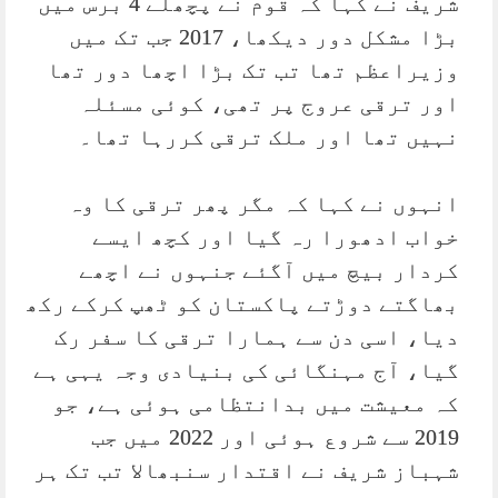
شریف نے کہا کہ قوم نے پچھلے 4 برس میں
بڑا مشکل دور دیکھا، 2017 جب تک میں
وزیراعظم تھا تب تک بڑا اچھا دور تھا
اور ترقی عروج پر تھی، کوئی مسئلہ
نہیں تھا اور ملک ترقی کررہا تھا۔
انہوں نے کہا کہ مگر پھر ترقی کا وہ
خواب ادھورا رہ گیا اور کچھ ایسے
کردار بیچ میں آگئے جنہوں نے اچھے
بھاگتے دوڑتے پاکستان کو ٹھپ کرکے رکھ
دیا، اسی دن سے ہمارا ترقی کا سفر رک
گیا، آج مہنگائی کی بنیادی وجہ یہی ہے
کہ معیشت میں بدانتظامی ہوئی ہے، جو
2019 سے شروع ہوئی اور 2022 میں جب
شہباز شریف نے اقتدار سنبھالا تب تک ہر