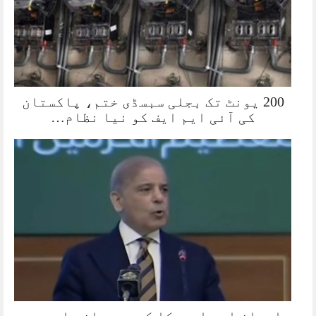
200 یونٹ تک بجلی سبسڈی ختم، پاکستان
کی آئی ایم ایف کو نیا نظام…
ایران اور امریکا کے درمیان بات چیت