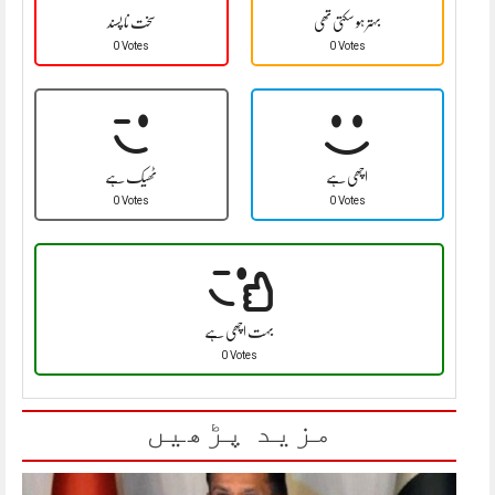
بہتر ہو سکتی تھی
سخت نا پسند
0 Votes
0 Votes
اچھی ہے
ٹھیک ہے
0 Votes
0 Votes
بہت اچھی ہے
0 Votes
مزید پڑھیں