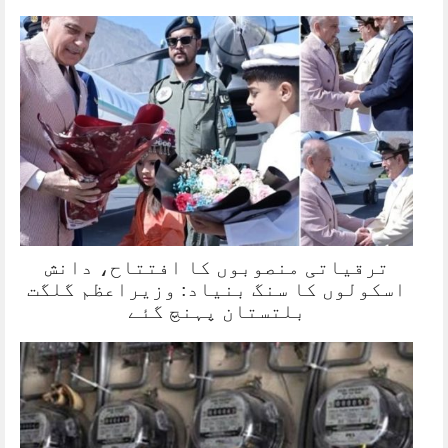
ترقیاتی منصوبوں کا افتتاح، دانش
اسکولوں کا سنگ بنیاد: وزیراعظم گلگت
بلتستان پہنچ گئے