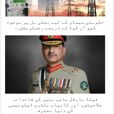
حکومتی سبسڈی کے لیے بجلی بل پر موجود
کیو آر کوڈ کے ذریعے رجسٹریشن…
فیلڈ مارشل عاصم منیر کی قائدانہ
صلاحیتوں اور کامیاب ملٹری ڈپلومیسی
کی دنیا معترف