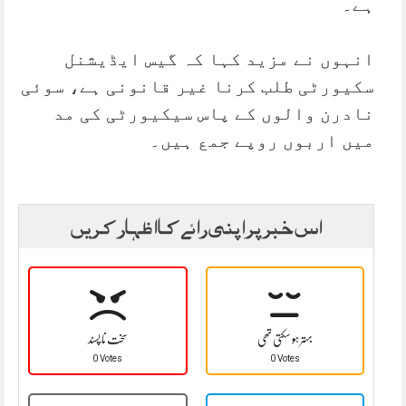
ہے۔
انہوں نے مزید کہا کہ گیس ایڈیشنل
سکیورٹی طلب کرنا غیر قانونی ہے، سوئی
نادرن والوں کے پاس سیکیورٹی کی مد
میں اربوں روپے جمع ہیں۔
اس خبر پر اپنی رائے کا اظہار کریں
بہتر ہو سکتی تھی
سخت نا پسند
0 Votes
0 Votes