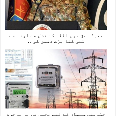
معرکہ حق میں اللہ کے فضل سے اپنے سے
کئی گنا بڑے دشمن کو…
حکومتی سبسڈی کے لیے بجلی بل پر موجود