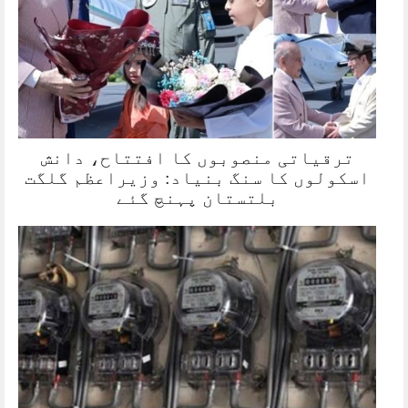
ترقیاتی منصوبوں کا افتتاح، دانش
اسکولوں کا سنگ بنیاد: وزیراعظم گلگت
بلتستان پہنچ گئے