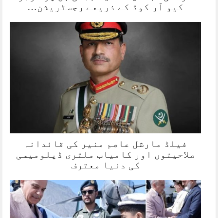
کیو آر کوڈ کے ذریعے رجسٹریشن…
فیلڈ مارشل عاصم منیر کی قائدانہ
صلاحیتوں اور کامیاب ملٹری ڈپلومیسی
کی دنیا معترف