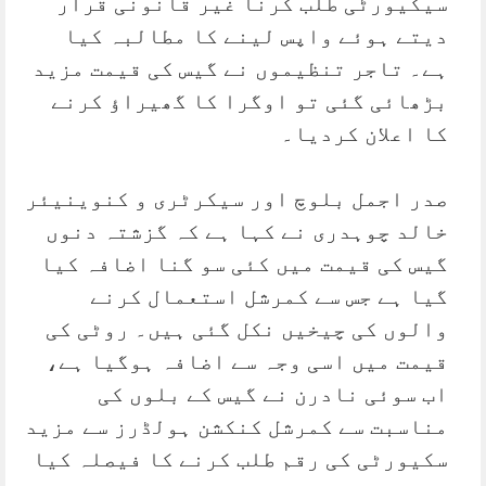
سیکیورٹی طلب کرنا غیر قانونی قرار
دیتے ہوئے واپس لینے کا مطالبہ کیا
ہے۔ تاجر تنظیموں نے گیس کی قیمت مزید
بڑھائی گئی تو اوگرا کا گھیراؤ کرنے
کا اعلان کردیا۔
صدر اجمل بلوچ اور سیکرٹری و کنوینیئر
خالد چوہدری نے کہا ہے کہ گزشتہ دنوں
گیس کی قیمت میں کئی سو گنا اضافہ کیا
گیا ہے جس سے کمرشل استعمال کرنے
والوں کی چیخیں نکل گئی ہیں۔ روٹی کی
قیمت میں اسی وجہ سے اضافہ ہوگیا ہے،
اب سوئی نادرن نے گیس کے بلوں کی
مناسبت سے کمرشل کنکشن ہولڈرز سے مزید
سکیورٹی کی رقم طلب کرنے کا فیصلہ کیا