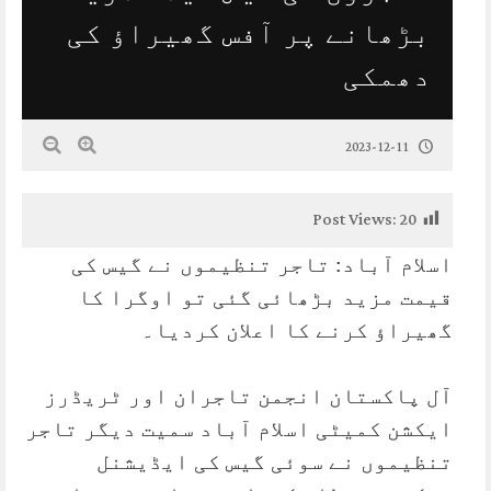
بڑھانے پر آفس گھیراؤ کی
دھمکی
2023-12-11
Post Views:
20
اسلام آباد: تاجر تنظیموں نے گیس کی
قیمت مزید بڑھائی گئی تو اوگرا کا
گھیراؤ کرنے کا اعلان کردیا۔
آل پاکستان انجمن تاجران اور ٹریڈرز
ایکشن کمیٹی اسلام آباد سمیت دیگر تاجر
تنظیموں نے سوئی گیس کی ایڈیشنل