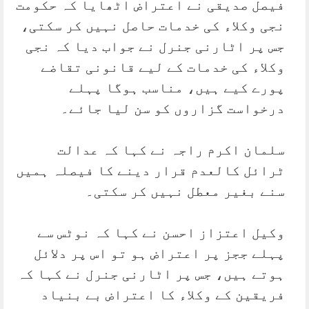
فیصل صدیقی نے اعتراض اٹھایا کہ حکومت
نجی وکلاء کی خدمات حاصل نہیں کر سکتی،
جس پر اٹارنی جنرل نے جواب دیا کہ نجی
وکلاء کی خدمات کے لیے قانونی تقاضے
پورے کیے ہیں، مناسب ہوگا پہلے
درخواست گزاروں کو سن لیا جائے۔
سلمان اکرم راجہ نے کہا کہ عدالت
ٹرائل کالعدم قرار دینے کا فیصلہ ہمیں
سنے بغیر معطل نہیں کر سکتی۔
وکیل اعتزاز احسن نے کہا کہ نوٹس سے
پہلے ججز پر اعتراض ہو تو اس پر دلائل
ہوتے ہیں، جس پر اٹارنی جنرل نے کہا کہ
فریقین کے وکلاء کا اعتراض بے بنیاد