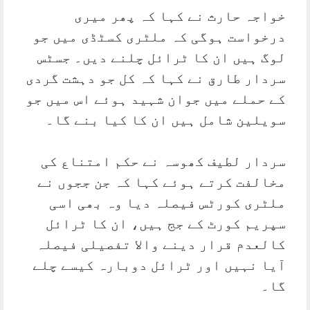
خواجہ حارث نے کہا کہ پھر میری
درخواست ہوگی کہ ملٹری کسٹڈی میں جو
لوگ ہیں ان کا ٹرائل چلنے دیں۔ جسٹس
سردار طارق نے کہا کہ کل جو دہشت گردی
کے حملے میں جوان شہید ہوئے اس میں جو
سویلین شامل ہیں ان کا کیا بنے گا۔
سردار لطیف کھوسہ نے حکم امتناع کی
مخالفت کرتے ہوئے کہا کہ جن ججوں نے
ملٹری کورٹس فیصلہ دیا وہ بھی اسی
سپریم کورٹ کے جج ہیں، ان کا ٹرائل
کالعدم قرار دینے والا تفصیلی فیصلہ
آیا نہیں اور ٹرائل دوبارہ کیسے چلے
گا۔