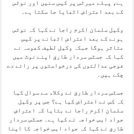
ہے، پہلے میرٹس پر کیس سنیں اور نوٹس
کے بعد اعتراض اٹھایا جا سکتا ہے۔
وکیل سلمان اکرم راجا نے کہا کہ نوٹس
ہونے کے بعد اعتراض اٹھانے پر کیس
متاثر ہوگا جبکہ وکیل لطیف کھوسہ نے
کہا کہ جسٹس سردار طارق اپنے نوٹ میں
فوجی عدالتوں کی درخواستوں پر رائے دے
چکے ہیں۔
جسٹس سردار طارق نے وکلاء سے سوال کیا
کہ کس نے اعتراض کیا ہے؟ جس پر وکیل
سلمان اکرم راجا نے بتایا کہ اعتراض
جواد ایس خواجہ نے کیا ہے۔ جسٹس سردار
طارق نے کہا کہ جواد ایس خواجہ کا اپنا