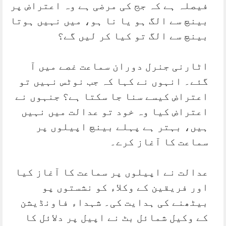
فیصلہ ہے کہ جج کی مرضی ہے وہ اعتراض پر
بینچ سے الگ ہو یا نا ہو، میں نہیں ہوتا
بینچ سے الگ تو کیا کر لیں گے؟
اٹارنی جنرل دوران سماعت غصے میں آ
گئے۔ انہوں نے کہا کہ جب نوٹس نہیں تو
اعتراض کیسے سنا جا سکتا ہے؟ جنہوں نے
اعتراض کیا وہ خود تو عدالت میں نہیں
ہیں، بہتر ہے پہلے بینچ اپیلوں پر
سماعت کا آغاز کرے۔
عدالت نے اپیلوں پر سماعت کا آغاز کیا
اور فریقین کے وکلاء کو نشستوں پو
بیٹھنے کی ہدایت کی۔ شہداء فاونڈیشن
کے وکیل شمائل بٹ نے اپیل پر دلائل کا