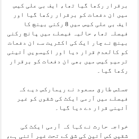
برقرار رکھا گیا تھا، ایف بی علی کیس
میں ان دفعات کو برقرار رکھا گیا اور
ایف بی علی کیس میں 8 رکنی بینچ کا
فیصلہ تھا، حالیہ فیصلے میں پانچ رکنی
بینچ نے چار ایک کی اکثریت سے ان دفعات
کو کالعدم قرار دیا اور اکیسویں آئینی
ترمیم کیس میں بھی ان دفعات کو برقرار
رکھا گیا۔
جسٹس طارق مسعود نے ریمارکس دیے کہ
فیصلے میں آرمی ایکٹ کی شقوں کو غیر
آئینی قرار دے دیا گیا۔
خواجہ حارث نے کہا کہ آرمی ایکٹ کی
شقیں کس آئین کی شق کے تحت غیر آئنی ہے،