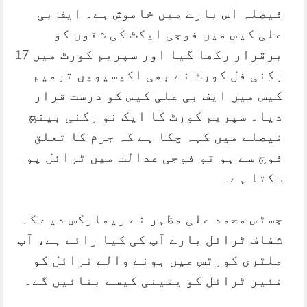
فیصلہ اس بارے میں خاموش ہے۔ ایف بی
علی کیس میں فوجی ایکٹ کی شقوں کو
برقرار رکھا گیا اور سپریم کورٹ میں 17
رکنی فل کورٹ نے بھی اکیسیویں ترمیم
کیس میں ایف بی علی کیس کو درست قرار
دیا۔ سپریم کورٹ کا ایک نو رکنی بینچ
فیصلے میں کہہ چکا ہے کہ جرم کا تعلق
فوج سے ہو تو فوجی عدالت میں ٹرائل پو
سکتا ہے۔
جسٹس محمد علی مظہر نے ریمارکس دیے کہ
شفاف ٹرائل بارے آپ کی کیا رائے ہے، آپ
ملٹری کورٹس میں ہونے والے ٹرائل کو
فئیر ٹرائل کو یقینی کیسے بنائیں گے۔