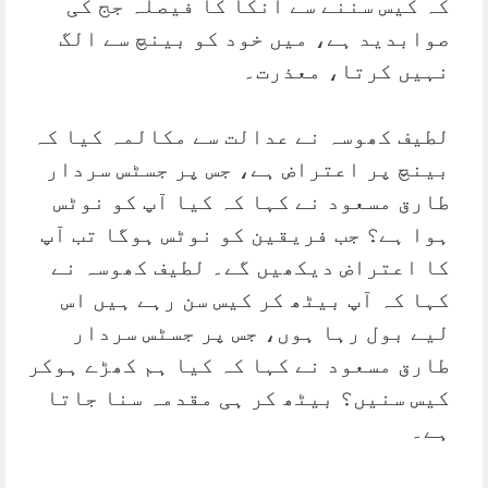
کہ کیس سننے سے انکا کا فیصلہ جج کی
صوابدید ہے، میں خود کو بینچ سے الگ
نہیں کرتا، معذرت۔
لطیف کھوسہ نے عدالت سے مکالمہ کیا کہ
بینچ پر اعتراض ہے، جس پر جسٹس سردار
طارق مسعود نے کہا کہ کیا آپ کو نوٹس
ہوا ہے؟ جب فریقین کو نوٹس ہوگا تب آپ
کا اعتراض دیکھیں گے۔ لطیف کھوسہ نے
کہا کہ آپ بیٹھ کر کیس سن رہے ہیں اس
لیے بول رہا ہوں، جس پر جسٹس سردار
طارق مسعود نے کہا کہ کیا ہم کھڑے ہوکر
کیس سنیں؟ بیٹھ کر ہی مقدمہ سنا جاتا
ہے۔