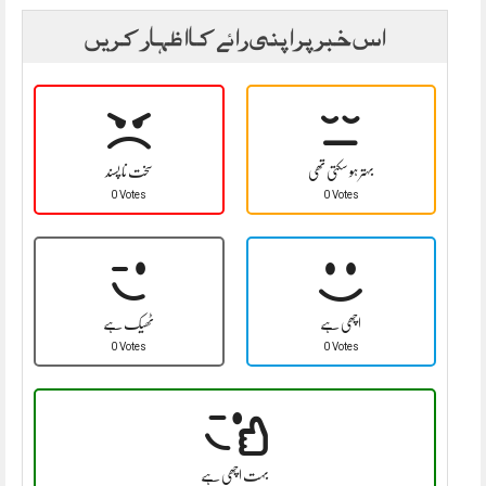
اس خبر پر اپنی رائے کا اظہار کریں
بہتر ہو سکتی تھی
سخت نا پسند
0 Votes
0 Votes
اچھی ہے
ٹھیک ہے
0 Votes
0 Votes
بہت اچھی ہے