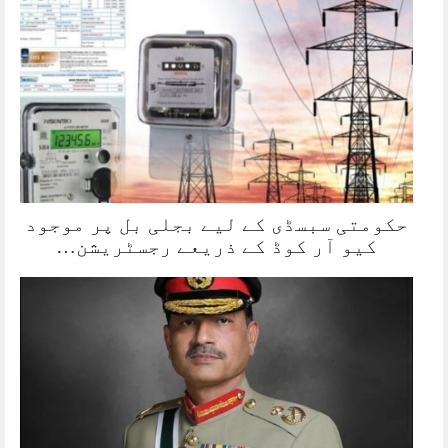
حکومتی سبسڈی کے لیے بجلی بل پر موجود
کیو آر کوڈ کے ذریعے رجسٹریشن…