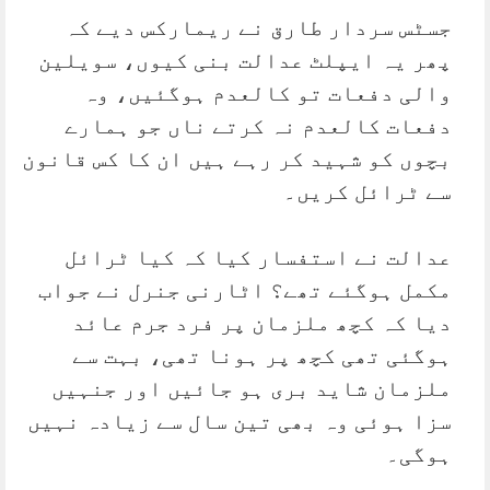
جسٹس سردار طارق نے ریمارکس دیے کہ
پھر یہ ایپلٹ عدالت بنی کیوں، سویلین
والی دفعات تو کالعدم ہوگئیں، وہ
دفعات کالعدم نہ کرتے ناں جو ہمارے
بچوں کو شہید کر رہے ہیں ان کا کس قانون
سے ٹرائل کریں۔
عدالت نے استفسار کیا کہ کیا ٹرائل
مکمل ہوگئے تھے؟ اٹارنی جنرل نے جواب
دیا کہ کچھ ملزمان پر فرد جرم عائد
ہوگئی تھی کچھ پر ہونا تھی، بہت سے
ملزمان شاید بری ہو جائیں اور جنہیں
سزا ہوئی وہ بھی تین سال سے زیادہ نہیں
ہوگی۔