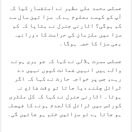
جسٹس محمد علی مظہر نے استفسار کیا کہ
آپ کو کیسے معلوم ہے کہ سزا تین سال سے
کم ہوگی؟ اٹارنی جنرل نے بتایا کہ کم
سزا میں ملزمان کی حراست کا دورانیہ
بھی سزا کا حصہ ہوگا۔
جسٹس مسرت ہلالی نے کہا کہ جو بری ہونے
والے ہیں انہیں ضمانت کیوں نہیں دے
رہے، جس پر خواجہ حارث نے کہا کہ اگر
ٹرائل چلنے دیا جاتا تو وقت ضائع نہ
ہوتا۔ اٹارنی جنرل نے کہا کہ کل ملٹری
کورٹس میں ٹرائل کالعدم ہونے کا فیصلہ
ہو جاتا ہے تو سزائیں ختم ہو جائیں گی۔