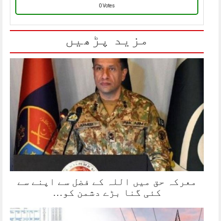
0 Votes
مزید پڑھیں
معرکہ حق میں اللہ کے فضل سے اپنے سے
کئی گنا بڑے دشمن کو…