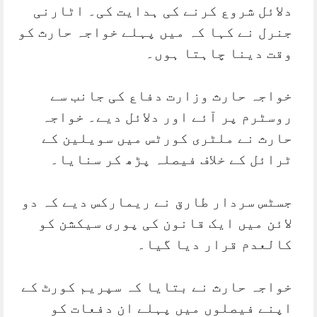
دلائل شروع کرنے کی ہدایت کی۔ اٹارنی
جنرل نے کہا کہ میں پہلے خواجہ حارث کو
وقت دینا چاہتا ہوں۔
خواجہ حارث وزارت دفاع کی جانب سے
روسٹرم پر آئے اور دلائل دیے۔ خواجہ
حارث نے ملٹری کورٹس میں سویلین کے
ٹرائل کے خلاف فیصلہ پڑھ کر سنایا۔
جسٹس سردار طارق نے ریمارکس دیے کہ دو
لائن میں ایک قانون کی پوری سیکشن کو
کالعدم قرار دیا گیا۔
خواجہ حارث نے بتایا کہ سپریم کورٹ کے
اپنے فیصلوں میں پہلے ان دفعات کو