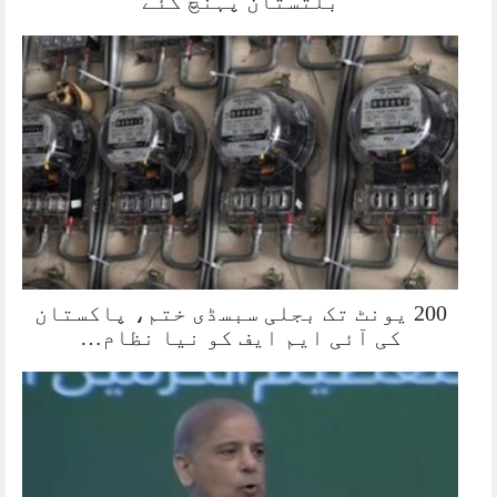
بلتستان پہنچ گئے
200 یونٹ تک بجلی سبسڈی ختم، پاکستان
کی آئی ایم ایف کو نیا نظام…