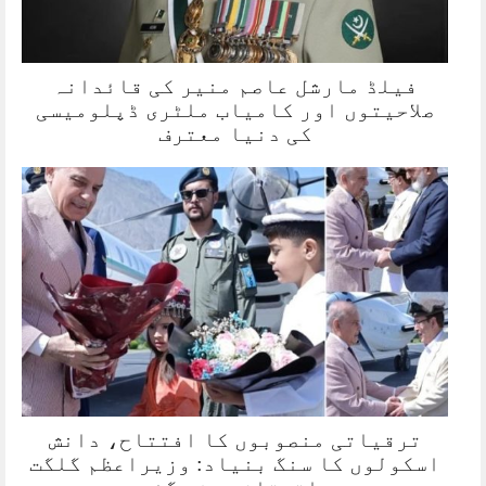
فیلڈ مارشل عاصم منیر کی قائدانہ
صلاحیتوں اور کامیاب ملٹری ڈپلومیسی
کی دنیا معترف
ترقیاتی منصوبوں کا افتتاح، دانش
اسکولوں کا سنگ بنیاد: وزیراعظم گلگت