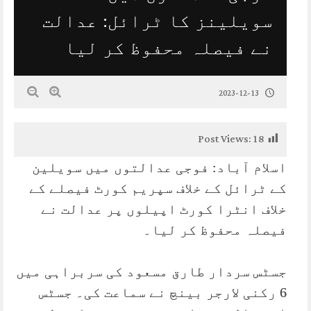
سویلینز کا ٹرائل: عدالت
نے فیصلہ محفوظ کر لیا
2023-12-13
Post Views:
18
اسلام آباد: ‏فوجی عدالتوں میں سویلین
کے ٹرائل کے خلاف سپریم کورٹ فیصلے کے
خلاف انٹرا کورٹ اپیلوں پر عدالت نے
فیصلہ محفوظ کر لیا۔
جسٹس سردار طارق مسعود کی سربراہی میں
6 رکنی لارجر بینچ نے سماعت کی۔ جسٹس