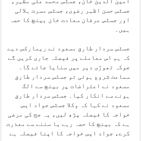
امین الدین خان، جسٹس محمد علی مظہر،
جسٹس حسن اظہر رضوی، جسٹس مسرت ہلالی
اور جسٹس عرفان سعادت خان بینچ کا حصہ
ہیں۔
جسٹس سردار طارق مسعود نے ریمارکس دیے
کہ ہم اس معاملے پر فیصلہ جاری کریں گے
جوکہ تھوڑی دیر میں سنایا جائے گا۔
سماعت شروع ہوئی تو جسٹس سردار طارق
مسعود نے اعتراضات پر بینچ سے الگ
ہونے سے انکار کیا۔ جسٹس سردار طارق
مسعود نے کہا کہ وکلا جسٹس جواد ایس
خواجہ کا فیصلہ پڑھ لیں، یہ جج کی مرضی
ہے کہ بینچ کا حصہ رہے یا سننے سے معذرت
کرے، جواد ایس خواجہ کا اپنا فیصلہ ہے