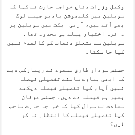
وکیل وزرات دفاع خواجہ حارث نے کہا کہ
سویلین میں کلبھوشن یادیو جیسے لوگ
بھی آتے ہیں، آرمی ایکٹ میں سویلین پر
دائرہ اختیار پہلے ہی محدود تھا،
سویلین سے متعلق دفعات کو کالعدم نہیں
کیا جا سکتا۔
جسٹس سردار طارق مسعود نے ریمارکس دیے
کہ ابھی ہمارے سامنے تفصیلی فیصلہ
نہیں آیا، کیا تفصیلی فیصلہ دیکھے
بغیر ہم فیصلہ دے دیں۔ جسٹس عرفان
سعادت نے سوال کیا کہ خواجہ حارث صاحب
کیا تفصیلی فیصلے کا انتظار نہ کر
لیں؟