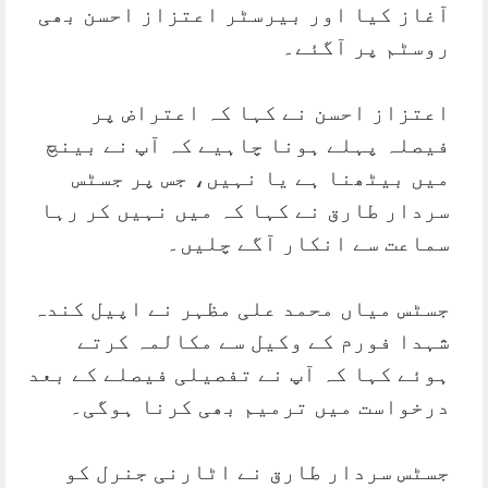
آغاز کیا اور بیرسٹر اعتزاز احسن بھی
روسٹم پر آگئے۔
اعتزاز احسن نے کہا کہ اعتراض پر
فیصلہ پہلے ہونا چاہیے کہ آپ نے بینچ
میں بیٹھنا ہے یا نہیں، جس پر جسٹس
سردار طارق نے کہا کہ میں نہیں کر رہا
سماعت سے انکار آگے چلیں۔
جسٹس میاں محمد علی مظہر نے اپیل کندہ
شہدا فورم کے وکیل سے مکالمہ کرتے
ہوئے کہا کہ آپ نے تفصیلی فیصلے کے بعد
درخواست میں ترمیم بھی کرنا ہوگی۔
جسٹس سردار طارق نے اٹارنی جنرل کو