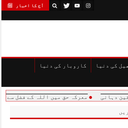
آج کا اخبار
یل کی دنیا
کاروبار کی دنیا
معرکہ حق میں اللہ کے فضل سے اپنے سے کئی گ
یں