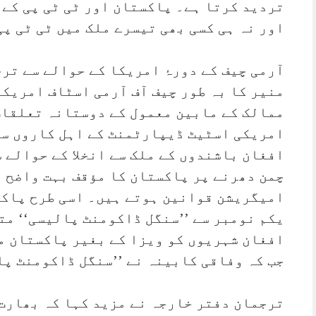
تردید کرتا ہے۔ پاکستان اور ٹی ٹی پی کے 
اور نہ ہی کسی بھی تیسرے ملک میں ٹی ٹی پی
آرمی چیف کے دورۂ امریکا کے حوالے سے تر
منیر کا بہ طور چیف آف آرمی اسٹاف امریکا 
ممالک کے مابین معمول کے دوستانہ تعلقات
امریکی اسٹیٹ ڈیپارٹمنٹ کے اہل کاروں سے 
افغان باشندوں کے ملک سے انخلا کے حوالے 
چمن دھرنے پر پاکستان کا مؤقف بہت واضح ہ
امیگریشن قوانین ہوتے ہیں۔ اسی طرح پاکس
یکم نومبر سے ’’سنگل ڈاکومنٹ پالیسی‘‘ مت
افغان شہریوں کو ویزا کے بغیر پاکستان م
جب کہ وفاقی کابینہ نے ’’سنگل ڈاکومنٹ پا
ترجمان دفتر خارجہ نے مزید کہا کہ بھارت