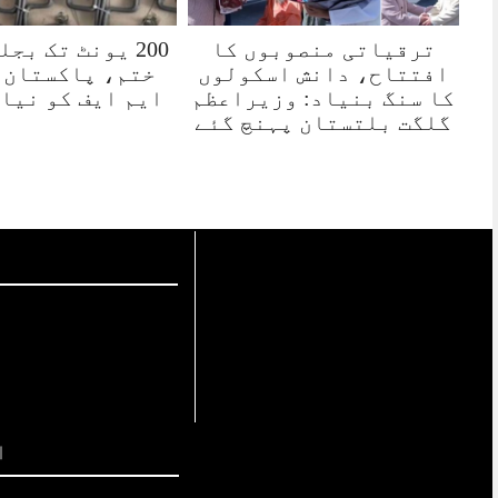
ترقیاتی منصوبوں کا
200 یونٹ تک بج
افتتاح، دانش اسکولوں
ختم، پاکستان 
کا سنگ بنیاد: وزیراعظم
ایم ایف کو نیا
گلگت بلتستان پہنچ گئے
ا