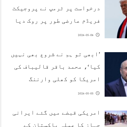
درخواست پر ٹرمپ نے پروجیکٹ
فریڈم عارضی طور پر روک دیا
2026-05-06
’ابھی تو ہم نے شروع بھی نہیں
کیا‘، محمد باقر قالیباف کی
امریکا کو کھلی وارننگ
2026-05-05
امریکی قبضے میں گئے ایرانی
جہاز کا عملہ پاکستان کے