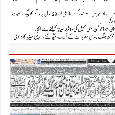
ایشا امبانی کی سونے اور ہیروں سے تیار کردہ ساڑھی اور 20 سال پرانا آم کا بیگ میٹ
 مرکز
ان کیساتھ کسی بھی کھیل کی دوطرفہ سیریز کھیلنے سے انکار
یکا ممکنہ جنگ بندی معاہدے کے قریب پہنچ گئے، امریکی میڈیا کا دعویٰ