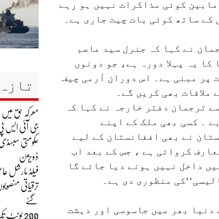
مابین کوئی مذاکرات نہیں ہو رہے
 کے ساتھ کوئی بات چیت جاری ہے۔
جمان نے کہا کہ جنرل سید عاصم
کا یہ پہلا دورہ ہے، جو دونوں
 پر مبنی ہے۔ اس دوران آرمی چیف
تازہ 
ملاقات بھی کریں گے۔
سے ترجمان دفتر خارجہ نے کہا کہ
معرکہ حق میں
ے ۔ کسی بھی ملک کے اپنے
جی آئی ایس پی
تان نے بھی افغانستان کے لیے
حکومتی سبسڈی ک
عارف کروائی ہے ، جس کے بعد اب
ڈویژن
یں داخل نہیں ہونے دیا جائے گا
فیلڈ مارشل عاص
لیسی‘‘کی منظوری دی ہے۔
ترقیاتی منصوبو
گئے
 دنیا بھر میں جاسوسی اور دہشت
200 یونٹ 