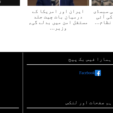
لی سبسڈی
ایران اور امریکا کے
کی آئی
درمیان بات چیت جلد
 نظام…
مستقل امن میں بدلے گی،
وزیر…
ہمارا فیس بک پیج
Facebook
ہم صفحات اور لنکس