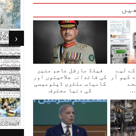
یں
‹
کے لیے
فیلڈ مارشل عاصم منیر
 کیو آر
کی قائدانہ صلاحیتوں اور
عے
کامیاب ملٹری ڈپلومیسی
…
کی دنیا معترف
جرأت لاہور 05مئی 2026
ر