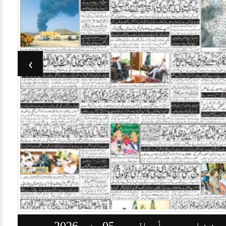
›
وزنامہ جرأت لاہور 03مئی 2026