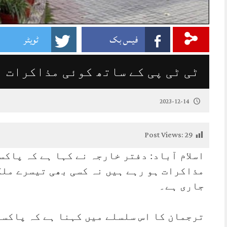
فیس بک
ٹویٹر
ٹی ٹی پی کے ساتھ کوئی مذاکرات 
2023-12-14
Post Views:
29
اسلام آباد: دفتر خارجہ نے کہا ہے کہ پاکس
مذاکرات ہو رہے ہیں نہ کسی بھی تیسرے ملک
جاری ہے۔
ترجمان کا اس سلسلے میں کہنا ہے کہ پاکست