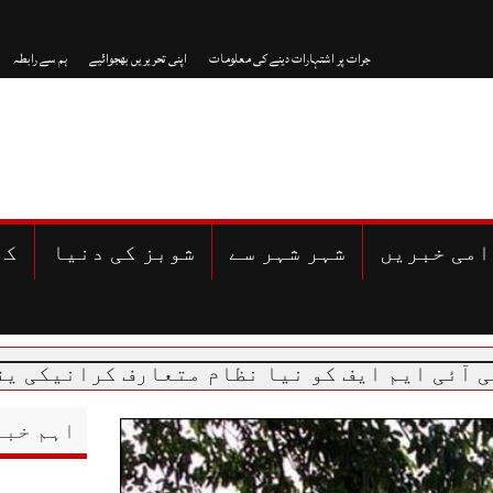
جرات پر اشتہارات دینے کی معلومات
اپنی تحریریں بھجوائیے
ہم سے رابطہ
امی خبریں
شہر شہر سے
شوبز کی دنیا
کھ
اہم خبر