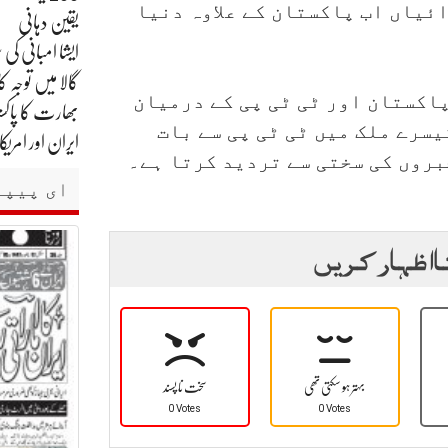
ئیاں اب پاکستان کے علاوہ دنیا
یقین دہانی
گالا میں توجہ کا
پاکستان اور ٹی ٹی پی کے درمیان
بھارت کا پاکست
سرے ملک میں ٹی ٹی پی سے بات
ایران اور امر
بروں کی سختی سے تردید کرتا ہے۔
ای پیپر
ا اظہار کریں
بہتر ہو سکتی تھی
سخت نا پسند
0 Votes
0 Votes