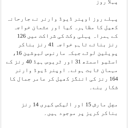
پہلا روز
پہلے روز اوپنر ڈیوڈ وارنر نے جارحانہ
کھیل کا مظاہرہ کیا اور عثمان خواجہ
کے ہمراہ پہلی وکٹ کی شراکت میں 126
رنز بنائے تاہم خواجہ 41 رنز بناکر
پویلین لوٹے جبکہ مارنوس لبوشین 16،
اسٹیو اسمتھ 31 اور ٹریوس ہیڈ 40 رنز کے
مہمان ثابت ہوئے۔ اوپنر ڈیوڈ وارنر
164 رنز کی اننگز کھیل کر عامر جمال کا
شکار بنے۔
مچل مارش 15 اور الیکس کیری 14 رنز
بناکر کریز پر موجود ہیں۔