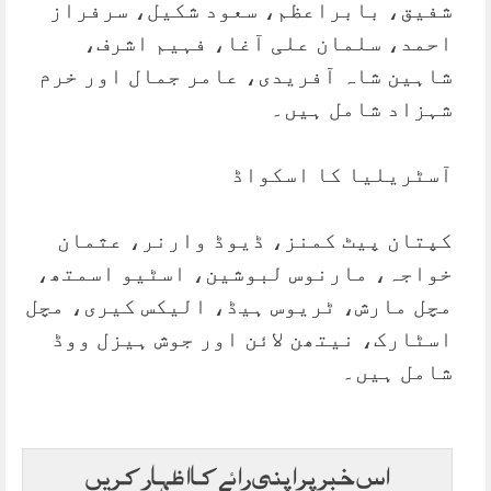
شفیق، بابراعظم، سعود شکیل، سرفراز
احمد، سلمان علی آغا، فہیم اشرف،
شاہین شاہ آفریدی، عامر جمال اور خرم
شہزاد شامل ہیں۔
آسٹریلیا کا اسکواڈ
کپتان پیٹ کمنز، ڈیوڈ وارنر، عثمان
خواجہ، مارنوس لبوشین، اسٹیو اسمتھ،
مچل مارش، ٹریوس ہیڈ، الیکس کیری، مچل
اسٹارک، نیتھن لائن اور جوش ہیزل ووڈ
شامل ہیں۔
اس خبر پر اپنی رائے کا اظہار کریں