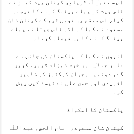
اس سے قبل آسٹریلوی کپتان پیٹ کمنز نے
ٹاس جیت کر پہلے بیٹنگ کرنے کا فیصلہ
کیا، اس موقع پر قومی ٹیم کے کپتان شان
مسعود نے کہا کہ اگر ٹاس جیتا تو پہلے
بیٹنگ کرنے کا ہی فیصلہ کرتا۔
انہوں نے کہا کہ پاکستان کی جانب سے
عامر جمال اور خرم شہزاد ڈیبیو کریں
گے، دونوں نوجوان کرکٹرز کو شاہین
آفریدی اور حسن علی نے ٹیسٹ کیپ پیش
کی۔
پاکستان کا اسکواڈ
کپتان شان مسعود، امام الحق، عبداللّٰہ