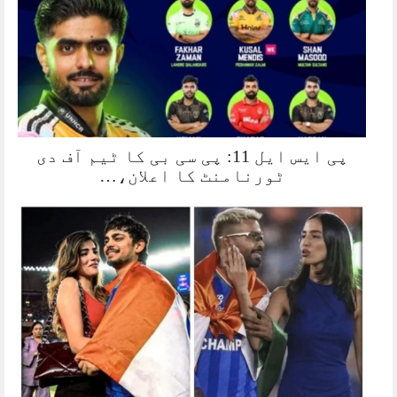
پی ایس ایل 11: پی سی بی کا ٹیم آف دی
ٹورنامنٹ کا اعلان،…