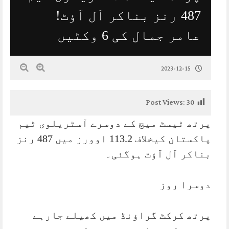
487 رنز بناکر آل آؤٹ!
عامر جمال کی 6 وکٹیں
2023-12-15
Post Views:
30
پرتھ ٹیسٹ میچ کے دوسرے آسٹریلوی ٹیم
پاکستان کیخلاف 113.2 اوورز میں 487 رنز
بناکر آل آؤٹ ہوگئی۔
دوسرا روز
پرتھ کرکٹ گراؤنڈ میں کھیلے جارہے