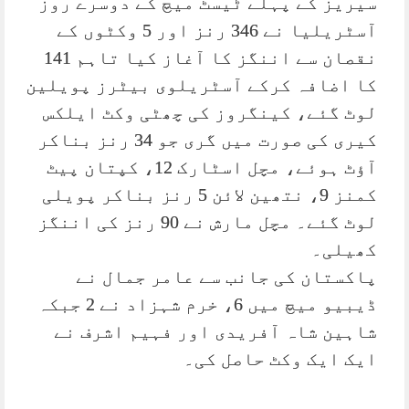
سیریز کے پہلے ٹیسٹ میچ کے دوسرے روز
آسٹریلیا نے 346 رنز اور 5 وکٹوں کے
نقصان سے اننگز کا آغاز کیا تاہم 141
کا اضافہ کرکے آسٹریلوی بیٹرز پویلین
لوٹ گئے، کینگروز کی چھٹی وکٹ ایلکس
کیری کی صورت میں گری جو 34 رنز بناکر
آؤٹ ہوئے، مچل اسٹارک 12، کپتان پیٹ
کمنز 9، نتھین لائن 5 رنز بناکر پویلی
لوٹ گئے۔ مچل مارش نے 90 رنز کی اننگز
کھیلی۔
پاکستان کی جانب سے عامر جمال نے
ڈیبیو میچ میں 6، خرم شہزاد نے 2 جبکہ
شاہین شاہ آفریدی اور فہیم اشرف نے
ایک ایک وکٹ حاصل کی۔