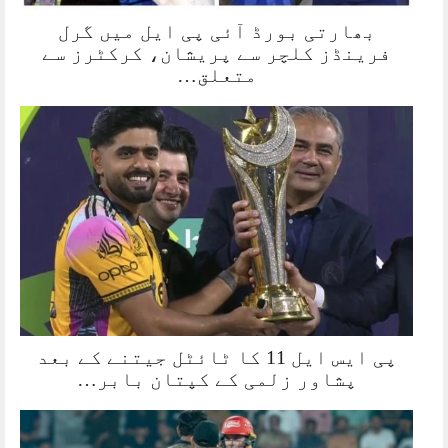
بھارتی بورڈ آئی پی ایل میں گرل
فرینڈز کلچر سے پریشان، کرکٹرز سے
متعلق…
پی ایس ایل 11 کا ٹائٹل جیتنے کے بعد
پشاور زلمی کے کپتان بابر…