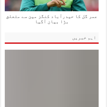
عمر گل کا حیدرآباد کنگز مین سے متعلق
بڑا بیان آگیا
اہم خبریں