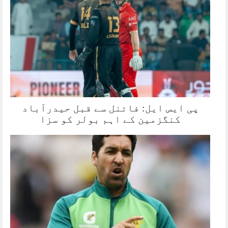
پی ایس ایل: فائنل سے قبل حیدرآباد
کنگزمین کے اہم بولر کو سزا