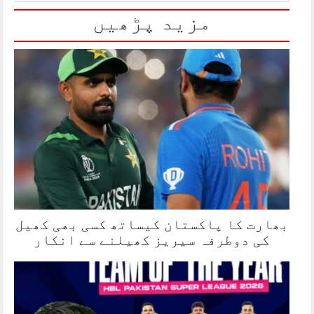
مزید پڑھیں
بھارت کا پاکستان کیساتھ کسی بھی کھیل
کی دوطرفہ سیریز کھیلنے سے انکار