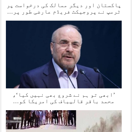
پاکستان اور دیگر ممالک کی درخواست پر
ٹرمپ نے پروجیکٹ فریڈم عارضی طور پر…
’ابھی تو ہم نے شروع بھی نہیں کیا‘،
محمد باقر قالیباف کی امریکا کو…