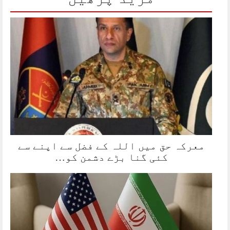
معرکہ حق میں اللہ کے فضل سے اپنے سے
کئی گنا بڑے دشمن کو…