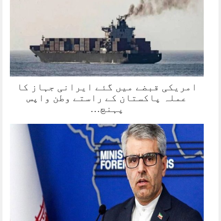
امریکی قبضے میں گئے ایرانی جہاز کا
عملہ پاکستان کے راستے وطن واپس
پہنچ…