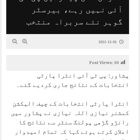
آئی نہیں رہے، بیرسٹر
گوہر نئے سربراہ منتخب
2023-12-02
Post Views:
30
پشاور: پی ٹی آئی انٹرا پارٹی
انتخابات کے نتائج جاری کردیے گئے۔
انٹرا پارٹی انتخابات کے چیف الیکشن
کمشنر نیازی اللہ نیازی نے پشاور میں
رانڑو گڑھی پولنگ سنٹر سے نتائج کا
اعلان کرتے ہوئے کہا کہ تمام امیدوار