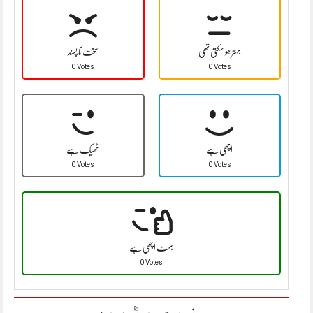
بہتر ہو سکتی تھی
سخت نا پسند
0 Votes
0 Votes
اچھی ہے
ٹھیک ہے
0 Votes
0 Votes
بہت اچھی ہے
0 Votes
مزید پڑھیں