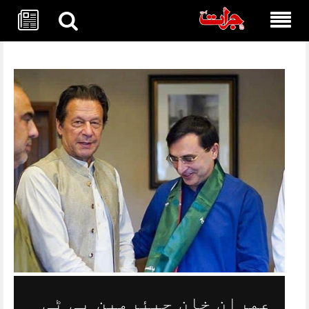
Skip
to
content
عمران خان چیئرمین پی ٹی