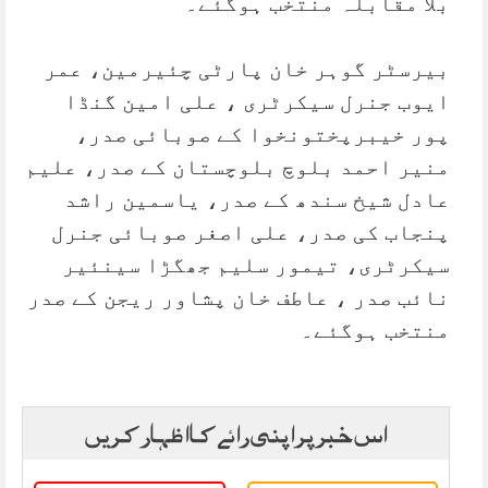
بلا مقابلہ منتخب ہوگئے۔
بیرسٹر گوہر خان پارٹی چئیرمین، عمر
ایوب جنرل سیکرٹری ، علی امین گنڈا
پور خیبرپختونخوا کے صوبائی صدر،
منیر احمد بلوچ بلوچستان کے صدر، علیم
عادل شیخ سندھ کے صدر، یاسمین راشد
پنجاب کی صدر، علی اصغر صوبائی جنرل
سیکرٹری، تیمور سلیم جھگڑا سینئیر
نائب صدر ، عاطف خان پشاور ریجن کے صدر
منتخب ہوگئے۔
اس خبر پر اپنی رائے کا اظہار کریں